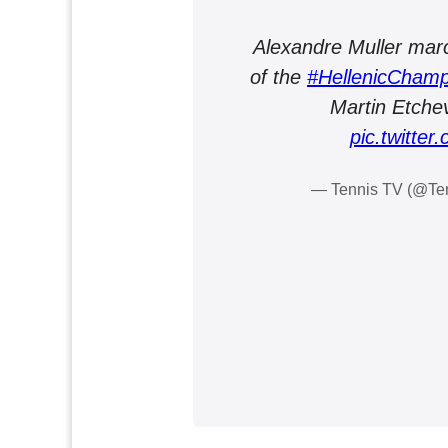
Alexandre Muller marc
of the
#HellenicChamp
Martin Etche
pic.twitte
— Tennis TV (@Te