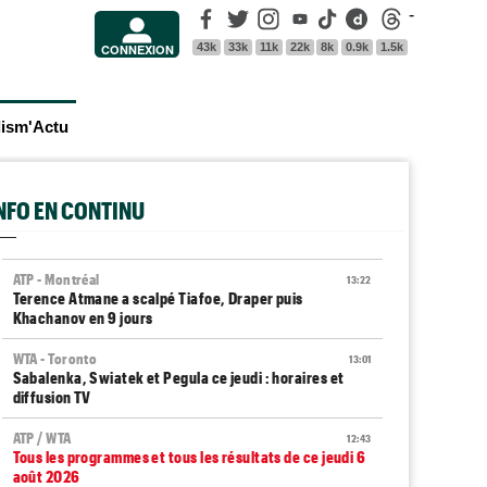
Facebook
Twitter
Instagram
Youtube
Tik Tok
Dailymotion
Threads
-
43k
33k
11k
22k
8k
0.9k
1.5k
CONNEXION
lism'Actu
INFO EN CONTINU
ATP - Montréal
13:22
Terence Atmane a scalpé Tiafoe, Draper puis
Khachanov en 9 jours
WTA - Toronto
13:01
Sabalenka, Swiatek et Pegula ce jeudi : horaires et
diffusion TV
ATP / WTA
12:43
Tous les programmes et tous les résultats de ce jeudi 6
août 2026