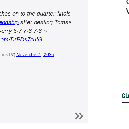
hes on to the quarter-finals
ionship
after beating Tomas
verry 6-7 7-6 7-6 ✅
r.com/DrPDs7cufG
nnisTV)
November 5, 2025
CL