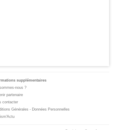
 OPEN
US OPEN
 de wild-card pour Arthur Gea, Gaël
Gaël Monfils et Léolia Jeanjean wild-car
fils choisi: "C'est dommage"
Gea en qualifs
ormations supplémentaires
 sommes-nous ?
nir partenaire
 contacter
itions Générales
-
Données Personnelles
ism'Actu