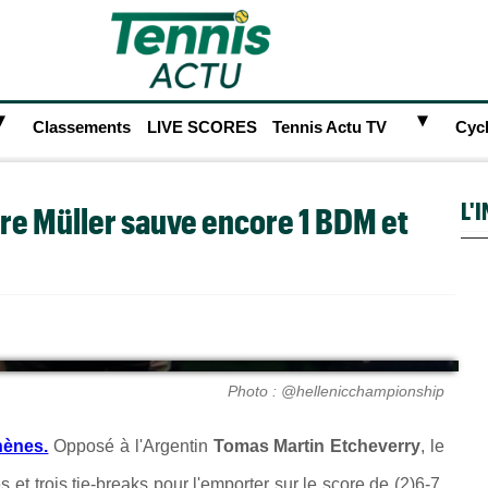
►
►
Classements
LIVE SCORES
Tennis Actu TV
Cyc
L'
dre Müller sauve encore 1 BDM et
Photo : @hellenicchampionship
hènes.
Opposé à l'Argentin
Tomas Martin Etcheverry
, le
 et trois tie-breaks pour l'emporter sur le score de (2)6-7,