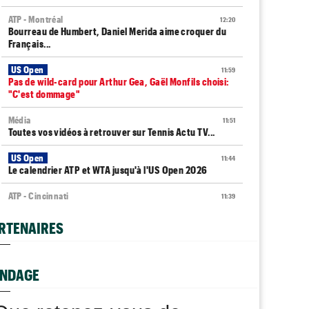
ATP - Montréal
12:20
Bourreau de Humbert, Daniel Merida aime croquer du
Français...
US Open
11:59
Pas de wild-card pour Arthur Gea, Gaël Monfils choisi:
"C'est dommage"
Média
11:51
Toutes vos vidéos à retrouver sur Tennis Actu TV...
US Open
11:44
Le calendrier ATP et WTA jusqu'à l'US Open 2026
ATP - Cincinnati
11:39
Jannik Sinner gêné au genou : inquiétude avant
Cincinnati ?
RTENAIRES
Tennis Actu
11:30
Abonnement 9,99€ et pour 1 an, Tennis Actu sans pub
et sans pop up !
NDAGE
Jeunes
11:20
Coupe Galéa : l’équipe de France U18 sacrée