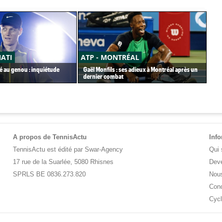
NATI
ATP - MONTRÉAL
US
é au genou : inquiétude
Gaël Monfils : ses adieux à Montréal après un
Pas
dernier combat
Mon
A propos de TennisActu
Inf
TennisActu est édité par Swar-Agency
Qui
17 rue de la Suarlée, 5080 Rhisnes
Deve
SPRLS BE 0836.273.820
Nous
Cond
Cycl