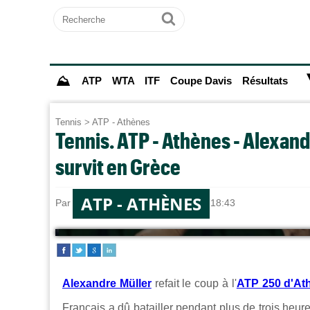
Recherche
Ok
⛰
ATP
WTA
ITF
Coupe Davis
Résultats
Tennis
>
ATP - Athènes
Tennis. ATP - Athènes - Alexan
survit en Grèce
ATP - ATHÈNES
Par
Paul MOUGIN
le 05/11/2025 à 18:43
Alexandre Müller
refait le coup à l'
ATP 250 d'At
Français a dû batailler pendant plus de trois heures