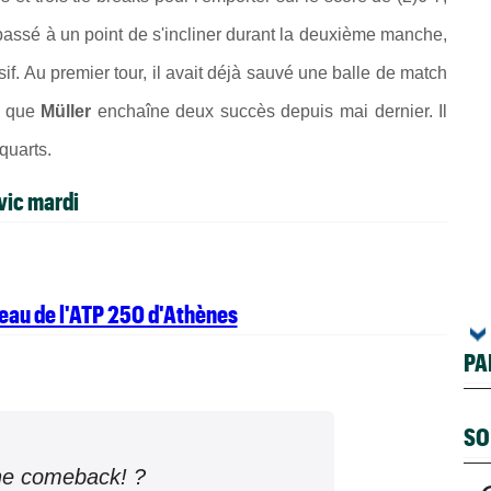
 passé à un point de s'incliner durant la deuxième manche,
sif. Au premier tour, il avait déjà sauvé une balle de match
is que
Müller
enchaîne deux succès depuis mai dernier. Il
quarts.
vic mardi
leau de l'ATP 250 d'Athènes
PA
SO
the comeback! ?