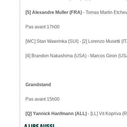
[5]
Alexandre Muller (FRA)
-
Tomas Martin Etche
Pas avant 17h00
[WC] Stan Wawrinka
(SUI) - [2]
Lorenzo Musetti
(IT
[4]
Brandon Nakashima (USA) -
Marcos Giron (US
Grandstand
Pas avant 15h00
[Q]
Yannick Hanfmann (ALL)
- [LL]
Vit Kopriva (R
A LIRE AUSSI...