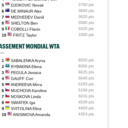
trop vite..."
3760 pts
5
DJOKOVIC Novak
3660 pts
6
DE MINAUR Alex
ATP / WTA
08:36
3620 pts
7
MEDVEDEV Daniil
Tous les résultats de ce mercredi 5 août 2026 et de la
nuit
3580 pts
8
SHELTON Ben
3420 pts
9
COBOLLI Flavio
ATP - Blessure
08:14
3300 pts
10
FRITZ Taylor
Les galères continuent pour Sebastian Korda, opéré du
dos...
ASSEMENT MONDIAL WTA
ATP - Montréal
07:28
Shapovalov : "N'importe qui peut battre n'importe qui
8550 pts
1
SABALENKA Aryna
sauf..."
8056 pts
2
RYBAKINA Elena
6625 pts
3
PEGULA Jessica
ATP - Montréal
07:05
5649 pts
4
GAUFF Cori
Auger-Aliassime : "Les forfaits ? L’une des
5293 pts
5
ANDREEVA Mirra
propositions..."
5168 pts
6
MUCHOVA Karolina
5016 pts
7
NOSKOVA Linda
4539 pts
8
SWIATEK Iga
4459 pts
9
SVITOLINA Elina
4353 pts
10
ANISIMOVA Amanda