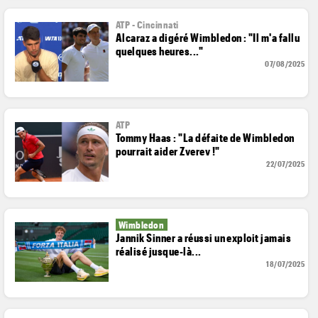
ATP - Cincinnati
Alcaraz a digéré Wimbledon : "Il m'a fallu
quelques heures..."
07/08/2025
ATP
Tommy Haas : "La défaite de Wimbledon
pourrait aider Zverev !"
22/07/2025
Wimbledon
Jannik Sinner a réussi un exploit jamais
réalisé jusque-là...
18/07/2025