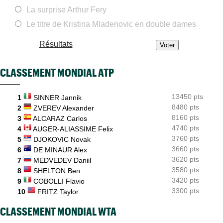
La surprise Arthur Fery
ATP / WTA
06/08
Tous les programmes et les résultats de ce jeudi 6 août 2026
Le titre de Kristina Mladenovic en double dames
INTERVIEW
06/08
Résultats
Luca Van Assche : "Je peux être performant tout au long de
l’année"
CLASSEMENT MONDIAL ATP
INTERVIEW
06/08
Quentin Halys : "Je n’ai pas eu de coup de téléphone de
sponsors"
13450 pts
1
SINNER Jannik
8480 pts
WTA - Toronto
2
ZVEREV Alexander
06/08
Aryna Sabalenka propose... des conférences de presse façon F1
8160 pts
3
ALCARAZ Carlos
4740 pts
4
AUGER-ALIASSIME Felix
3760 pts
5
DJOKOVIC Novak
3660 pts
6
DE MINAUR Alex
3620 pts
7
MEDVEDEV Daniil
3580 pts
8
SHELTON Ben
3420 pts
9
COBOLLI Flavio
3300 pts
10
FRITZ Taylor
CLASSEMENT MONDIAL WTA