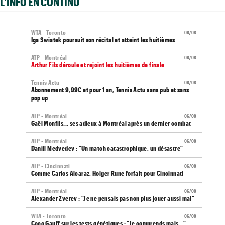
L'INFO EN CONTINU
WTA - Toronto
06/08
Iga Swiatek poursuit son récital et atteint les huitièmes
ATP - Montréal
06/08
Arthur Fils déroule et rejoint les huitièmes de finale
Tennis Actu
06/08
Abonnement 9,99€ et pour 1 an, Tennis Actu sans pub et sans
pop up
ATP - Montréal
06/08
Gaël Monfils... ses adieux à Montréal après un dernier combat
ATP - Montréal
06/08
Daniil Medvedev : "Un match catastrophique, un désastre"
ATP - Cincinnati
06/08
Comme Carlos Alcaraz, Holger Rune forfait pour Cincinnati
ATP - Montréal
06/08
Alexander Zverev : "Je ne pensais pas non plus jouer aussi mal"
WTA - Toronto
06/08
Coco Gauff sur les tests génétiques : "Je comprends mais..."