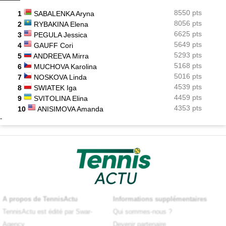
8550 pts
1
SABALENKA Aryna
8056 pts
2
RYBAKINA Elena
6625 pts
3
PEGULA Jessica
5649 pts
4
GAUFF Cori
5293 pts
5
ANDREEVA Mirra
5168 pts
6
MUCHOVA Karolina
5016 pts
7
NOSKOVA Linda
4539 pts
8
SWIATEK Iga
4459 pts
9
SVITOLINA Elina
4353 pts
10
ANISIMOVA Amanda
-
A propos de TennisActu
Informations supplémentaires
TennisActu est édité par Swar-
Qui sommes-nous ?
Agency
Devenir partenaire