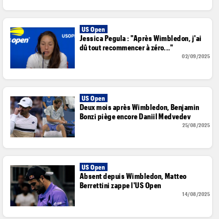
US Open
Jessica Pegula : "Après Wimbledon, j'ai
dû tout recommencer à zéro..."
02/09/2025
US Open
Deux mois après Wimbledon, Benjamin
Bonzi piège encore Daniil Medvedev
25/08/2025
US Open
Absent depuis Wimbledon, Matteo
Berrettini zappe l'US Open
14/08/2025