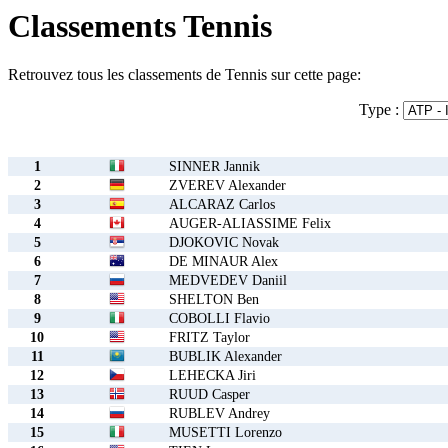
Classements Tennis
Retrouvez tous les classements de Tennis sur cette page:
Type :
1
SINNER Jannik
2
ZVEREV Alexander
3
ALCARAZ Carlos
4
AUGER-ALIASSIME Felix
5
DJOKOVIC Novak
6
DE MINAUR Alex
7
MEDVEDEV Daniil
8
SHELTON Ben
9
COBOLLI Flavio
10
FRITZ Taylor
11
BUBLIK Alexander
12
LEHECKA Jiri
13
RUUD Casper
14
RUBLEV Andrey
15
MUSETTI Lorenzo