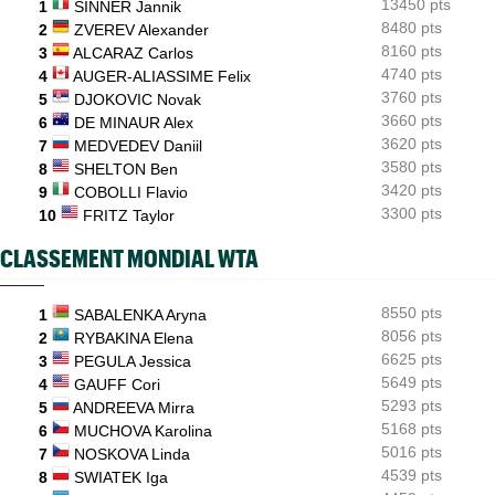
13450 pts
1
SINNER Jannik
dommage"
8480 pts
2
ZVEREV Alexander
8160 pts
3
ALCARAZ Carlos
4740 pts
4
AUGER-ALIASSIME Felix
3760 pts
5
DJOKOVIC Novak
3660 pts
6
DE MINAUR Alex
3620 pts
7
MEDVEDEV Daniil
3580 pts
8
SHELTON Ben
3420 pts
9
COBOLLI Flavio
3300 pts
10
FRITZ Taylor
CLASSEMENT MONDIAL WTA
8550 pts
1
SABALENKA Aryna
8056 pts
2
RYBAKINA Elena
6625 pts
3
PEGULA Jessica
5649 pts
4
GAUFF Cori
5293 pts
5
ANDREEVA Mirra
5168 pts
6
MUCHOVA Karolina
5016 pts
7
NOSKOVA Linda
4539 pts
8
SWIATEK Iga