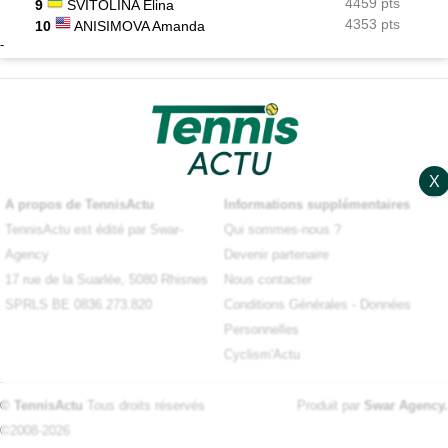
4459 pts
9
SVITOLINA Elina
4353 pts
10
ANISIMOVA Amanda
-
X
A propos de TennisActu
Informations supplémentaires
TennisActu est édité par Swar-
Qui sommes-nous ?
Agency
Devenir partenaire
17 rue de la Suarlée, 5080 Rhisnes
Nous contacter
SPRLS BE 0836.273.820
Conditions Générales
-
Données
Personnelles
Cyclism'Actu
© TennisActu
Tous droits réservés
Produit par
Swar Agency
.
©2008-2026