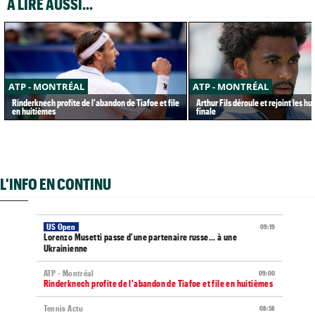
A LIRE AUSSI...
ATP - MONTRÉAL
ATP - MONTRÉAL
Rinderknech profite de l'abandon de Tiafoe et file
Arthur Fils déroule et rejoint les h
en huitièmes
finale
L'INFO EN CONTINU
US Open
09:19
Lorenzo Musetti passe d'une partenaire russe... à une
Ukrainienne
ATP - Montréal
09:00
Rinderknech profite de l'abandon de Tiafoe et file en huitièmes
Tennis Actu
08:58