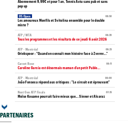
Abonnement 9,99€ et pour 1 an, Tennis Actu sans pub et sans
pop up
US Open
08:50
Les amoureux Monfils et Svitolina ensemble pour le double
mixte ?
ATP / WTA
08:39
Tous les programmes et les résultats de ce jeudi 6 août 2026
ATP - Montréal
08:25
Griekspoor : "Quand on connaît mon histoire face à Zverev..."
Carnet Rose
08:11
Caroline Garcia est désormais maman d’un petit Pablo...
ATP - Montréal
08:00
João Fonseca répond aux critiques : "Le circuit est éprouvant"
Next Gen ATP Finals
07:35
Moïse Kouame pourrait faire mieux que... Sinner et Alcaraz
ATP - Montréal
07:20
Arthur Fils déroule et rejoint les huitièmes de finale
PARTENAIRES
ATP - Cincinnati
07:10
Jannik Sinner gêné au genou... inquiétude avant Cincinnati