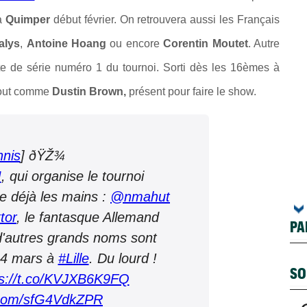
 à
Quimper
début février. On retrouvera aussi les Français
alys
,
Antoine Hoang
ou encore
Corentin Moutet
. Autre
ête de série numéro 1 du tournoi. Sorti dès les 16èmes à
 tout comme
Dustin Brown,
présent pour faire le show.
nnis
] ðŸŽ¾
M
, qui organise le tournoi
tte déjà les mains :
@nmahut
tor
, le fantasque Allemand
PA
d'autres grands noms sont
24 mars à
#Lille
. Du lourd !
SO
ps://t.co/KVJXB6K9FQ
r.com/sfG4VdkZPR