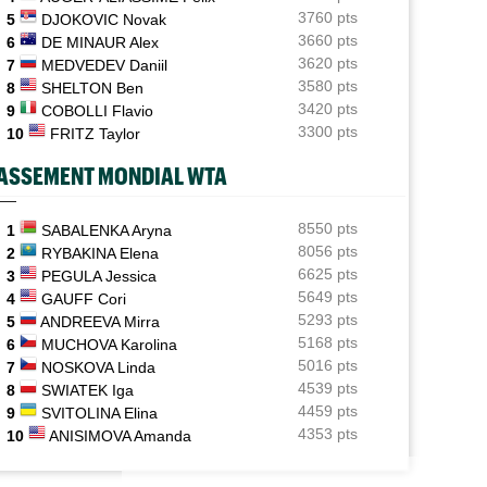
Après son titre, Pierre Delage enchaîne bien en
3760 pts
5
DJOKOVIC Novak
Allemagne
P - MONTRÉAL
ATP - CINCINNATI
3660 pts
6
DE MINAUR Alex
3620 pts
7
MEDVEDEV Daniil
ence Atmane saisit sa chance, Jack Draper
Carlos Alcaraz forfait, l'inquiétude gra
US Open
05/08
larmes
avant l'US Open
3580 pts
Elsa Jacquemot n’aura finalement pas à passer par les
8
SHELTON Ben
qualifications
3420 pts
9
COBOLLI Flavio
3300 pts
10
FRITZ Taylor
ATP - Montréal
05/08
Combien gagnent les joueurs au Masters 1000 de
ASSEMENT MONDIAL WTA
Montréal ?
ATP - Blessure
8550 pts
05/08
1
SABALENKA Aryna
Holger Rune espéré à Cincinnati, mais sa mère sème le
8056 pts
2
RYBAKINA Elena
doute...
6625 pts
3
PEGULA Jessica
5649 pts
4
GAUFF Cori
5293 pts
5
ANDREEVA Mirra
5168 pts
6
MUCHOVA Karolina
5016 pts
7
NOSKOVA Linda
4539 pts
8
SWIATEK Iga
4459 pts
9
SVITOLINA Elina
4353 pts
10
ANISIMOVA Amanda