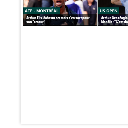
ATP - MONTRÉAL
US OPEN
Arthur Fils lâche un set mais s'en sort pour
Arthur Gea réagit 
son "retour"
Monfils : "C'est 