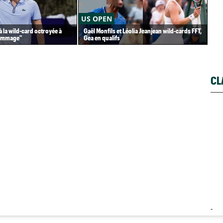
US OPEN
AT
à la wild-card octroyée à
Gaël Monfils et Léolia Jeanjean wild-cards FFT,
Ter
dommage"
Gea en qualifs
en 
CL
-