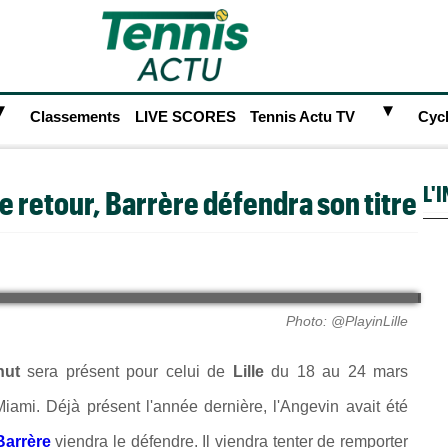
►
►
Classements
LIVE SCORES
Tennis Actu TV
Cyc
L'
de retour, Barrère défendra son titre
Photo: @PlayinLille
hut
sera présent pour celui de
Lille
du 18 au 24 mars
 Miami. Déjà présent l'année dernière, l'Angevin avait été
Barrère
viendra le défendre. Il viendra tenter de remporter