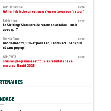
ATP - Montréal
05/08
Arthur Fils lâche un set mais s'en sort pour son "retour"
Exhibition
05/08
Le Six Kings Slam sera de retour en octobre... mais
avec qui ?
Tennis Actu
05/08
Abonnement 9,99€ et pour 1 an, Tennis Actu sans pub
et sans pop up !
ATP / WTA
05/08
Tous les programmes et tous les résultats de ce
mercredi 5 août 2026
ATP - Montréal
05/08
Arthur Fils : "C'est un peu mon vrai retour"
RTENAIRES
US Open
05/08
Arthur Gea réagit à la wild-card octroyée à Monfils :
"C'est dommage"
NDAGE
Next Gen ATP Finals
05/08
Moïse Kouame peut faire mieux que Sinner et Alcaraz