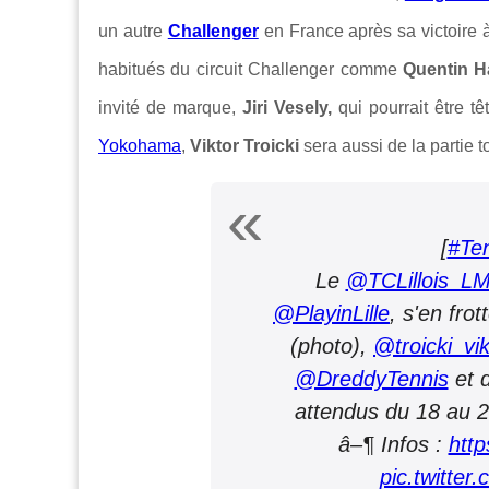
un autre
Challenger
en France après sa victoire
habitués du circuit Challenger comme
Quentin H
invité de marque,
Jiri Vesely,
qui pourrait être t
Yokohama
,
Viktor Troicki
sera aussi de la partie
[
#Te
Le
@TCLillois_L
@PlayinLille
, s'en fro
(photo),
@troicki_vik
@DreddyTennis
et 
attendus du 18 au 
â–¶ Infos :
htt
pic.twitte