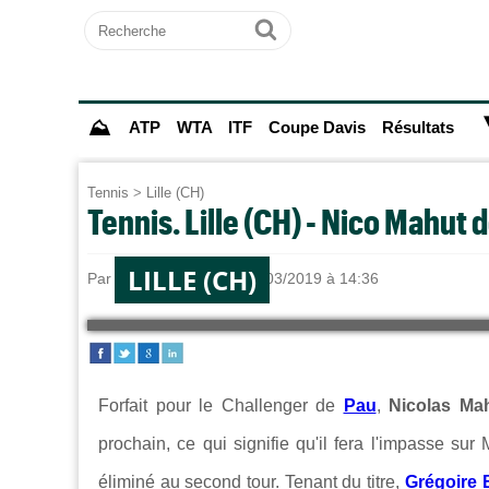
Recherche
Ok
⛰
ATP
WTA
ITF
Coupe Davis
Résultats
Tennis
>
Lille (CH)
Tennis. Lille (CH) - Nico Mahut 
LILLE (CH)
Par
Adrien BACHY
le 04/03/2019 à 14:36
Forfait pour le Challenger de
Pau
,
Nicolas Ma
prochain, ce qui signifie qu'il fera l'impasse sur
éliminé au second tour. Tenant du titre,
Grégoire 