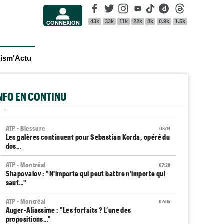
Facebook
Twitter
Instagram
Youtube
Tik Tok
Dailymotion
Threads
43k
33k
11k
22k
8k
0.9k
1.5k
CONNEXION
lism'Actu
INFO EN CONTINU
ATP - Blessure
08:14
Les galères continuent pour Sebastian Korda, opéré du
dos...
ATP - Montréal
07:28
Shapovalov : "N'importe qui peut battre n'importe qui
sauf..."
ATP - Montréal
07:05
Auger-Aliassime : "Les forfaits ? L’une des
propositions..."