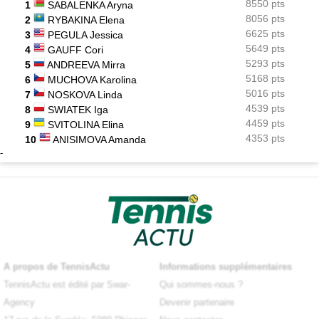
8550 pts
1
SABALENKA Aryna
8056 pts
2
RYBAKINA Elena
6625 pts
3
PEGULA Jessica
5649 pts
4
GAUFF Cori
5293 pts
5
ANDREEVA Mirra
5168 pts
6
MUCHOVA Karolina
5016 pts
7
NOSKOVA Linda
4539 pts
8
SWIATEK Iga
4459 pts
9
SVITOLINA Elina
4353 pts
10
ANISIMOVA Amanda
-
X
A propos de TennisActu
Informations supplémentaires
TennisActu est édité par Swar-
Qui sommes-nous ?
Agency
Devenir partenaire