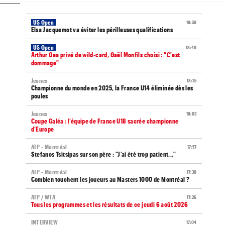
US Open
18:50
Elsa Jacquemot va éviter les périlleuses qualifications
US Open
18:40
Arthur Gea privé de wild-card, Gaël Monfils choisi : "C'est
dommage"
Jeunes
18:25
Championne du monde en 2025, la France U14 éliminée dès les
poules
Jeunes
18:03
Coupe Galéa : l’équipe de France U18 sacrée championne
d’Europe
ATP - Montréal
17:57
Stefanos Tsitsipas sur son père : "J’ai été trop patient..."
ATP - Montréal
17:30
Combien touchent les joueurs au Masters 1000 de Montréal ?
ATP / WTA
17:26
Tous les programmes et les résultats de ce jeudi 6 août 2026
INTERVIEW
17:04