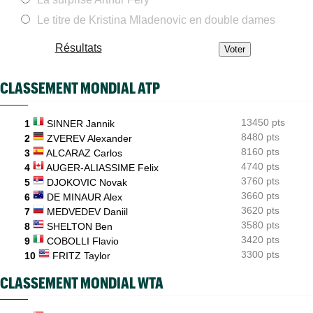
ATP - Montréal
14:06
Fils, Rinderknech et Droguet ce jeudi : horaires et diffusion TV
Le titre de Kristina Mladenovic en double dames
BJK Cup
13:59
Résultats
Zheng, Rybakina, Noskova... : qui jouera les BJK Cup Finals ?
Carnet Rose
13:54
CLASSEMENT MONDIAL ATP
Caroline Garcia est devenue maman d’un petit Pablo
Jeunes
13:44
13450 pts
Les Bleus U16 ont décroché leur deuxième médaille
1
SINNER Jannik
européenne en 2026
8480 pts
2
ZVEREV Alexander
8160 pts
3
ALCARAZ Carlos
ATP - Montréal
13:22
4740 pts
4
AUGER-ALIASSIME Felix
Terence Atmane a scalpé Tiafoe, Draper puis Khachanov en 9
jours
3760 pts
5
DJOKOVIC Novak
3660 pts
6
DE MINAUR Alex
3620 pts
7
MEDVEDEV Daniil
3580 pts
8
SHELTON Ben
3420 pts
9
COBOLLI Flavio
3300 pts
10
FRITZ Taylor
CLASSEMENT MONDIAL WTA