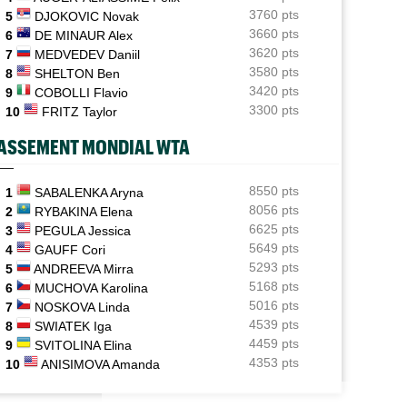
Une semaine après Washington, Rafa Jodar dompte
3760 pts
5
DJOKOVIC Novak
encore Musetti
3660 pts
6
DE MINAUR Alex
3620 pts
7
MEDVEDEV Daniil
ATP / WTA
09:20
Tous les résultats de ce jeudi 6 août 2026 et de la nuit
3580 pts
8
SHELTON Ben
3420 pts
9
COBOLLI Flavio
ATP - Montréal
09:00
3300 pts
10
FRITZ Taylor
Rinderknech profite de l'abandon de Tiafoe et file en
huitièmes
ASSEMENT MONDIAL WTA
Tennis Actu
08:58
Abonnement 9,99€ et pour 1 an, Tennis Actu sans pub
8550 pts
1
SABALENKA Aryna
et sans pop up
8056 pts
2
RYBAKINA Elena
6625 pts
3
PEGULA Jessica
US Open
08:50
5649 pts
4
GAUFF Cori
Les amoureux Monfils et Svitolina ensemble pour le
5293 pts
5
ANDREEVA Mirra
double mixte ?
5168 pts
6
MUCHOVA Karolina
5016 pts
7
NOSKOVA Linda
4539 pts
8
SWIATEK Iga
4459 pts
9
SVITOLINA Elina
4353 pts
10
ANISIMOVA Amanda