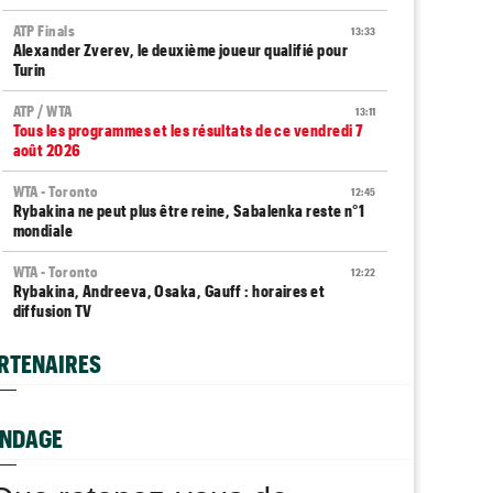
ATP Finals
13:33
Alexander Zverev, le deuxième joueur qualifié pour
Turin
ATP / WTA
13:11
Tous les programmes et les résultats de ce vendredi 7
août 2026
WTA - Toronto
12:45
Rybakina ne peut plus être reine, Sabalenka reste n°1
mondiale
WTA - Toronto
12:22
Rybakina, Andreeva, Osaka, Gauff : horaires et
diffusion TV
ATP - Montréal
12:04
RTENAIRES
Terence Atmane défie Mensik : à quelle heure et où voir
le match ?
Jeunes
NDAGE
11:39
Le Cap d'Agde ouvre une route directe vers le
prestigieux Orange Bowl