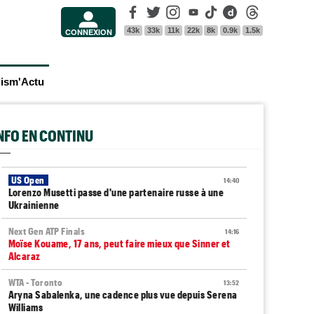
Facebook
Twitter
Instagram
Youtube
Tik Tok
Dailymotion
Threads
43k
33k
11k
22k
8k
0.9k
1.5k
CONNEXION
lism'Actu
INFO EN CONTINU
US Open
14:40
Lorenzo Musetti passe d'une partenaire russe à une
Ukrainienne
Next Gen ATP Finals
14:16
Moïse Kouame, 17 ans, peut faire mieux que Sinner et
Alcaraz
WTA - Toronto
13:52
Aryna Sabalenka, une cadence plus vue depuis Serena
Williams