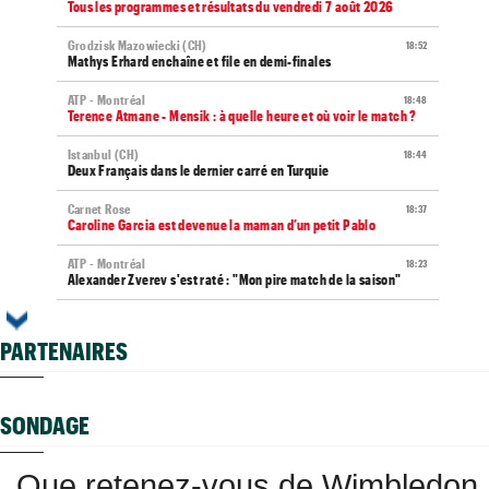
Tous les programmes et résultats du vendredi 7 août 2026
Grodzisk Mazowiecki (CH)
18:52
Mathys Erhard enchaîne et file en demi-finales
ATP - Montréal
18:48
Terence Atmane - Mensik : à quelle heure et où voir le match ?
Istanbul (CH)
18:44
Deux Français dans le dernier carré en Turquie
Carnet Rose
18:37
Caroline Garcia est devenue la maman d’un petit Pablo
ATP - Montréal
18:23
Alexander Zverev s'est raté : "Mon pire match de la saison"
Next Gen ATP Finals
18:01
Moïse Kouame, 17 ans, peut faire mieux que Sinner et Alcaraz
PARTENAIRES
ATP - Montréal
17:55
Bourreau d'Ugo Humbert, Daniel Merida aime croquer du
Français...
SONDAGE
ATP - Cincinnati
17:29
Comme Carlos Alcaraz, Holger Rune a renoncé à Cincinnati
Que retenez-vous de Wimbledon