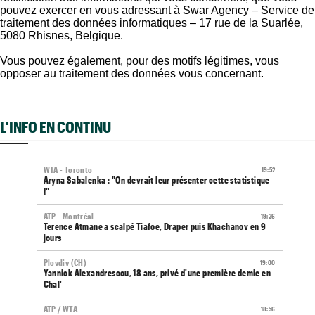
pouvez exercer en vous adressant à Swar Agency – Service de
traitement des données informatiques – 17 rue de la Suarlée,
5080 Rhisnes, Belgique.
Vous pouvez également, pour des motifs légitimes, vous
opposer au traitement des données vous concernant.
L'INFO EN CONTINU
WTA - Toronto
19:52
Aryna Sabalenka : "On devrait leur présenter cette statistique
!"
ATP - Montréal
19:26
Terence Atmane a scalpé Tiafoe, Draper puis Khachanov en 9
jours
Plovdiv (CH)
19:00
Yannick Alexandrescou, 18 ans, privé d'une première demie en
Chal'
ATP / WTA
18:56