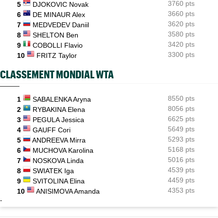
Ukrainienne
3760 pts
5
DJOKOVIC Novak
3660 pts
6
DE MINAUR Alex
3620 pts
7
MEDVEDEV Daniil
3580 pts
8
SHELTON Ben
3420 pts
9
COBOLLI Flavio
3300 pts
10
FRITZ Taylor
CLASSEMENT MONDIAL WTA
8550 pts
1
SABALENKA Aryna
8056 pts
2
RYBAKINA Elena
6625 pts
3
PEGULA Jessica
5649 pts
4
GAUFF Cori
5293 pts
5
ANDREEVA Mirra
5168 pts
6
MUCHOVA Karolina
5016 pts
7
NOSKOVA Linda
4539 pts
8
SWIATEK Iga
4459 pts
9
SVITOLINA Elina
4353 pts
10
ANISIMOVA Amanda
-