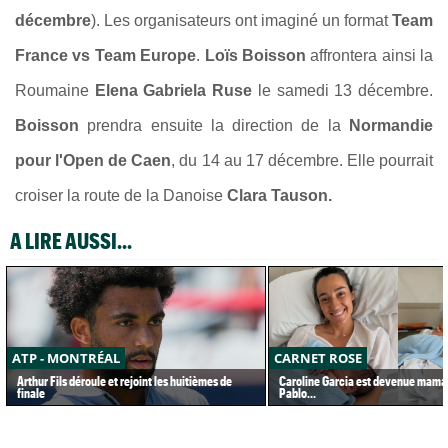
décembre
). Les organisateurs ont imaginé un format
Team
France vs Team Europe
.
Loïs Boisson
affrontera ainsi la
Roumaine
Elena Gabriela Ruse
le samedi 13 décembre.
Boisson
prendra ensuite la direction de la
Normandie
pour l'Open de Caen
, du 14 au 17 décembre. Elle pourrait
croiser la route de la Danoise
Clara Tauson.
A LIRE AUSSI...
ATP - MONTRÉAL
CARNET ROSE
Arthur Fils déroule et rejoint les huitièmes de
Caroline Garcia est devenue maman
finale
Pablo...