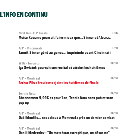
L'INFO EN CONTINU
Next Gen ATP Finals
07:35
Moïse Kouame pourrait faire mieux que... Sinner et Alcaraz
ATP - Cincinnati
07:10
Jannik Sinner gêné au genou... inquiétude avant Cincinnati
WTA - Toronto
06/08
Iga Swiatek poursuit son récital et atteint les huitièmes
ATP - Montréal
06/08
Arthur Fils déroule et rejoint les huitièmes de finale
Tennis Actu
06/08
Abonnement 9,99€ et pour 1 an, Tennis Actu sans pub et sans
pop up
ATP - Montréal
06/08
Gaël Monfils... ses adieux à Montréal après un dernier combat
ATP - Montréal
06/08
Daniil Medvedev : "Un match catastrophique, un désastre"