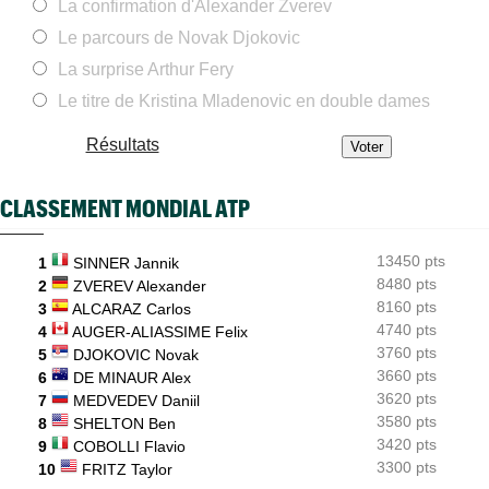
La confirmation d'Alexander Zverev
Jeunes
06/08
Coupe Galéa : l’équipe de France U18 sacrée championne
Le parcours de Novak Djokovic
d’Europe
La surprise Arthur Fery
ATP - Montréal
06/08
Stefanos Tsitsipas sur son père : "J’ai été trop patient..."
Le titre de Kristina Mladenovic en double dames
ATP - Montréal
06/08
Résultats
Combien touchent les joueurs au Masters 1000 de Montréal ?
ATP / WTA
06/08
CLASSEMENT MONDIAL ATP
Tous les programmes et les résultats de ce jeudi 6 août 2026
INTERVIEW
06/08
13450 pts
1
SINNER Jannik
Luca Van Assche : "Je peux être performant tout au long de
l’année"
8480 pts
2
ZVEREV Alexander
8160 pts
3
ALCARAZ Carlos
4740 pts
4
AUGER-ALIASSIME Felix
3760 pts
5
DJOKOVIC Novak
3660 pts
6
DE MINAUR Alex
3620 pts
7
MEDVEDEV Daniil
3580 pts
8
SHELTON Ben
3420 pts
9
COBOLLI Flavio
3300 pts
10
FRITZ Taylor