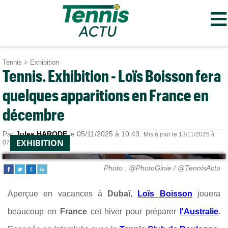
≡
Tennis
>
Exhibition
Tennis. Exhibition - Loïs Boisson fera
quelques apparitions en France en
décembre
Par
Jules HARODE
le 05/11/2025 à 10:43.
Mis à jour le 13/11/2025 à
EXHIBITION
07:48.
Photo : @PhotoGinie / @TennisActu
Aperçue en vacances à
Dubaï
,
Loïs Boisson
jouera
beaucoup en
France
cet hiver pour préparer
l'Australie
.