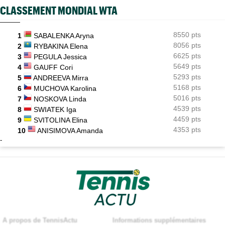
CLASSEMENT MONDIAL WTA
8550 pts
1
SABALENKA Aryna
8056 pts
2
RYBAKINA Elena
6625 pts
3
PEGULA Jessica
5649 pts
4
GAUFF Cori
5293 pts
5
ANDREEVA Mirra
5168 pts
6
MUCHOVA Karolina
5016 pts
7
NOSKOVA Linda
4539 pts
8
SWIATEK Iga
4459 pts
9
SVITOLINA Elina
4353 pts
10
ANISIMOVA Amanda
-
A propos de TennisActu
Informations supplémentaires