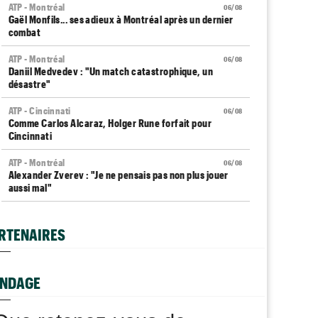
ATP - Montréal
06/08
Gaël Monfils... ses adieux à Montréal après un dernier
combat
ATP - Montréal
06/08
Daniil Medvedev : "Un match catastrophique, un
désastre"
ATP - Cincinnati
06/08
Comme Carlos Alcaraz, Holger Rune forfait pour
Cincinnati
ATP - Montréal
06/08
Alexander Zverev : "Je ne pensais pas non plus jouer
aussi mal"
WTA - Toronto
06/08
Coco Gauff sur les tests génétiques : "Je comprends
RTENAIRES
mais..."
ATP - Montréal
06/08
Auger-Aliassime, forfait : "Une douleur au niveau du
NDAGE
dos"
Carnet Rose
06/08