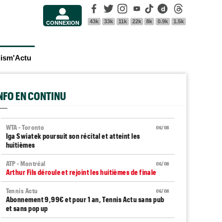
Facebook
Twitter
Instagram
Youtube
Tik Tok
Dailymotion
Threads
43k
33k
11k
22k
8k
0.9k
1.5k
CONNEXION
lism'Actu
INFO EN CONTINU
WTA - Toronto
06/08
Iga Swiatek poursuit son récital et atteint les
huitièmes
ATP - Montréal
06/08
Arthur Fils déroule et rejoint les huitièmes de finale
Tennis Actu
06/08
Abonnement 9,99€ et pour 1 an, Tennis Actu sans pub
et sans pop up