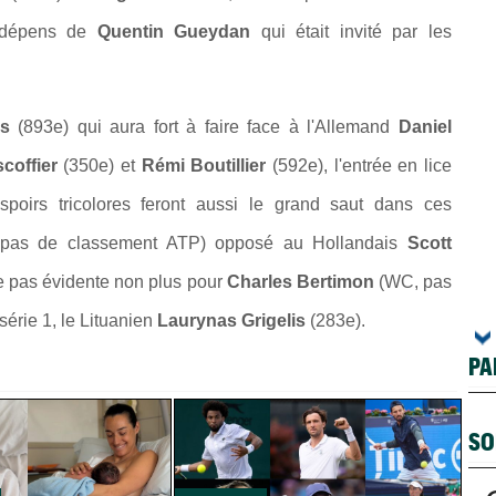
x dépens de
Quentin Gueydan
qui était invité par les
ys
(893e) qui aura fort à faire face à l'Allemand
Daniel
coffier
(350e) et
Rémi Boutillier
(592e), l'entrée en lice
poirs tricolores feront aussi le grand saut dans ces
 pas de classement ATP) opposé au Hollandais
Scott
he pas évidente non plus pour
Charles Bertimon
(WC, pas
série 1, le Lituanien
Laurynas Grigelis
(283e).
PA
SO