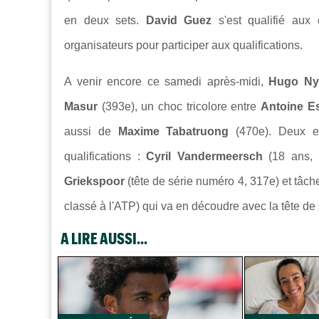
en deux sets.
David Guez
s'est qualifié au
organisateurs pour participer aux qualifications.
A venir encore ce samedi après-midi,
Hugo N
Masur
(393e), un choc tricolore entre
Antoine Es
aussi de
Maxime Tabatruong
(470e). Deux es
qualifications :
Cyril Vandermeersch
(18 ans,
Griekspoor
(tête de série numéro 4, 317e) et tâc
classé à l'ATP) qui va en découdre avec la tête de 
A LIRE AUSSI...