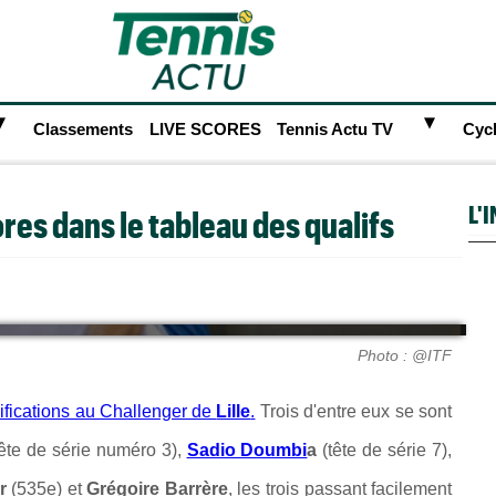
►
►
Classements
LIVE SCORES
Tennis Actu TV
Cyc
L'
ores dans le tableau des qualifs
Photo : @ITF
ifications au Challenger de
Lille
.
Trois d'entre eux se sont
ête de série numéro 3),
Sadio Doumbi
a
(tête de série 7),
r
(535e) et
Grégoire Barrère
, les trois passant facilement