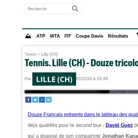
Recherche
Ok
⛰
ATP
WTA
ITF
Coupe Davis
Résultats
Tennis
>
Lille (CH)
Tennis. Lille (CH) - Douze tricol
LILLE (CH)
Par
Dimitri FORTIN
le 17/03/2018 à 15:49
Douze Français présents dans le tableau des qual
déjà qualifiés pour le second tour :
David Guez
(t
qui a disposé de son compatriote
Jonathan Kana