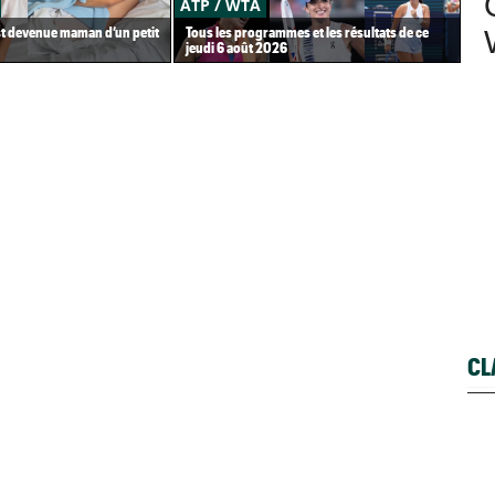
ATP / WTA
US
st devenue maman d’un petit
Tous les programmes et les résultats de ce
Gaë
jeudi 6 août 2026
Gea
CL