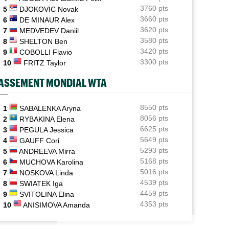
3760 pts
5
DJOKOVIC Novak
ATP / WTA
06/08
3660 pts
6
DE MINAUR Alex
Tous les programmes et les résultats de ce jeudi 6 août
3620 pts
7
MEDVEDEV Daniil
2026
3580 pts
8
SHELTON Ben
INTERVIEW
3420 pts
06/08
9
COBOLLI Flavio
Luca Van Assche : "Je peux être performant tout au
3300 pts
10
FRITZ Taylor
long de l’année"
ASSEMENT MONDIAL WTA
INTERVIEW
06/08
Quentin Halys : "Je n’ai pas eu de coup de téléphone de
sponsors"
8550 pts
1
SABALENKA Aryna
8056 pts
2
RYBAKINA Elena
WTA - Toronto
06/08
6625 pts
3
PEGULA Jessica
Aryna Sabalenka propose... des conférences de presse
5649 pts
4
GAUFF Cori
façon F1
5293 pts
5
ANDREEVA Mirra
5168 pts
6
MUCHOVA Karolina
5016 pts
7
NOSKOVA Linda
4539 pts
8
SWIATEK Iga
4459 pts
9
SVITOLINA Elina
4353 pts
10
ANISIMOVA Amanda