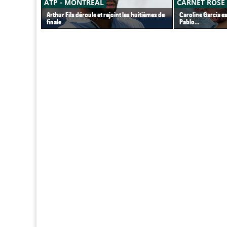
ATP - MONTRÉAL
CARNET ROSE
Arthur Fils déroule et rejoint les huitièmes de
Caroline Garcia e
finale
Pablo...