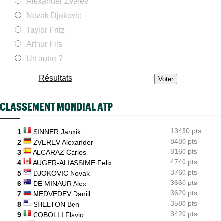
Alexander Zverev
Gaël Monfils a répondu aux détracteurs : "Le message est reçu"
Novak Djokovic
ATP - Cincinnati
09/08
En larmes à Montréal, Jack Draper est bien annoncé à
Taylor Fritz
Cincinnati
Arthur Fils
WTA - Toronto
09/08
Un autre ?
Sept victoires de rang et... un dinosaure : l'Eala-mania au
Canada
Résultats
WTA - Toronto
09/08
Ex numéro 1 junior, Alina Korneeva renaît après de longues
galères
CLASSEMENT MONDIAL ATP
ATP - Toronto
09/08
Ben Shelton a effacé une anomalie étonnante en Masters 1000
13450 pts
1
SINNER Jannik
8480 pts
2
ZVEREV Alexander
8160 pts
3
ALCARAZ Carlos
4740 pts
4
AUGER-ALIASSIME Felix
3760 pts
5
DJOKOVIC Novak
3660 pts
6
DE MINAUR Alex
3620 pts
7
MEDVEDEV Daniil
3580 pts
8
SHELTON Ben
3420 pts
9
COBOLLI Flavio