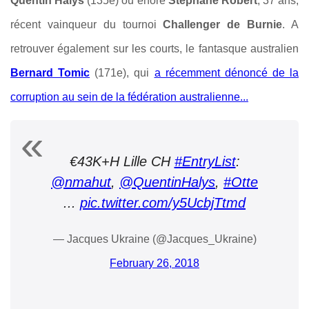
Quentin Halys
(135e) ou enore
Stéphane Robert
, 37 ans,
récent vainqueur du tournoi
Challenger de Burnie
. A
retrouver également sur les courts, le fantasque australien
Bernard Tomic
(171e), qui
a récemment dénoncé de la
corruption au sein de la fédération australienne...
€43K+H Lille CH
#EntryList
:
@nmahut
,
@QuentinHalys
,
#Otte
...
pic.twitter.com/y5UcbjTtmd
— Jacques Ukraine (@Jacques_Ukraine)
February 26, 2018