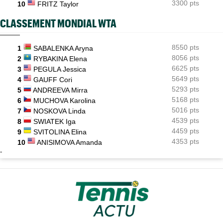
3300 pts
10
FRITZ Taylor
CLASSEMENT MONDIAL WTA
8550 pts
1
SABALENKA Aryna
8056 pts
2
RYBAKINA Elena
6625 pts
3
PEGULA Jessica
5649 pts
4
GAUFF Cori
5293 pts
5
ANDREEVA Mirra
5168 pts
6
MUCHOVA Karolina
5016 pts
7
NOSKOVA Linda
4539 pts
8
SWIATEK Iga
4459 pts
9
SVITOLINA Elina
4353 pts
10
ANISIMOVA Amanda
-
X