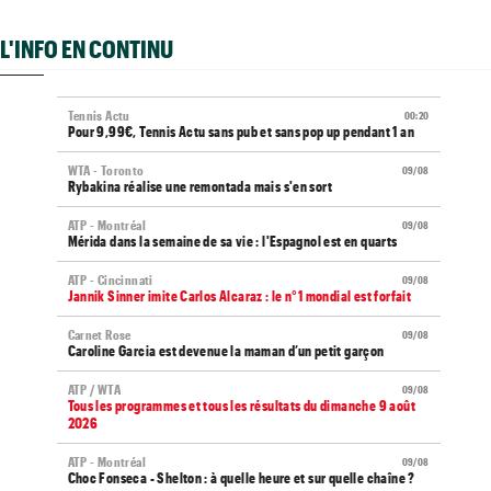
L'INFO EN CONTINU
Tennis Actu
00:20
Pour 9,99€, Tennis Actu sans pub et sans pop up pendant 1 an
WTA - Toronto
09/08
Rybakina réalise une remontada mais s'en sort
ATP - Montréal
09/08
Mérida dans la semaine de sa vie : l'Espagnol est en quarts
ATP - Cincinnati
09/08
Jannik Sinner imite Carlos Alcaraz : le n°1 mondial est forfait
Carnet Rose
09/08
Caroline Garcia est devenue la maman d’un petit garçon
ATP / WTA
09/08
Tous les programmes et tous les résultats du dimanche 9 août
2026
ATP - Montréal
09/08
Choc Fonseca - Shelton : à quelle heure et sur quelle chaîne ?