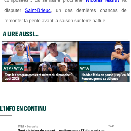
composées... La semaine prochane,
Nicolas Mahut
va
disputer
Saint-Brieuc
, un des dernières chances de
remonter la pente avant la saison sur terre battue.
A LIRE AUSSI...
ATP / WTA
WTA
Tous les programmes et résultats du dimanche 9
Haddad Maia en pause jusqu'en 20
août 2026
Fonseca prend sa défense
L'INFO EN CONTINU
WTA - Toronto
15:49
Sept victoires de rang et... un dinosaure : l'Eala-mania au