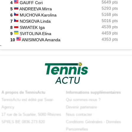
5649 pts
4
GAUFF Cori
5293 pts
5
ANDREEVA Mirra
5168 pts
6
MUCHOVA Karolina
5016 pts
7
NOSKOVA Linda
4539 pts
8
SWIATEK Iga
4459 pts
9
SVITOLINA Elina
4353 pts
10
ANISIMOVA Amanda
-
X
A propos de TennisActu
Informations supplémentaires
TennisActu est édité par Swar-
Qui sommes-nous ?
Agency
Devenir partenaire
17 rue de la Suarlée, 5080 Rhisnes
Nous contacter
SPRLS BE 0836.273.820
Conditions Générales
-
Données
Personnelles