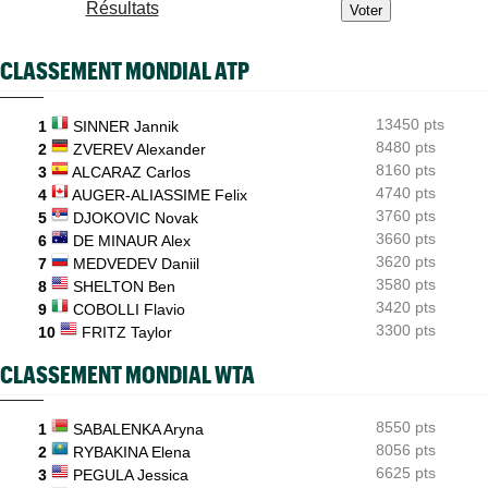
Résultats
WTA - Toronto
08:43
Aryna Sabalenka tombe dans un piège dès les huitièmes de
finale
CLASSEMENT MONDIAL ATP
Tennis Actu
08:40
Abonnement 9,99€ et pour 1 an, Tennis Actu sans pub et sans
13450 pts
pop up
1
SINNER Jannik
8480 pts
2
ZVEREV Alexander
ATP - Montréal
08:28
8160 pts
3
ALCARAZ Carlos
Arthur Fils éteint Norrie et aura une revanche à prendre en
4740 pts
4
AUGER-ALIASSIME Felix
quarts
3760 pts
5
DJOKOVIC Novak
3660 pts
6
DE MINAUR Alex
3620 pts
7
MEDVEDEV Daniil
3580 pts
8
SHELTON Ben
3420 pts
9
COBOLLI Flavio
3300 pts
10
FRITZ Taylor
CLASSEMENT MONDIAL WTA
8550 pts
1
SABALENKA Aryna
8056 pts
2
RYBAKINA Elena
6625 pts
3
PEGULA Jessica