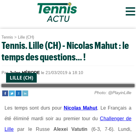
≡
Tennis
>
Lille (CH)
Tennis. Lille (CH) - Nicolas Mahut : le
temps des questions... !
Par
Jules HÉRODE
le 21/03/2019 à 18:10
LILLE (CH)
Photo: @PlayinLille
Les temps sont durs pour
Nicolas Mahut
. Le Français a
été éliminé mardi soir au premier tour du
Challenger de
Lille
par le Russe
Alexei Vatutin
(6-3, 7-6). Lundi,