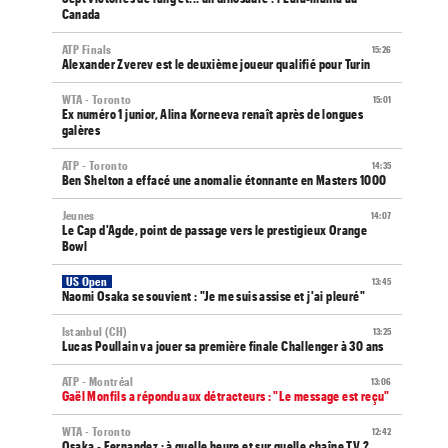
Canada
ATP Finals
15:26
Alexander Zverev est le deuxième joueur qualifié pour Turin
WTA - Toronto
15:01
Ex numéro 1 junior, Alina Korneeva renaît après de longues
galères
ATP - Toronto
14:35
Ben Shelton a effacé une anomalie étonnante en Masters 1000
Jeunes
14:07
Le Cap d'Agde, point de passage vers le prestigieux Orange
Bowl
US Open
13:45
Naomi Osaka se souvient : "Je me suis assise et j'ai pleuré"
Istanbul (CH)
13:25
Lucas Poullain va jouer sa première finale Challenger à 30 ans
ATP - Montréal
13:06
Gaël Monfils a répondu aux détracteurs : "Le message est reçu"
WTA - Toronto
12:42
Osaka - Fernandez : à quelle heure et sur quelle chaîne TV ?