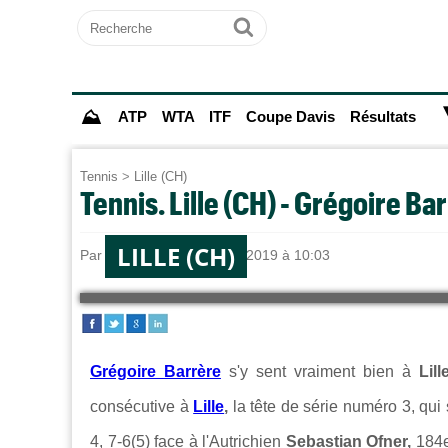
Recherche
Ok
⛰
ATP
WTA
ITF
Coupe Davis
Résultats
Tennis
>
Lille (CH)
Tennis. Lille (CH) - Grégoire Bar
LILLE (CH)
Par
Tennis Actu
le 25/03/2019 à 10:03
Grégoire Barrère
s'y sent vraiment bien à
Lill
consécutive à
Lille
,
la tête de série numéro 3, qu
4, 7-6(5) face à l'Autrichien
Sebastian Ofner,
184e