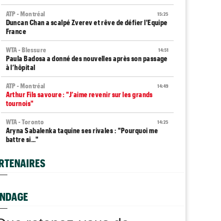
ATP - Montréal
15:25
Duncan Chan a scalpé Zverev et rêve de défier l'Equipe
France
WTA - Blessure
14:51
Paula Badosa a donné des nouvelles après son passage
à l’hôpital
ATP - Montréal
14:49
Arthur Fils savoure : "J’aime revenir sur les grands
tournois"
WTA - Toronto
14:25
Aryna Sabalenka taquine ses rivales : "Pourquoi me
battre si..."
ATP - Montréal
13:58
RTENAIRES
Fonseca et Jodar imitent Shapovalov et Tsitsipas, huit
ans après
WTA - Toronto
NDAGE
13:38
Sept victoires de rang et... un dinosaure : l'Eala-mania
continue