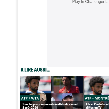
— Play In Challenger Li
A LIRE AUSSI...
ATP / WTA
ATP - MONTR
Tous les programmes et résultats du samedi
Fils et Rinderknec
8 août 2026
diffusion TV