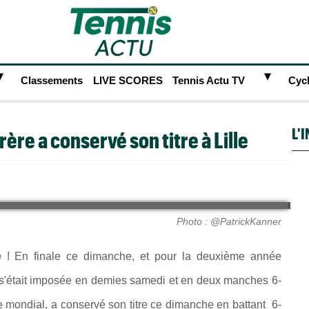
►
►
Classements
LIVE SCORES
Tennis Actu TV
Cyc
L'
rère a conservé son titre à Lille
Photo : @PatrickKanner
e
! En finale ce dimanche, et pour la deuxième année
i s'était imposée en demies samedi et en deux manches 6-
 mondial, a conservé son titre ce dimanche en battant 6-