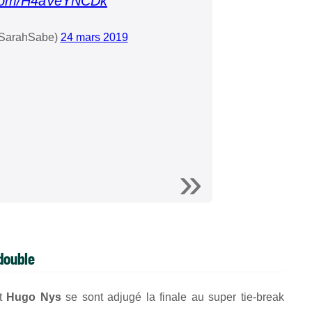
r.com/H4aVeYNCDk
SarahSabe)
24 mars 2019
double
t
Hugo Nys
se sont adjugé la finale au super tie-break