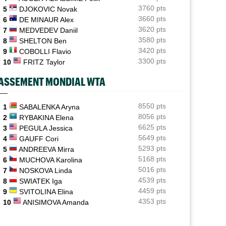
Sabalenka, Swiatek, Pegula ce samedi : horaires et
3760 pts
5
DJOKOVIC Novak
diffusion TV
3660 pts
6
DE MINAUR Alex
3620 pts
7
MEDVEDEV Daniil
Grodzisk Mazowiecki (CH)
11:19
Mathys Erhard peut aller chercher sa plus belle finale
3580 pts
8
SHELTON Ben
3420 pts
9
COBOLLI Flavio
ATP - Montréal
11:02
3300 pts
10
FRITZ Taylor
Fils et Rinderknech ce samedi : horaires et diffusion TV
ASSEMENT MONDIAL WTA
Plovdiv (CH)
10:26
Yannick Alexandrescou, 18 ans, privé d'une première
demie en Chall'
8550 pts
1
SABALENKA Aryna
8056 pts
2
RYBAKINA Elena
Jeunes
10:10
6625 pts
3
PEGULA Jessica
12 matchs, 12 victoires : les équipes de France U12
5649 pts
4
GAUFF Cori
démarrent fort
5293 pts
5
ANDREEVA Mirra
5168 pts
6
MUCHOVA Karolina
5016 pts
7
NOSKOVA Linda
4539 pts
8
SWIATEK Iga
4459 pts
9
SVITOLINA Elina
4353 pts
10
ANISIMOVA Amanda