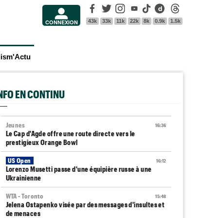
Facebook
Twitter
Instagram
Youtube
Tik Tok
Dailymotion
Threads
43k
33k
11k
22k
8k
0.9k
1.5k
CONNEXION
lism'Actu
INFO EN CONTINU
Jeunes
16:36
Le Cap d'Agde offre une route directe vers le
prestigieux Orange Bowl
US Open
16:12
Lorenzo Musetti passe d'une équipière russe à une
Ukrainienne
WTA - Toronto
15:48
Jelena Ostapenko visée par des messages d'insultes et
de menaces