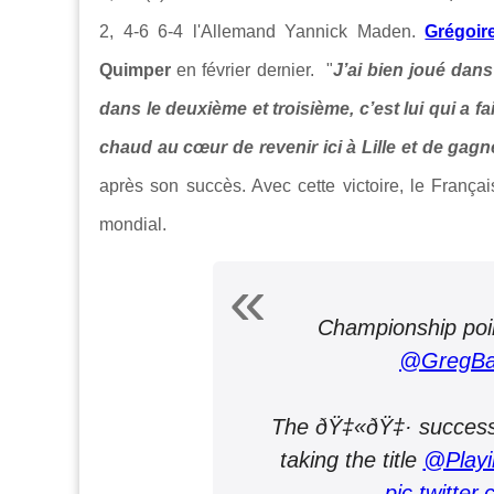
2, 4-6 6-4 l'Allemand Yannick Maden.
Grégoir
Quimper
en février dernier.
"
J’ai bien joué dans
dans le deuxième et troisième, c’est lui qui a fai
chaud au cœur de revenir ici à Lille et de gag
après son succès. Avec cette victoire, le França
mondial.
Championship poin
@GregBa
The ðŸ‡«ðŸ‡· successfu
taking the title
@Playin
pic.twitte