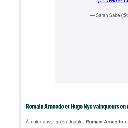
pic.twitte
— Sarah Sabé (@
Romain Arneodo
et
Hugo Nys vainqueurs en 
À noter aussi qu'e
n double,
Romain Arneodo
e