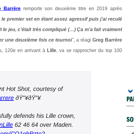
e Barrère
remporte son deuxième titre en 2019 après
 le premier set en étant assez agressif puis j’ai reculé
t le jeu, c’était très compliqué (…) Ça m’a fait vraiment
ner une deuxième fois ce tournoi
"
, a réagi
Greg Barrère
is, 120e en arrivant à
Lille
, va se rapprocher du top 100
t Hot Shot, courtesy of
rrere
ðŸ”¥ðŸ”¥
PA
lly defends his Lille crown,
SO
Lille
62 46 64 over Maden.
r.com/CO1ehRzto2