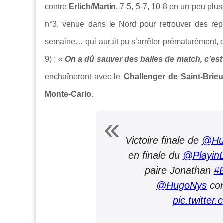
contre
Erlich/Martin
, 7-5, 5-7, 10-8 en un peu plu
n°3, venue dans le Nord pour retrouver des rep
semaine… qui aurait pu s’arrêter prématurément, dè
9) : «
On a dû sauver des balles de match, c’es
enchaîneront avec le
Challenger de Saint-Brie
Monte-Carlo
.
Victoire finale de
@Hu
en finale du
@PlayinLi
paire Jonathan
#E
@HugoNys
con
pic.twitte