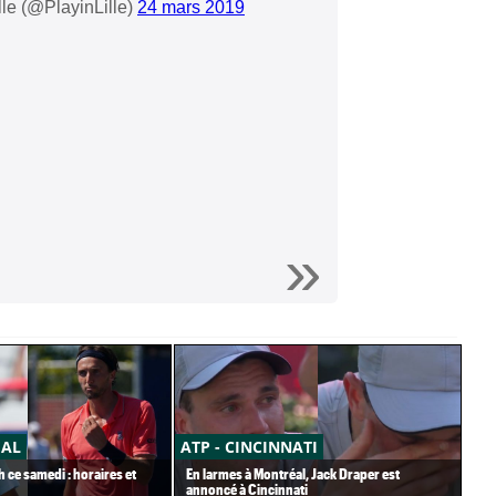
lle (@PlayinLille)
24 mars 2019
ÉAL
ATP - CINCINNATI
AT
h ce samedi : horaires et
En larmes à Montréal, Jack Draper est
Ter
annoncé à Cincinnati
imm