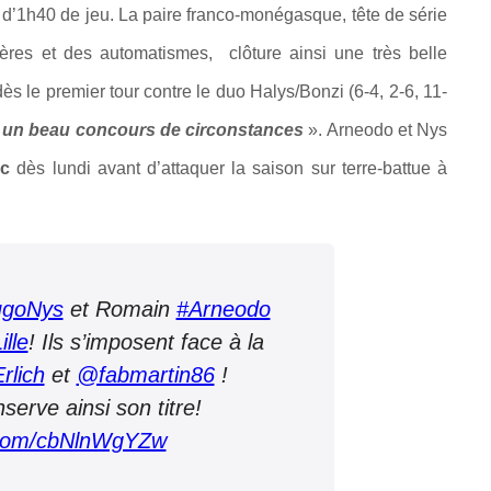
s d’1h40 de jeu. La paire franco-monégasque, tête de série
ères et des automatismes, clôture ainsi une très belle
s le premier tour contre le duo Halys/Bonzi (6-4, 2-6, 11-
t un beau concours de circonstances
». Arneodo et Nys
uc
dès lundi avant d’attaquer la saison sur terre-battue à
goNys
et Romain
#Arneodo
lle
! Ils s’imposent face à la
rlich
et
@fabmartin86
!
serve ainsi son titre!
r.com/cbNlnWgYZw