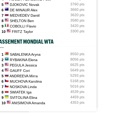
Jelena Ostapenko dénonce les messages d'insultes et
3760 pts
5
DJOKOVIC Novak
de menaces
3660 pts
6
DE MINAUR Alex
3620 pts
7
MEDVEDEV Daniil
ATP - Montréal
16:44
3580 pts
Duncan Chan scalpe Zverev et rêve de Coupe Davis
8
SHELTON Ben
contre la France
3420 pts
9
COBOLLI Flavio
3300 pts
10
FRITZ Taylor
ATP - Montréal
16:22
Daniil Medvedev après son échec : "Un véritable
ASSEMENT MONDIAL WTA
désastre"
Jeunes
8550 pts
16:00
1
SABALENKA Aryna
Championne du monde en 2025, la France U14 a été
8056 pts
2
RYBAKINA Elena
éliminée en poules
6625 pts
3
PEGULA Jessica
5649 pts
4
GAUFF Cori
5293 pts
5
ANDREEVA Mirra
5168 pts
6
MUCHOVA Karolina
5016 pts
7
NOSKOVA Linda
4539 pts
8
SWIATEK Iga
4459 pts
9
SVITOLINA Elina
4353 pts
10
ANISIMOVA Amanda