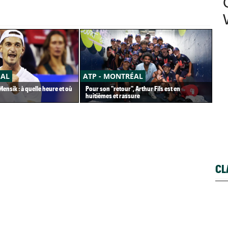
ÉAL
ATP - MONTRÉAL
CA
ensik : à quelle heure et où
Pour son "retour", Arthur Fils est en
Car
huitièmes et rassure
pet
CL