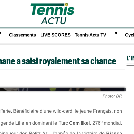
►
►
Classements
LIVE SCORES
Tennis Actu TV
Cyc
L'
mane a saisi royalement sa chance
Photo: DR
offerte. Bénéficiaire d’une wild-card, le jeune Français, non
e
nger de Lille en dominant le Turc
Cem Ilkel
, 276
mondial,
ainqueur des Petits As - l'année de la victoire de
Bianca