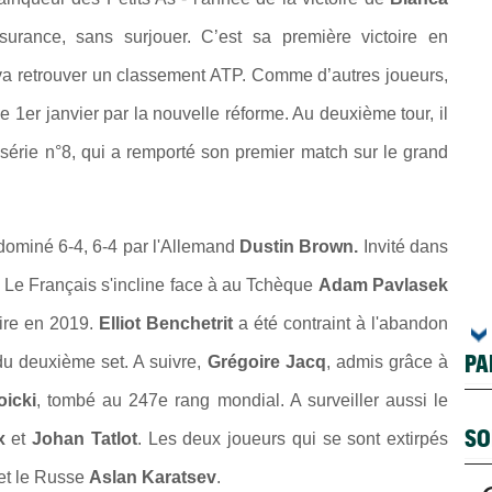
ssurance, sans surjouer. C’est sa première victoire en
l va retrouver un classement ATP. Comme d’autres joueurs,
e 1er janvier par la nouvelle réforme. Au deuxième tour, il
e série n°8, qui a remporté son premier match sur le grand
dominé 6-4, 6-4 par l'Allemand
Dustin Brown.
Invité dans
. Le Français s'incline face à au Tchèque
Adam Pavlasek
oire en 2019.
Elliot Benchetrit
a été contraint à l'abandon
PA
du deuxième set. A suivre,
Grégoire Jacq
, admis grâce à
oicki
, tombé au 247e rang mondial. A surveiller aussi le
SO
ux
et
Johan Tatlot
. Les deux joueurs qui se sont extirpés
et le Russe
Aslan Karatsev
.