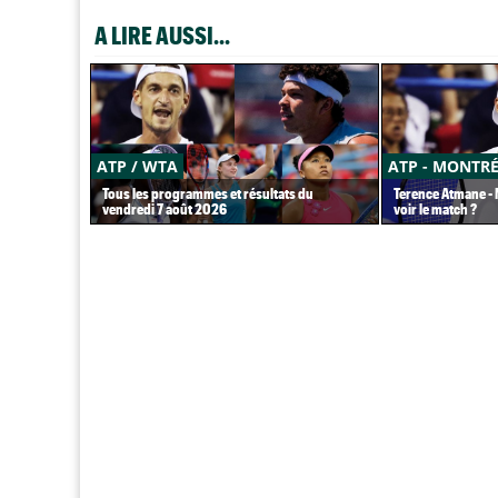
A LIRE AUSSI...
ATP / WTA
ATP - MONTR
Tous les programmes et résultats du
Terence Atmane - M
vendredi 7 août 2026
voir le match ?