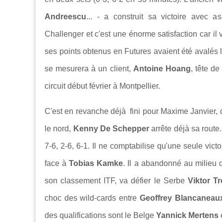
Andreescu
... - a construit sa victoire avec a
Challenger et c'est une énorme satisfaction car i
ses points obtenus en Futures avaient été avalés l
se mesurera à un client,
Antoine Hoang
, tête d
circuit début février à Montpellier.
C'est en revanche déjà fini pour Maxime Janvier, 
le nord,
Kenny De Schepper
arrête déjà sa route
7-6, 2-6, 6-1. Il ne comptabilise qu'une seule vict
face à
Tobias Kamke
. Il a abandonné au milieu 
son classement ITF, va défier le Serbe
Viktor Tr
choc des wild-cards entre
Geoffrey Blancanea
des qualifications sont le Belge
Yannick Mertens