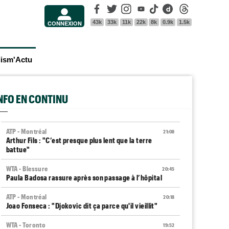
Facebook
Twitter
Instagram
Youtube
Tik Tok
Dailymotion
Threads
43k
33k
11k
22k
8k
0.9k
1.5k
CONNEXION
lism'Actu
INFO EN CONTINU
ATP - Montréal
21:08
Arthur Fils : "C’est presque plus lent que la terre
battue"
WTA - Blessure
20:45
Paula Badosa rassure après son passage à l’hôpital
ATP - Montréal
20:18
Joao Fonseca : "Djokovic dit ça parce qu'il vieillit"
WTA - Toronto
19:52