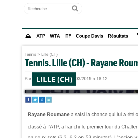
Recherche
Ok
⛰
ATP
WTA
ITF
Coupe Davis
Résultats
Tennis
>
Lille (CH)
Tennis. Lille (CH) - Rayane Rou
LILLE (CH)
Par
Jules HÉRODE
le 18/03/2019 à 18:12
Rayane Roumane
a saisi la chance qui lui a été 
classé à l’ATP, a franchi le premier tour du Challe
en deux sets (6-3, 6-2 en 53 minutes). L’ancien v