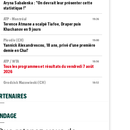
Aryna Sabalenka : "On devrait leur présenter cette
statistique !"
ATP - Montréal
19:26
Terence Atmane a scalpé Tiafoe, Draper puis
Khachanov en 9 jours
Plovdiv (CH)
19:00
Yannick Alexandrescou, 18 ans, privé d'une première
demie en Chal'
ATP / WTA
18:56
Tous les programmes et résultats du vendredi 7 août
2026
Grodzisk Mazowiecki (CH)
18:52
Mathys Erhard enchaîne et file en demi-finales
RTENAIRES
ATP - Montréal
18:48
Terence Atmane - Mensik : à quelle heure et où voir le
match ?
NDAGE
Istanbul (CH)
18:44
Deux Français dans le dernier carré en Turquie