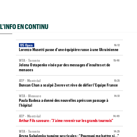
L'INFO EN CONTINU
US Open
16:12
Lorenzo Musetti passe d'une équipière russe à une Ukrainienne
WTA - Toronto
15:48
Jelena Ostapenko visée par des messages d'insultes et de
menaces
ATP - Montréal
15:25
Duncan Chan a scalpé Zverev et rêve de défier l'Equipe France
WTA - Blessure
14:51
Paula Badosa a donné des nouvelles après son passage à
l’hôpital
ATP - Montréal
14:49
Arthur Fils savoure : "J’aime revenir sur les grands tournois"
WTA - Toronto
14:25
Aryna Sabalenka taquine ses rivales : "Pourquoi me battre si..."