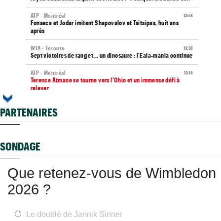
ATP - Montréal
13:58
Fonseca et Jodar imitent Shapovalov et Tsitsipas, huit ans
après
WTA - Toronto
13:38
Sept victoires de rang et... un dinosaure : l'Eala-mania continue
ATP - Montréal
13:14
Terence Atmane se tourne vers l'Ohio et un immense défi à
relever
WTA - Toronto
13:10
PARTENAIRES
Amanda Anisimova : "J'essaie de retrouver le plaisir..."
WTA - Toronto
12:43
Ex numéro 1 junior, Korneeva renaît après quinze mois galères...
SONDAGE
ATP - Toronto
12:18
Ben Shelton efface enfin une anomalie étonnante en Masters
Que retenez-vous de Wimbledon
1000
2026 ?
ATP / WTA
11:59
Tous les programmes et résultats du samedi 8 août 2026
Istanbul (CH)
11:48
Le doublé de Jannik Sinner
Deux Français peuvent se retrouver en finale en Turquie