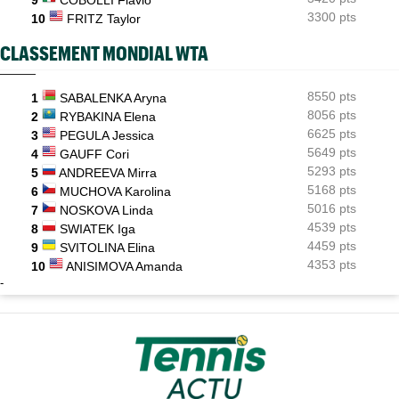
3300 pts
10
FRITZ Taylor
CLASSEMENT MONDIAL WTA
8550 pts
1
SABALENKA Aryna
8056 pts
2
RYBAKINA Elena
6625 pts
3
PEGULA Jessica
5649 pts
4
GAUFF Cori
5293 pts
5
ANDREEVA Mirra
5168 pts
6
MUCHOVA Karolina
5016 pts
7
NOSKOVA Linda
4539 pts
8
SWIATEK Iga
4459 pts
9
SVITOLINA Elina
4353 pts
10
ANISIMOVA Amanda
-