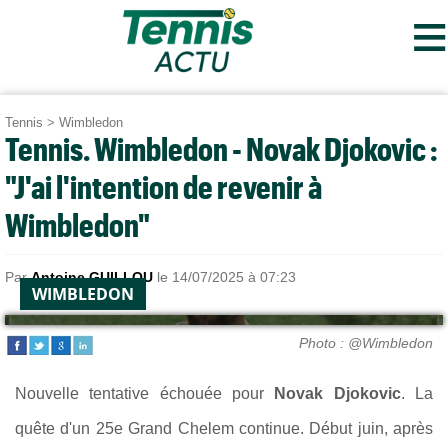
≡
Tennis
>
Wimbledon
Tennis. Wimbledon - Novak Djokovic :
"J'ai l'intention de revenir à
Wimbledon"
Par
Antoine GUILLOU
le 14/07/2025 à 07:23
WIMBLEDON
Photo : @Wimbledon
Nouvelle tentative échouée pour
Novak Djokovic
. La
quête d'un 25e Grand Chelem continue. Début juin, après