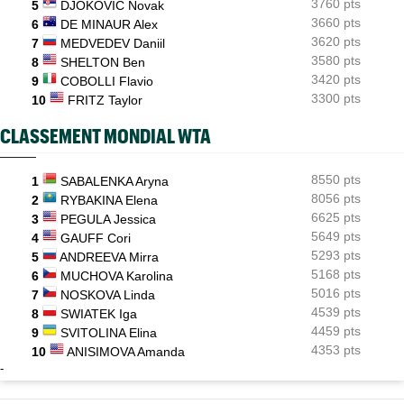
3760 pts
5
DJOKOVIC Novak
ATP - Cincinnati
07:10
3660 pts
6
DE MINAUR Alex
Jannik Sinner gêné au genou... inquiétude avant Cincinnati
3620 pts
7
MEDVEDEV Daniil
3580 pts
8
SHELTON Ben
3420 pts
9
COBOLLI Flavio
3300 pts
10
FRITZ Taylor
CLASSEMENT MONDIAL WTA
8550 pts
1
SABALENKA Aryna
8056 pts
2
RYBAKINA Elena
6625 pts
3
PEGULA Jessica
5649 pts
4
GAUFF Cori
5293 pts
5
ANDREEVA Mirra
5168 pts
6
MUCHOVA Karolina
5016 pts
7
NOSKOVA Linda
4539 pts
8
SWIATEK Iga
4459 pts
9
SVITOLINA Elina
4353 pts
10
ANISIMOVA Amanda
-