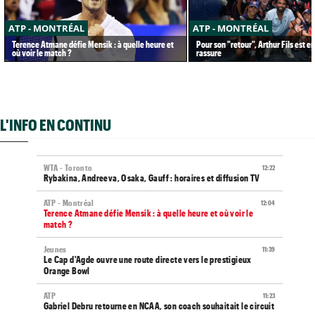
ATP - MONTRÉAL
ATP - MONTRÉAL
Terence Atmane défie Mensik : à quelle heure et
Pour son "retour", Arthur Fils est e
où voir le match ?
rassure
L'INFO EN CONTINU
WTA - Toronto
12:22
Rybakina, Andreeva, Osaka, Gauff : horaires et diffusion TV
ATP - Montréal
12:04
Terence Atmane défie Mensik : à quelle heure et où voir le
match ?
Jeunes
11:39
Le Cap d'Agde ouvre une route directe vers le prestigieux
Orange Bowl
ATP
11:23
Gabriel Debru retourne en NCAA, son coach souhaitait le circuit