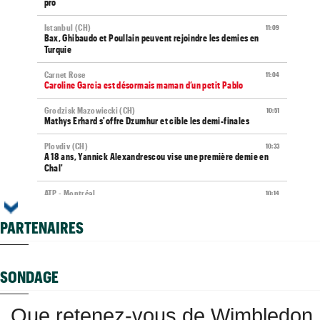
pro
Istanbul (CH)
11:09
Bax, Ghibaudo et Poullain peuvent rejoindre les demies en
Turquie
Carnet Rose
11:04
Caroline Garcia est désormais maman d’un petit Pablo
Grodzisk Mazowiecki (CH)
10:51
Mathys Erhard s'offre Dzumhur et cible les demi-finales
Plovdiv (CH)
10:33
A 18 ans, Yannick Alexandrescou vise une première demie en
Chal'
ATP - Montréal
10:14
Duncan Chan bat Zverev et rêve de Coupe Davis contre la
France
PARTENAIRES
ATP - Montréal
10:11
Pour son "retour", Arthur Fils est en huitièmes et rassure
SONDAGE
WTA - Toronto
09:53
Jelena Ostapenko dénonce les messages haineux après son
abandon
Que retenez-vous de Wimbledon