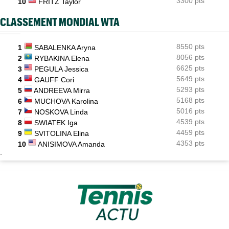
3300 pts
10
FRITZ Taylor
CLASSEMENT MONDIAL WTA
8550 pts
1
SABALENKA Aryna
8056 pts
2
RYBAKINA Elena
6625 pts
3
PEGULA Jessica
5649 pts
4
GAUFF Cori
5293 pts
5
ANDREEVA Mirra
5168 pts
6
MUCHOVA Karolina
5016 pts
7
NOSKOVA Linda
4539 pts
8
SWIATEK Iga
4459 pts
9
SVITOLINA Elina
4353 pts
10
ANISIMOVA Amanda
-