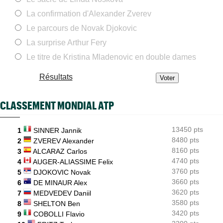
Aryna Sabalenka tombe dans un piège dès les huitièmes de
La confirmation d'Alexander Zverev
finale
Le parcours de Novak Djokovic
Tennis Actu
08:40
Abonnement 9,99€ et pour 1 an, Tennis Actu sans pub et sans
La surprise Arthur Fery
pop up
Le titre de Kristina Mladenovic en double dames
ATP - Montréal
08:28
Arthur Fils éteint Norrie et aura une revanche à prendre en
Résultats
quarts
WTA - Blessure
08:25
CLASSEMENT MONDIAL ATP
Paula Badosa a donné des nouvelles après un passage à
l’hôpital...
13450 pts
1
SINNER Jannik
ATP / WTA
08:16
Tous les résultats du samedi 8 août 2026 et de la nuit
8480 pts
2
ZVEREV Alexander
8160 pts
3
ALCARAZ Carlos
ATP - Montréal
07:35
4740 pts
4
AUGER-ALIASSIME Felix
Joao Fonseca a taquiné Djokovic : "Il dit ça parce qu'il vieillit"
3760 pts
5
DJOKOVIC Novak
3660 pts
6
DE MINAUR Alex
3620 pts
7
MEDVEDEV Daniil
3580 pts
8
SHELTON Ben
3420 pts
9
COBOLLI Flavio