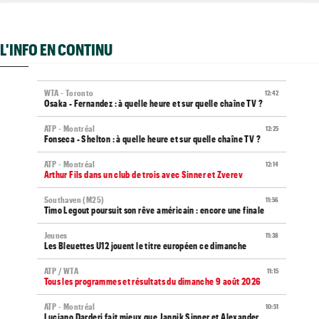
L'INFO EN CONTINU
WTA - Toronto
12:42
Osaka - Fernandez : à quelle heure et sur quelle chaîne TV ?
ATP - Montréal
12:25
Fonseca - Shelton : à quelle heure et sur quelle chaîne TV ?
ATP - Montréal
12:14
Arthur Fils dans un club de trois avec Sinner et Zverev
Southaven (M25)
11:56
Timo Legout poursuit son rêve américain : encore une finale
Jeunes
11:38
Les Bleuettes U12 jouent le titre européen ce dimanche
ATP / WTA
11:15
Tous les programmes et résultats du dimanche 9 août 2026
ATP - Montréal
10:51
Luciano Darderi fait mieux que Jannik Sinner et Alexander