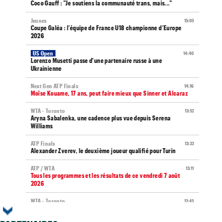
Coco Gauff : "Je soutiens la communauté trans, mais..."
Jeunes
15:05
Coupe Galéa : l’équipe de France U18 championne d’Europe
2026
US Open
14:40
Lorenzo Musetti passe d'une partenaire russe à une
Ukrainienne
Next Gen ATP Finals
14:16
Moïse Kouame, 17 ans, peut faire mieux que Sinner et Alcaraz
WTA - Toronto
13:52
Aryna Sabalenka, une cadence plus vue depuis Serena
Williams
ATP Finals
13:33
Alexander Zverev, le deuxième joueur qualifié pour Turin
ATP / WTA
13:11
Tous les programmes et les résultats de ce vendredi 7 août
2026
WTA - Toronto
12:45
Rybakina ne peut plus être reine, Sabalenka reste n°1 mondiale