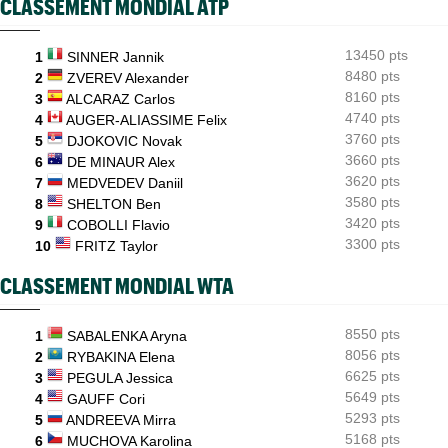
CLASSEMENT MONDIAL ATP
Chal'
ATP - Montréal
10:11
Pour son "retour", Arthur Fils est en huitièmes et rassure
13450 pts
1
SINNER Jannik
8480 pts
2
ZVEREV Alexander
ATP - Montréal
09:35
8160 pts
3
ALCARAZ Carlos
Une semaine après Washington, Rafa Jodar dompte encore
4740 pts
Musetti
4
AUGER-ALIASSIME Felix
3760 pts
5
DJOKOVIC Novak
ATP / WTA
09:20
3660 pts
6
DE MINAUR Alex
Tous les résultats de ce jeudi 6 août 2026 et de la nuit
3620 pts
7
MEDVEDEV Daniil
3580 pts
8
SHELTON Ben
3420 pts
9
COBOLLI Flavio
3300 pts
10
FRITZ Taylor
CLASSEMENT MONDIAL WTA
8550 pts
1
SABALENKA Aryna
8056 pts
2
RYBAKINA Elena
6625 pts
3
PEGULA Jessica
5649 pts
4
GAUFF Cori
5293 pts
5
ANDREEVA Mirra
5168 pts
6
MUCHOVA Karolina