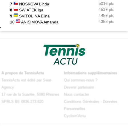
5016 pts
7
NOSKOVA Linda
4539 pts
8
SWIATEK Iga
4459 pts
9
SVITOLINA Elina
4353 pts
10
ANISIMOVA Amanda
-
A propos de TennisActu
Informations supplémentaires
TennisActu est édité par Swar-
Qui sommes-nous ?
Agency
Devenir partenaire
17 rue de la Suarlée, 5080 Rhisnes
Nous contacter
SPRLS BE 0836.273.820
Conditions Générales
-
Données
Personnelles
Cyclism'Actu