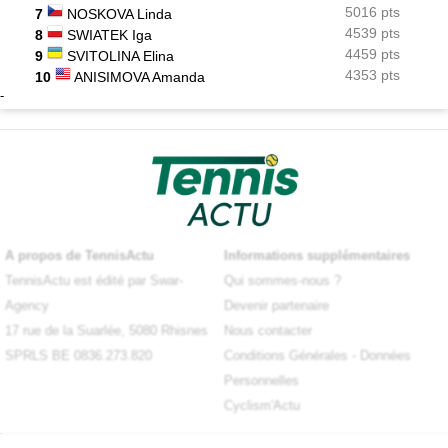
5016 pts
7
NOSKOVA Linda
4539 pts
8
SWIATEK Iga
4459 pts
9
SVITOLINA Elina
4353 pts
10
ANISIMOVA Amanda
-
A propos de TennisActu
Informations supplémentaires
TennisActu est édité par Swar-
Qui sommes-nous ?
Agency
Devenir partenaire
17 rue de la Suarlée, 5080 Rhisnes
Nous contacter
SPRLS BE 0836.273.820
Conditions Générales
-
Données
Personnelles
Cyclism'Actu