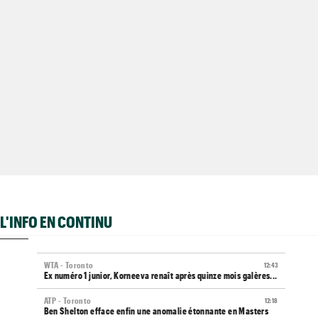
L'INFO EN CONTINU
WTA - Toronto
12:43
Ex numéro 1 junior, Korneeva renaît après quinze mois galères...
ATP - Toronto
12:18
Ben Shelton efface enfin une anomalie étonnante en Masters