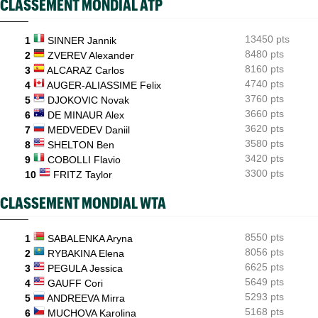
CLASSEMENT MONDIAL ATP
ATP - Cincinnati
08:24
Carlos Alcaraz forfait, l'Espagnol sera-t-il à l'US Open ?
13450 pts
1
SINNER Jannik
ATP / WTA
08:21
Tous les résultats du vendredi 7 août 2026 et de la nuit
8480 pts
2
ZVEREV Alexander
8160 pts
3
ALCARAZ Carlos
ATP - Blessure
08:00
4740 pts
4
AUGER-ALIASSIME Felix
Les galères continuent pour Sebastian Korda, opéré du dos
3760 pts
5
DJOKOVIC Novak
3660 pts
6
DE MINAUR Alex
3620 pts
7
MEDVEDEV Daniil
3580 pts
8
SHELTON Ben
3420 pts
9
COBOLLI Flavio
3300 pts
10
FRITZ Taylor
CLASSEMENT MONDIAL WTA
8550 pts
1
SABALENKA Aryna
8056 pts
2
RYBAKINA Elena
6625 pts
3
PEGULA Jessica
5649 pts
4
GAUFF Cori
5293 pts
5
ANDREEVA Mirra
5168 pts
6
MUCHOVA Karolina