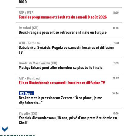
1000
ATP / WTA
11:59
Tous les programmes et résultats du samedi 8 août 2026
Istanbul (CH)
11:48
Deux Français peuvent se retrouver en finale en Turquie
WTA - Toronto
11:33
Sabalenka, Swiatek, Pegula ce samedi : horaires et diffusion
TV
Grodzisk Mazowiecki (CH)
11:19
Mathys Erhard peut aller chercher sa plus belle finale
ATP - Montréal
11:02
Fils et Rinderknech ce samedi : horaires et diffusion TV
US Open
10:44
Becker met la pression sur Zverev : "À sa place, je me
dépêcherais..."
Plovdiv (CH)
10:26
Yannick Alexandrescou, 18 ans, privé d'une première demie en
Chall'
Jeunes
10:10