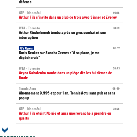
défense
ATP - Montréal
09:16
Arthur Fils s'invite dans un club de trois avec Sinner et Zverev
WTA - Toronto
08:59
Arthur Rinderknech tombe après un gros combat et une
interruption
US Open
08:52
Boris Becker sur Sascha Zverev : "À sa place, je me
dépêcherais"
WTA - Toronto
08:43
Aryna Sabalenka tombe dans un piège dès les huitièmes de
finale
Tennis Actu
08:40
Abonnement 9,99€ et pour 1 an, Tennis Actu sans pub et sans
pop up
ATP - Montréal
08:28
Arthur Fils éteint Norrie et aura une revanche à prendre en
quarts
WTA - Blessure
08:25
Paula Badosa a donné des nouvelles après un passage à