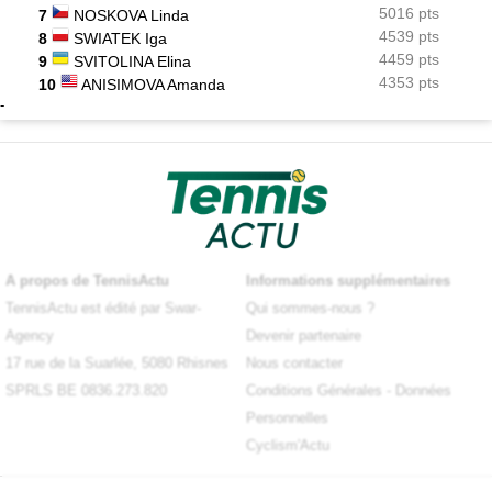
5016 pts
7
NOSKOVA Linda
4539 pts
8
SWIATEK Iga
4459 pts
9
SVITOLINA Elina
4353 pts
10
ANISIMOVA Amanda
-
A propos de TennisActu
Informations supplémentaires
TennisActu est édité par Swar-
Qui sommes-nous ?
Agency
Devenir partenaire
17 rue de la Suarlée, 5080 Rhisnes
Nous contacter
SPRLS BE 0836.273.820
Conditions Générales
-
Données
Personnelles
Cyclism'Actu