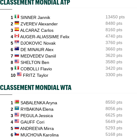
CLASSEMENT MONDIAL ATP
Daniil Medvedev après son échec : "Il n’y a pas d’explication"
US Open
08/08
13450 pts
Elsa Jacquemot va éviter les périlleuses qualifications à New
1
SINNER Jannik
York
8480 pts
2
ZVEREV Alexander
8160 pts
3
ALCARAZ Carlos
Next Gen ATP Finals
08/08
4740 pts
4
AUGER-ALIASSIME Felix
Comment Moïse Kouame peut faire mieux que Sinner et Alcaraz
?
3760 pts
5
DJOKOVIC Novak
3660 pts
6
DE MINAUR Alex
3620 pts
7
MEDVEDEV Daniil
3580 pts
8
SHELTON Ben
3420 pts
9
COBOLLI Flavio
3300 pts
10
FRITZ Taylor
CLASSEMENT MONDIAL WTA
8550 pts
1
SABALENKA Aryna
8056 pts
2
RYBAKINA Elena
6625 pts
3
PEGULA Jessica
5649 pts
4
GAUFF Cori
5293 pts
5
ANDREEVA Mirra
5168 pts
6
MUCHOVA Karolina