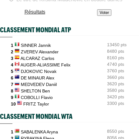
ATP - Montréal
08/08
Terence Atmane se tourne vers l'Ohio et un immense défi à
Résultats
relever
US Open (Q)
08/08
CLASSEMENT MONDIAL ATP
Sept Françaises en qualifs, Kristina Mladenovic "protégée"
Istanbul (CH)
08/08
13450 pts
Lucas Poullain en finale en Turquie, Antoine Ghibaudo a coincé
1
SINNER Jannik
8480 pts
2
ZVEREV Alexander
Grodzisk Mazowiecki (CH)
08/08
8160 pts
3
ALCARAZ Carlos
Mathys Erhard passe à quelques points d'une finale
4740 pts
4
AUGER-ALIASSIME Felix
3760 pts
5
DJOKOVIC Novak
3660 pts
6
DE MINAUR Alex
3620 pts
7
MEDVEDEV Daniil
3580 pts
8
SHELTON Ben
3420 pts
9
COBOLLI Flavio
3300 pts
10
FRITZ Taylor
CLASSEMENT MONDIAL WTA
8550 pts
1
SABALENKA Aryna
8056 pts
2
RYBAKINA Elena