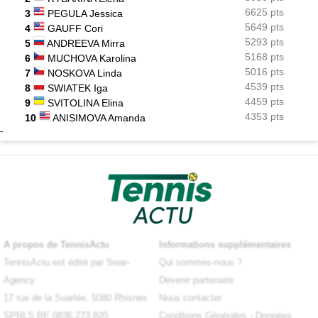
6625 pts
3
PEGULA Jessica
5649 pts
4
GAUFF Cori
5293 pts
5
ANDREEVA Mirra
5168 pts
6
MUCHOVA Karolina
5016 pts
7
NOSKOVA Linda
4539 pts
8
SWIATEK Iga
4459 pts
9
SVITOLINA Elina
4353 pts
10
ANISIMOVA Amanda
-
A propos de TennisActu
Informations supplémentaires
TennisActu est édité par Swar-
Qui sommes-nous ?
Agency
Devenir partenaire
17 rue de la Suarlée, 5080 Rhisnes
Nous contacter
SPRLS BE 0836.273.820
Conditions Générales
-
Données