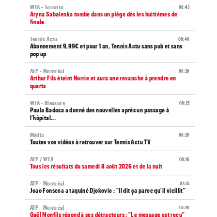
WTA - Toronto
08:43
Aryna Sabalenka tombe dans un piège dès les huitièmes de
finale
Tennis Actu
08:40
Abonnement 9,99€ et pour 1 an, Tennis Actu sans pub et sans
pop up
ATP - Montréal
08:28
Arthur Fils éteint Norrie et aura une revanche à prendre en
quarts
WTA - Blessure
08:25
Paula Badosa a donné des nouvelles après un passage à
l’hôpital...
Média
08:20
Toutes vos vidéos à retrouver sur Tennis Actu TV
ATP / WTA
08:16
Tous les résultats du samedi 8 août 2026 et de la nuit
ATP - Montréal
07:35
Joao Fonseca a taquiné Djokovic : "Il dit ça parce qu'il vieillit"
ATP - Montréal
07:20
Gaël Monfils répond à ses détracteurs : "Le message est reçu"