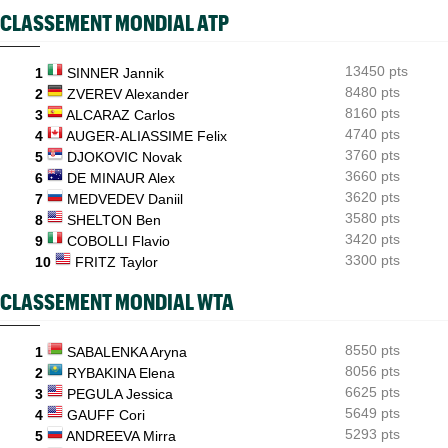
Pour son "retour", Arthur Fils est en huitièmes et rassure
CLASSEMENT MONDIAL ATP
ATP - Montréal
09:35
Une semaine après Washington, Rafa Jodar dompte encore
Musetti
13450 pts
1
SINNER Jannik
8480 pts
2
ZVEREV Alexander
ATP / WTA
09:20
8160 pts
3
ALCARAZ Carlos
Tous les résultats de ce jeudi 6 août 2026 et de la nuit
4740 pts
4
AUGER-ALIASSIME Felix
3760 pts
ATP - Montréal
5
DJOKOVIC Novak
09:00
Rinderknech profite de l'abandon de Tiafoe et file en huitièmes
3660 pts
6
DE MINAUR Alex
3620 pts
7
MEDVEDEV Daniil
3580 pts
8
SHELTON Ben
3420 pts
9
COBOLLI Flavio
3300 pts
10
FRITZ Taylor
CLASSEMENT MONDIAL WTA
8550 pts
1
SABALENKA Aryna
8056 pts
2
RYBAKINA Elena
6625 pts
3
PEGULA Jessica
5649 pts
4
GAUFF Cori
5293 pts
5
ANDREEVA Mirra