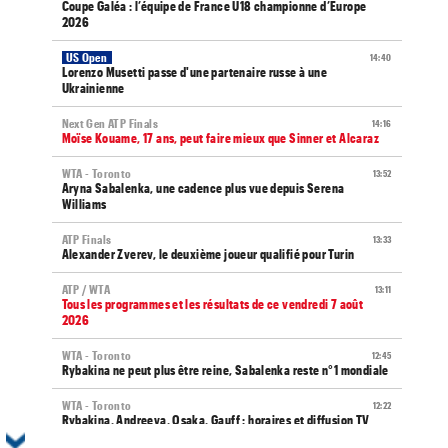
Coupe Galéa : l’équipe de France U18 championne d’Europe
2026
US Open
14:40
Lorenzo Musetti passe d'une partenaire russe à une
Ukrainienne
Next Gen ATP Finals
14:16
Moïse Kouame, 17 ans, peut faire mieux que Sinner et Alcaraz
WTA - Toronto
13:52
Aryna Sabalenka, une cadence plus vue depuis Serena
Williams
ATP Finals
13:33
Alexander Zverev, le deuxième joueur qualifié pour Turin
ATP / WTA
13:11
Tous les programmes et les résultats de ce vendredi 7 août
2026
WTA - Toronto
12:45
Rybakina ne peut plus être reine, Sabalenka reste n°1 mondiale
WTA - Toronto
12:22
Rybakina, Andreeva, Osaka, Gauff : horaires et diffusion TV