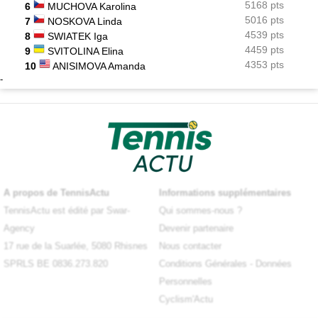
5168 pts
6
MUCHOVA Karolina
5016 pts
7
NOSKOVA Linda
4539 pts
8
SWIATEK Iga
4459 pts
9
SVITOLINA Elina
4353 pts
10
ANISIMOVA Amanda
-
A propos de TennisActu
Informations supplémentaires
TennisActu est édité par Swar-
Qui sommes-nous ?
Agency
Devenir partenaire
17 rue de la Suarlée, 5080 Rhisnes
Nous contacter
SPRLS BE 0836.273.820
Conditions Générales
-
Données
Personnelles
Cyclism'Actu