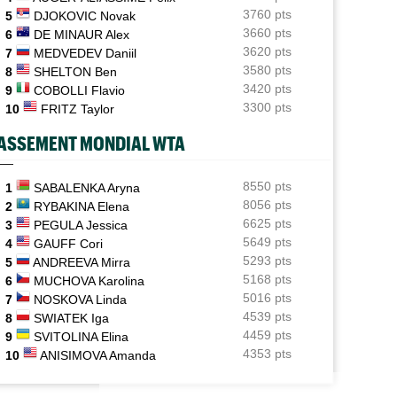
3760 pts
5
DJOKOVIC Novak
ATP - Montréal
10:40
3660 pts
6
DE MINAUR Alex
Gaël Monfils : ses adieux à Montréal après un dernier
3620 pts
7
MEDVEDEV Daniil
combat
3580 pts
8
SHELTON Ben
ATP - Montréal
3420 pts
09:59
9
COBOLLI Flavio
Zverev, Medvedev et Fritz : hécatombe chez les
3300 pts
10
FRITZ Taylor
favoris
ASSEMENT MONDIAL WTA
ATP - Montréal
09:21
Coup dur à domicile pour Auger-Aliassime, Droguet
saisit sa chance
8550 pts
1
SABALENKA Aryna
8056 pts
2
RYBAKINA Elena
WTA - Toronto
08:45
6625 pts
3
PEGULA Jessica
Iga Swiatek change son jeu : "Je fais trop de choses
5649 pts
4
GAUFF Cori
trop vite..."
5293 pts
5
ANDREEVA Mirra
5168 pts
6
MUCHOVA Karolina
5016 pts
7
NOSKOVA Linda
4539 pts
8
SWIATEK Iga
4459 pts
9
SVITOLINA Elina
4353 pts
10
ANISIMOVA Amanda