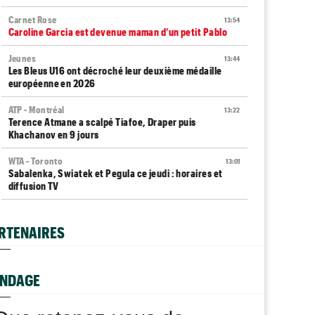
Carnet Rose
13:54
Caroline Garcia est devenue maman d’un petit Pablo
Jeunes
13:44
Les Bleus U16 ont décroché leur deuxième médaille
européenne en 2026
ATP - Montréal
13:22
Terence Atmane a scalpé Tiafoe, Draper puis
Khachanov en 9 jours
WTA - Toronto
13:01
Sabalenka, Swiatek et Pegula ce jeudi : horaires et
diffusion TV
ATP / WTA
12:43
Tous les programmes et tous les résultats de ce jeudi 6
RTENAIRES
août 2026
ATP - Montréal
12:20
Bourreau de Humbert, Daniel Merida aime croquer du
NDAGE
Français...
US Open
11:59