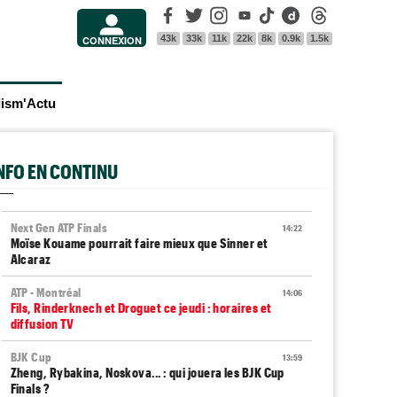
Facebook
Twitter
Instagram
Youtube
Tik Tok
Dailymotion
Threads
43k
33k
11k
22k
8k
0.9k
1.5k
CONNEXION
lism'Actu
INFO EN CONTINU
Next Gen ATP Finals
14:22
Moïse Kouame pourrait faire mieux que Sinner et
Alcaraz
ATP - Montréal
14:06
Fils, Rinderknech et Droguet ce jeudi : horaires et
diffusion TV
BJK Cup
13:59
Zheng, Rybakina, Noskova... : qui jouera les BJK Cup
Finals ?