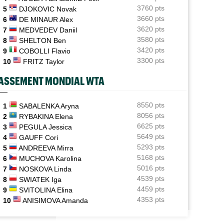
Holger Rune espéré à Cincinnati, mais sa mère sème le
3760 pts
5
DJOKOVIC Novak
doute...
3660 pts
6
DE MINAUR Alex
3620 pts
7
MEDVEDEV Daniil
US Open (Q)
05/08
3580 pts
Bonzi proche du tableau, Gea, Draper et Wawrinka en
8
SHELTON Ben
qualifs
3420 pts
9
COBOLLI Flavio
3300 pts
10
FRITZ Taylor
US Open (Q)
05/08
Sept Françaises engagées en qualifs, Kristina
ASSEMENT MONDIAL WTA
Mladenovic protégée
US Open
8550 pts
05/08
1
SABALENKA Aryna
Emma Raducanu doit digérer un nouveau forfait,
8056 pts
2
RYBAKINA Elena
encore un coup dur
6625 pts
3
PEGULA Jessica
5649 pts
4
GAUFF Cori
5293 pts
5
ANDREEVA Mirra
5168 pts
6
MUCHOVA Karolina
5016 pts
7
NOSKOVA Linda
4539 pts
8
SWIATEK Iga
4459 pts
9
SVITOLINA Elina
4353 pts
10
ANISIMOVA Amanda
X