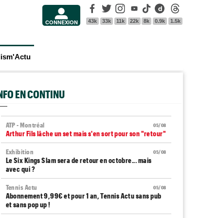
Facebook
Twitter
Instagram
Youtube
Tik Tok
Dailymotion
Threads
43k
33k
11k
22k
8k
0.9k
1.5k
CONNEXION
lism'Actu
INFO EN CONTINU
ATP - Montréal
05/08
Arthur Fils lâche un set mais s'en sort pour son "retour"
Exhibition
05/08
Le Six Kings Slam sera de retour en octobre... mais
avec qui ?
Tennis Actu
05/08
Abonnement 9,99€ et pour 1 an, Tennis Actu sans pub
et sans pop up !