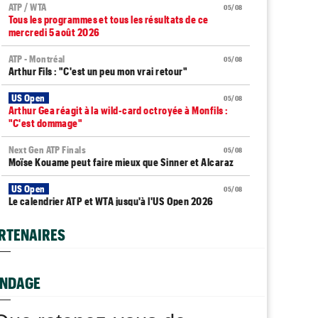
ATP / WTA
05/08
Tous les programmes et tous les résultats de ce
mercredi 5 août 2026
ATP - Montréal
05/08
Arthur Fils : "C'est un peu mon vrai retour"
US Open
05/08
Arthur Gea réagit à la wild-card octroyée à Monfils :
"C'est dommage"
Next Gen ATP Finals
05/08
Moïse Kouame peut faire mieux que Sinner et Alcaraz
US Open
05/08
Le calendrier ATP et WTA jusqu'à l'US Open 2026
ATP - Montréal
05/08
RTENAIRES
Zverev : "Vous pensez que Djokovic se soucie d’une
prime ?"
NDAGE
WTA - Toronto
05/08
Elena Rybakina peut détrôner Aryna Sabalenka à
Toronto