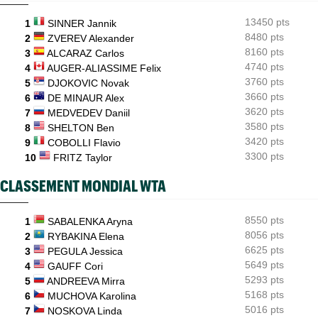
INTERVIEW
06/08
13450 pts
1
SINNER Jannik
Luca Van Assche : "Je peux être performant tout au long de
l’année"
8480 pts
2
ZVEREV Alexander
8160 pts
3
ALCARAZ Carlos
4740 pts
4
AUGER-ALIASSIME Felix
3760 pts
5
DJOKOVIC Novak
3660 pts
6
DE MINAUR Alex
3620 pts
7
MEDVEDEV Daniil
3580 pts
8
SHELTON Ben
3420 pts
9
COBOLLI Flavio
3300 pts
10
FRITZ Taylor
CLASSEMENT MONDIAL WTA
8550 pts
1
SABALENKA Aryna
8056 pts
2
RYBAKINA Elena
6625 pts
3
PEGULA Jessica
5649 pts
4
GAUFF Cori
5293 pts
5
ANDREEVA Mirra
5168 pts
6
MUCHOVA Karolina
5016 pts
7
NOSKOVA Linda