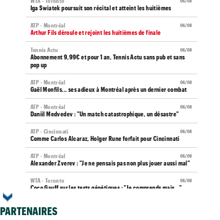
WTA - Toronto
06/08
Iga Swiatek poursuit son récital et atteint les huitièmes
ATP - Montréal
06/08
Arthur Fils déroule et rejoint les huitièmes de finale
Tennis Actu
06/08
Abonnement 9,99€ et pour 1 an, Tennis Actu sans pub et sans
pop up
ATP - Montréal
06/08
Gaël Monfils... ses adieux à Montréal après un dernier combat
ATP - Montréal
06/08
Daniil Medvedev : "Un match catastrophique, un désastre"
ATP - Cincinnati
06/08
Comme Carlos Alcaraz, Holger Rune forfait pour Cincinnati
ATP - Montréal
06/08
Alexander Zverev : "Je ne pensais pas non plus jouer aussi mal"
WTA - Toronto
06/08
Coco Gauff sur les tests génétiques : "Je comprends mais..."
ATP - Montréal
06/08
PARTENAIRES
Auger-Aliassime, forfait : "Une douleur au niveau du dos"