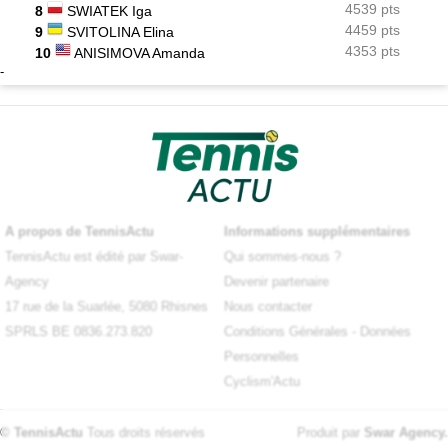
4539 pts
8
SWIATEK Iga
4459 pts
9
SVITOLINA Elina
4353 pts
10
ANISIMOVA Amanda
-
A propos de TennisActu
Informations supplémentaires
TennisActu est édité par Swar-
Qui sommes-nous ?
Agency
Devenir partenaire
17 rue de la Suarlée, 5080 Rhisnes
Nous contacter
SPRLS BE 0836.273.820
Conditions Générales
-
Données
Personnelles
Cyclism'Actu
© TennisActu
Tous droits réservés
Produit par
Swar Agency
.