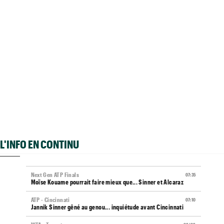
L'INFO EN CONTINU
Next Gen ATP Finals
07:35
Moïse Kouame pourrait faire mieux que... Sinner et Alcaraz
ATP - Cincinnati
07:10
Jannik Sinner gêné au genou... inquiétude avant Cincinnati