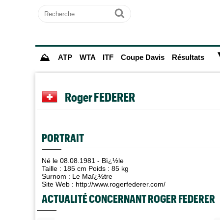
Recherche
Ok
⛰
ATP
WTA
ITF
Coupe Davis
Résultats
Roger FEDERER
PORTRAIT
Né le 08.08.1981 - Bï¿½le
Taille : 185 cm Poids : 85 kg
Surnom : Le Maï¿½tre
Site Web :
http://www.rogerfederer.com/
ACTUALITÉ CONCERNANT ROGER FEDERER