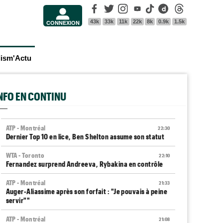
Facebook
Twitter
Instagram
Youtube
Tik Tok
Dailymotion
Threads
43k
33k
11k
22k
8k
0.9k
1.5k
CONNEXION
lism'Actu
INFO EN CONTINU
ATP - Montréal
22:30
Dernier Top 10 en lice, Ben Shelton assume son statut
WTA - Toronto
22:10
Fernandez surprend Andreeva, Rybakina en contrôle
ATP - Montréal
21:33
Auger-Aliassime après son forfait : "Je pouvais à peine
servir""
ATP - Montréal
21:08