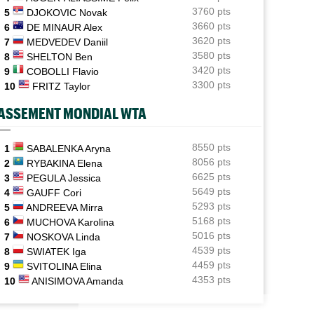
3760 pts
5
DJOKOVIC Novak
ATP - Cincinnati
17:29
3660 pts
6
DE MINAUR Alex
Comme Carlos Alcaraz, Holger Rune a renoncé à
3620 pts
7
MEDVEDEV Daniil
Cincinnati
3580 pts
8
SHELTON Ben
3420 pts
WTA - Toronto
9
COBOLLI Flavio
17:26
Rybakina, Andreeva, Osaka, Gauff... horaires et
3300 pts
10
FRITZ Taylor
diffusion TV
ASSEMENT MONDIAL WTA
WTA - Toronto
17:06
Jelena Ostapenko dénonce les messages d'insultes et
de menaces
8550 pts
1
SABALENKA Aryna
8056 pts
2
RYBAKINA Elena
6625 pts
3
PEGULA Jessica
5649 pts
4
GAUFF Cori
5293 pts
5
ANDREEVA Mirra
5168 pts
6
MUCHOVA Karolina
5016 pts
7
NOSKOVA Linda
4539 pts
8
SWIATEK Iga
4459 pts
9
SVITOLINA Elina
4353 pts
10
ANISIMOVA Amanda