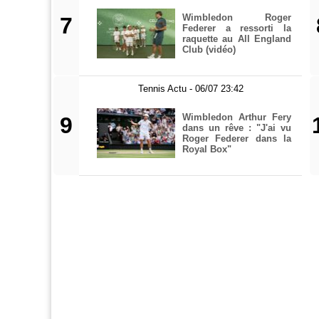
Wimbledon Roger
7
Federer a ressorti la
raquette au All England
Club (vidéo)
Tennis Actu - 06/07 23:42
Wimbledon Arthur Fery
9
dans un rêve : "J'ai vu
Roger Federer dans la
Royal Box"