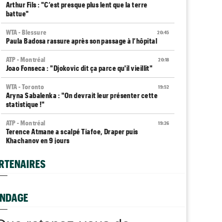
Arthur Fils : "C’est presque plus lent que la terre
battue"
WTA - Blessure
20:45
Paula Badosa rassure après son passage à l’hôpital
ATP - Montréal
20:18
Joao Fonseca : "Djokovic dit ça parce qu'il vieillit"
WTA - Toronto
19:52
Aryna Sabalenka : "On devrait leur présenter cette
statistique !"
ATP - Montréal
19:26
Terence Atmane a scalpé Tiafoe, Draper puis
Khachanov en 9 jours
Plovdiv (CH)
19:00
RTENAIRES
Yannick Alexandrescou, 18 ans, privé d'une première
demie en Chal'
NDAGE
ATP / WTA
18:56
Tous les programmes et résultats du vendredi 7 août
2026