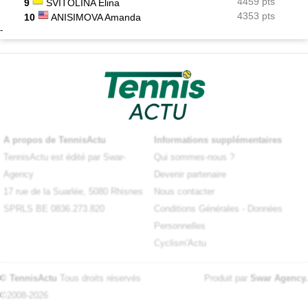
4459 pts
9
SVITOLINA Elina
4353 pts
10
ANISIMOVA Amanda
-
A propos de TennisActu
Informations supplémentaires
TennisActu est édité par Swar-
Qui sommes-nous ?
Agency
Devenir partenaire
17 rue de la Suarlée, 5080 Rhisnes
Nous contacter
SPRLS BE 0836.273.820
Conditions Générales
-
Données
Personnelles
Cyclism'Actu
© TennisActu
Tous droits réservés
Produit par
Swar Agency
.
©2008-2026