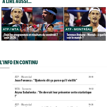
A LIRE AUSSI...
ATP / WTA
ATP - MONTRÉAL
Tous les programmes et résultats du vendredi 7
Terence Atmane - Mensik : à quelle
août 2026
voir le match ?
L'INFO EN CONTINU
ATP - Montréal
20:18
Joao Fonseca : "Djokovic dit ça parce qu'il vieillit"
WTA - Toronto
19:52
Aryna Sabalenka : "On devrait leur présenter cette statistique
!"
ATP - Montréal
19:26