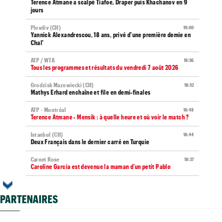
Terence Atmane a scalpé Tiafoe, Draper puis Khachanov en 9
jours
Plovdiv (CH)
19:00
Yannick Alexandrescou, 18 ans, privé d'une première demie en
Chal'
ATP / WTA
18:56
Tous les programmes et résultats du vendredi 7 août 2026
Grodzisk Mazowiecki (CH)
18:52
Mathys Erhard enchaîne et file en demi-finales
ATP - Montréal
18:48
Terence Atmane - Mensik : à quelle heure et où voir le match ?
Istanbul (CH)
18:44
Deux Français dans le dernier carré en Turquie
Carnet Rose
18:37
Caroline Garcia est devenue la maman d’un petit Pablo
ATP - Montréal
18:23
Alexander Zverev s'est raté : "Mon pire match de la saison"
PARTENAIRES
Next Gen ATP Finals
18:01
Moïse Kouame, 17 ans, peut faire mieux que Sinner et Alcaraz