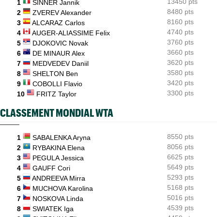
13450 pts
Coco Gauff : "Je soutiens la communauté trans, mais..."
1
SINNER Jannik
8480 pts
2
ZVEREV Alexander
Jeunes
15:05
8160 pts
3
ALCARAZ Carlos
Coupe Galéa : l’équipe de France U18 championne d’Europe
4740 pts
4
AUGER-ALIASSIME Felix
2026
3760 pts
5
DJOKOVIC Novak
3660 pts
6
DE MINAUR Alex
3620 pts
7
MEDVEDEV Daniil
3580 pts
8
SHELTON Ben
3420 pts
9
COBOLLI Flavio
3300 pts
10
FRITZ Taylor
CLASSEMENT MONDIAL WTA
8550 pts
1
SABALENKA Aryna
8056 pts
2
RYBAKINA Elena
6625 pts
3
PEGULA Jessica
5649 pts
4
GAUFF Cori
5293 pts
5
ANDREEVA Mirra
5168 pts
6
MUCHOVA Karolina
5016 pts
7
NOSKOVA Linda
4539 pts
8
SWIATEK Iga