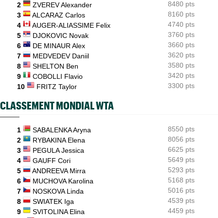
8480 pts
WTA - Toronto
2
ZVEREV Alexander
06/08
Coco Gauff sur les tests génétiques : "Je comprends mais..."
8160 pts
3
ALCARAZ Carlos
4740 pts
4
AUGER-ALIASSIME Felix
3760 pts
5
DJOKOVIC Novak
3660 pts
6
DE MINAUR Alex
3620 pts
7
MEDVEDEV Daniil
3580 pts
8
SHELTON Ben
3420 pts
9
COBOLLI Flavio
3300 pts
10
FRITZ Taylor
CLASSEMENT MONDIAL WTA
8550 pts
1
SABALENKA Aryna
8056 pts
2
RYBAKINA Elena
6625 pts
3
PEGULA Jessica
5649 pts
4
GAUFF Cori
5293 pts
5
ANDREEVA Mirra
5168 pts
6
MUCHOVA Karolina
5016 pts
7
NOSKOVA Linda
4539 pts
8
SWIATEK Iga
4459 pts
9
SVITOLINA Elina