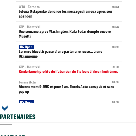
WTA - Toronto
09:53
Jelena Ostapenko dénonce les messages haineux après son
abandon
ATP - Montréal
09:35
Une semaine après Washington, Rafa Jodar dompte encore
Musetti
US Open
09:19
Lorenzo Musetti passe d'une partenaire russe... à une
Ukrainienne
ATP - Montréal
09:00
Rinderknech profite de l'abandon de Tiafoe et file en huitièmes
Tennis Actu
08:58
Abonnement 9,99€ et pour 1 an, Tennis Actu sans pub et sans
pop up
US Open
08:50
Les amoureux Monfils et Svitolina ensemble pour le double
mixte ?
PARTENAIRES
ATP - Montréal
08:25
Griekspoor : "Quand on connaît mon histoire face à Zverev..."