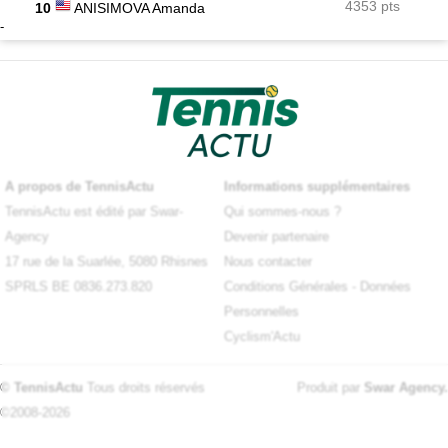
4353 pts
10
ANISIMOVA Amanda
-
A propos de TennisActu
Informations supplémentaires
TennisActu est édité par Swar-
Qui sommes-nous ?
Agency
Devenir partenaire
17 rue de la Suarlée, 5080 Rhisnes
Nous contacter
SPRLS BE 0836.273.820
Conditions Générales
-
Données
Personnelles
Cyclism'Actu
© TennisActu
Tous droits réservés
Produit par
Swar Agency
.
©2008-2026