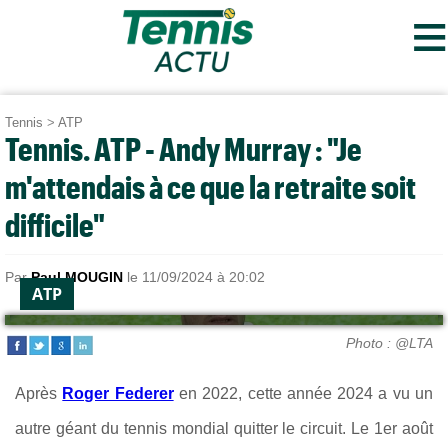
≡
Tennis
>
ATP
Tennis. ATP - Andy Murray : "Je
m'attendais à ce que la retraite soit
difficile"
Par
Paul MOUGIN
le 11/09/2024 à 20:02
ATP
Photo : @LTA
Après
Roger Federer
en 2022, cette année 2024 a vu un
autre géant du tennis mondial quitter le circuit. L
e 1er août