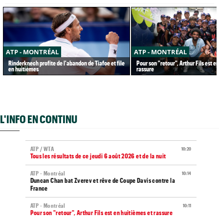
ATP - MONTRÉAL
ATP - MONTRÉAL
Rinderknech profite de l'abandon de Tiafoe et file
Pour son "retour", Arthur Fils est e
en huitièmes
rassure
L'INFO EN CONTINU
ATP / WTA
10:20
Tous les résultats de ce jeudi 6 août 2026 et de la nuit
ATP - Montréal
10:14
Duncan Chan bat Zverev et rêve de Coupe Davis contre la
France
ATP - Montréal
10:11
Pour son "retour", Arthur Fils est en huitièmes et rassure