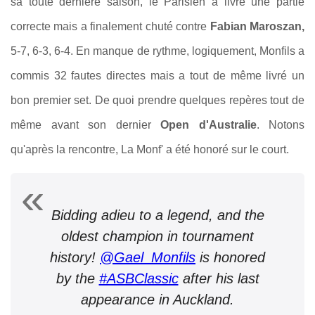
sa toute dernière saison, l
e Parisien a livré une partie
correcte mais a finalement chuté contre
Fabian Maroszan,
5-7, 6-3, 6-4
. En manque de rythme, logiquement, Monfils a
commis 32 fautes directes mais a tout de même livré un
bon premier set. De quoi prendre quelques repères tout de
même avant son dernier
Open d'Australie
. Notons
qu'après la rencontre, La Monf' a été honoré sur le court.
Bidding adieu to a legend, and the
oldest champion in tournament
history!
@Gael_Monfils
is honored
by the
#ASBClassic
after his last
appearance in Auckland.