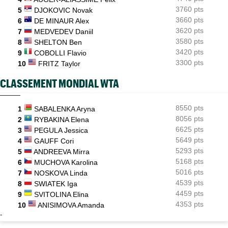
Comment Moïse Kouame peut faire mieux que Sinner et Alcaraz
?
3760 pts
5
DJOKOVIC Novak
3660 pts
6
DE MINAUR Alex
3620 pts
7
MEDVEDEV Daniil
3580 pts
8
SHELTON Ben
3420 pts
9
COBOLLI Flavio
3300 pts
10
FRITZ Taylor
CLASSEMENT MONDIAL WTA
8550 pts
1
SABALENKA Aryna
8056 pts
2
RYBAKINA Elena
6625 pts
3
PEGULA Jessica
5649 pts
4
GAUFF Cori
5293 pts
5
ANDREEVA Mirra
5168 pts
6
MUCHOVA Karolina
5016 pts
7
NOSKOVA Linda
4539 pts
8
SWIATEK Iga
4459 pts
9
SVITOLINA Elina
4353 pts
10
ANISIMOVA Amanda
-