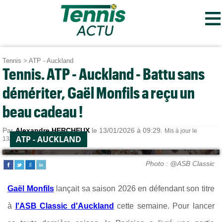
≡
Tennis
>
ATP - Auckland
Tennis. ATP - Auckland - Battu sans
démériter, Gaël Monfils a reçu un
beau cadeau !
Par
Alexandre HERCHEUX
le 13/01/2026 à 09:29.
Mis à jour le
ATP - AUCKLAND
13/01/2026 à 11:59.
Photo : @ASB Classic
Gaël Monfils
lançait sa saison 2026 en
défendant son titre
à
l'ASB Classic d'Auckland
cette semaine. Pour lancer