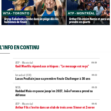
WTA - TORONTO
ATP - MONTRÉAL
Aryna Sabalenka tombe dans un piège dès les
Arthur Fils éteint Norrie et aura un
huitièmes de finale
prendre en quarts
L'INFO EN CONTINU
ATP - Montréal
09:59
Gaël Monfils répond aux critiques : "Le message est reçu"
Istanbul (CH)
09:53
Lucas Poullain joue sa première finale Challenger à 30 ans
WTA
09:35
Haddad Maia en pause jusqu'en 2027, João Fonseca prend sa
défense
ATP - Montréal
09:16
Arthur Fils s'invite dans un club de trois avec Sinner et Zverev