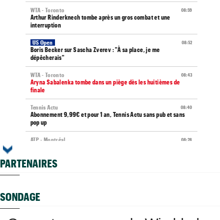
WTA - Toronto
08:59
Arthur Rinderknech tombe après un gros combat et une
interruption
US Open
08:52
Boris Becker sur Sascha Zverev : "À sa place, je me
dépêcherais"
WTA - Toronto
08:43
Aryna Sabalenka tombe dans un piège dès les huitièmes de
finale
Tennis Actu
08:40
Abonnement 9,99€ et pour 1 an, Tennis Actu sans pub et sans
pop up
ATP - Montréal
08:28
Arthur Fils éteint Norrie et aura une revanche à prendre en
quarts
PARTENAIRES
WTA - Blessure
08:25
Paula Badosa a donné des nouvelles après un passage à
l’hôpital...
SONDAGE
Média
08:20
Toutes vos vidéos à retrouver sur Tennis Actu TV