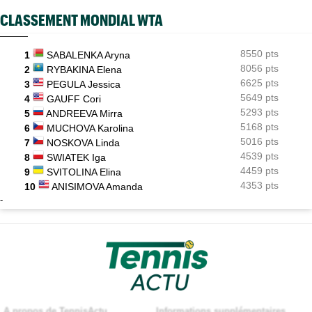
CLASSEMENT MONDIAL WTA
8550 pts
1
SABALENKA Aryna
8056 pts
2
RYBAKINA Elena
6625 pts
3
PEGULA Jessica
5649 pts
4
GAUFF Cori
5293 pts
5
ANDREEVA Mirra
5168 pts
6
MUCHOVA Karolina
5016 pts
7
NOSKOVA Linda
4539 pts
8
SWIATEK Iga
4459 pts
9
SVITOLINA Elina
4353 pts
10
ANISIMOVA Amanda
-
A propos de TennisActu
Informations supplémentaires