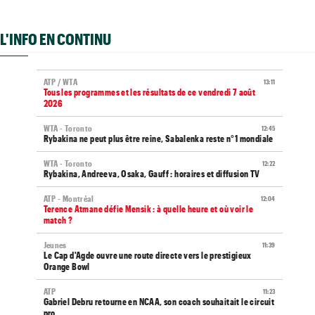
L'INFO EN CONTINU
ATP / WTA
13:11
Tous les programmes et les résultats de ce vendredi 7 août
2026
WTA - Toronto
12:45
Rybakina ne peut plus être reine, Sabalenka reste n°1 mondiale
WTA - Toronto
12:22
Rybakina, Andreeva, Osaka, Gauff : horaires et diffusion TV
ATP - Montréal
12:04
Terence Atmane défie Mensik : à quelle heure et où voir le
match ?
Jeunes
11:39
Le Cap d'Agde ouvre une route directe vers le prestigieux
Orange Bowl
ATP
11:23
Gabriel Debru retourne en NCAA, son coach souhaitait le circuit
pro