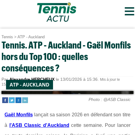
≡
Tennis
>
ATP - Auckland
Tennis. ATP - Auckland - Gaël Monfils
hors du Top 100 : quelles
conséquences ?
Par
Alexandre HERCHEUX
le 13/01/2026 à 15:36.
Mis à jour le
ATP - AUCKLAND
15/01/2026 à 08:52.
Photo : @ASB Classic
Gaël Monfils
lançait sa saison 2026 en
défendant son titre
à
l'ASB Classic d'Auckland
cette semaine. Pour lancer