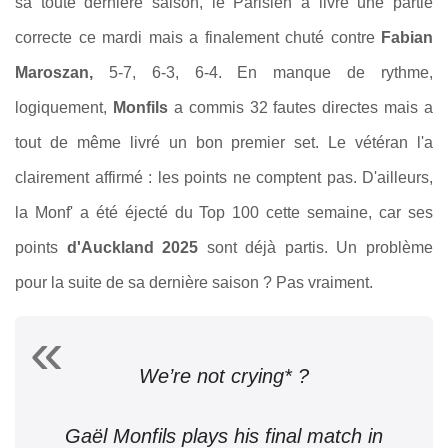
sa toute dernière saison, l
e Parisien a livré une partie
correcte ce mardi mais a finalement chuté contre
Fabian
Maroszan,
5-7, 6-3, 6-4
. En manque de rythme,
logiquement,
Monfils
a commis 32 fautes directes mais a
tout de même livré un bon premier set. Le vétéran l'a
clairement affirmé : les points ne comptent pas. D'ailleurs,
la Monf' a été éjecté du Top 100 cette semaine, car ses
points
d'Auckland 2025
sont déjà partis. Un problème
pour la suite de sa dernière saison ? Pas vraiment.
We’re not crying* ?
Gaël Monfils plays his final match in