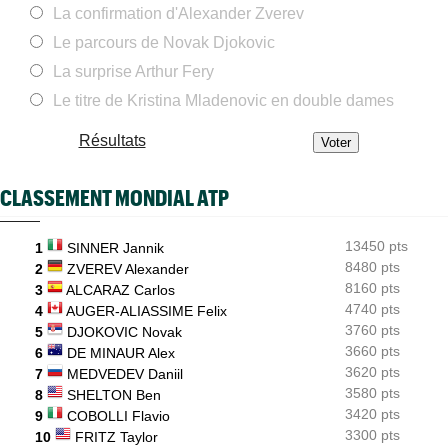
La confirmation d'Alexander Zverev
Tennis Actu
08:58
Le parcours de Novak Djokovic
Abonnement 9,99€ et pour 1 an, Tennis Actu sans pub et sans
pop up
La surprise Arthur Fery
Le titre de Kristina Mladenovic en double dames
US Open
08:50
Les amoureux Monfils et Svitolina ensemble pour le double
mixte ?
Résultats
ATP - Montréal
08:25
Griekspoor : "Quand on connaît mon histoire face à Zverev..."
CLASSEMENT MONDIAL ATP
ATP - Montréal
08:00
João Fonseca répond aux critiques : "Le circuit est éprouvant"
13450 pts
1
SINNER Jannik
ATP - Cincinnati
8480 pts
07:10
2
ZVEREV Alexander
Jannik Sinner gêné au genou... inquiétude avant Cincinnati
8160 pts
3
ALCARAZ Carlos
4740 pts
4
AUGER-ALIASSIME Felix
WTA - Toronto
06/08
Iga Swiatek poursuit son récital et atteint les huitièmes
3760 pts
5
DJOKOVIC Novak
3660 pts
6
DE MINAUR Alex
3620 pts
7
MEDVEDEV Daniil
3580 pts
8
SHELTON Ben
3420 pts
9
COBOLLI Flavio
3300 pts
10
FRITZ Taylor