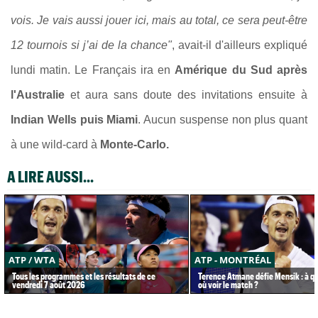
vois. Je vais aussi jouer ici, mais au total, ce sera peut-être
12 tournois si j’ai de la chance"
, avait-il d'ailleurs expliqué
lundi matin. Le Français ira en
Amérique du Sud après
l'Australie
et aura sans doute des invitations ensuite à
Indian Wells puis Miami
. Aucun suspense non plus quant
à une wild-card à
Monte-Carlo.
A LIRE AUSSI...
ATP / WTA
ATP - MONTRÉAL
Tous les programmes et les résultats de ce
Terence Atmane défie Mensik : à qu
vendredi 7 août 2026
où voir le match ?