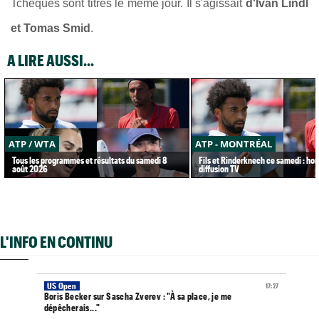
Tchèques sont titrés le même jour. Il s'agissait
d'Ivan Lindl
et Tomas Smid
.
A LIRE AUSSI...
ATP / WTA
ATP - MONTRÉAL
Tous les programmes et résultats du samedi 8
Fils et Rinderknech ce samedi : hor
août 2026
diffusion TV
L'INFO EN CONTINU
US Open
17:27
Boris Becker sur Sascha Zverev : "À sa place, je me
dépêcherais..."