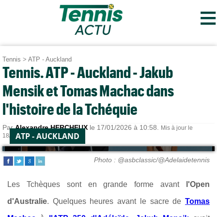
≡
Tennis
>
ATP - Auckland
Tennis. ATP - Auckland - Jakub
Mensik et Tomas Machac dans
l'histoire de la Tchéquie
Par
Alexandre HERCHEUX
le 17/01/2026 à 10:58.
Mis à jour le
ATP - AUCKLAND
18/01/2026 à 13:48.
Photo : @asbclassic/@Adelaidetennis
Les Tchèques sont en grande forme avant
l'Open
d'Australie
. Quelques heures avant le sacre de
Tomas