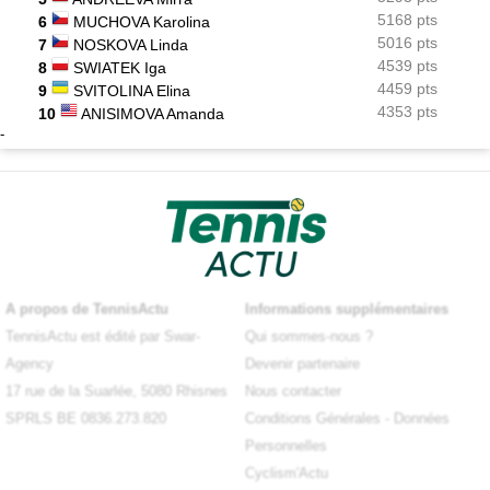
5168 pts
6
MUCHOVA Karolina
5016 pts
7
NOSKOVA Linda
4539 pts
8
SWIATEK Iga
4459 pts
9
SVITOLINA Elina
4353 pts
10
ANISIMOVA Amanda
-
A propos de TennisActu
Informations supplémentaires
TennisActu est édité par Swar-
Qui sommes-nous ?
Agency
Devenir partenaire
17 rue de la Suarlée, 5080 Rhisnes
Nous contacter
SPRLS BE 0836.273.820
Conditions Générales
-
Données
Personnelles
Cyclism'Actu