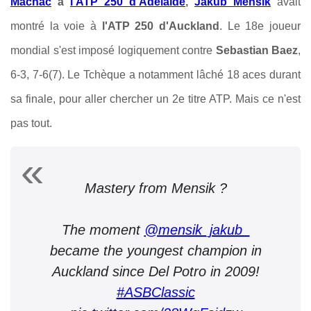
Machac
à
l'ATP 250 d'Adélaïde
,
Jakub Mensik
avait
montré la voie à
l'ATP 250 d'Auckland
. Le 18e joueur
mondial s'est imposé logiquement contre
Sebastian Baez
,
6-3, 7-6(7). Le Tchèque a notamment lâché 18 aces durant
sa finale, pour aller chercher un 2e titre ATP. Mais ce n'est
pas tout.
Mastery from Mensik ?
The moment
@mensik_jakub_
became the youngest champion in
Auckland since Del Potro in 2009!
#ASBClassic