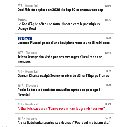
ATP - Montréal
17:00
Dani Mérida explose en 2026 : le Top 50 et un nouveau cap
Jeunes
16:36
Le Cap d'Agde offre une route directe vers le prestigieux
Orange Bowl
US Open
16:12
Lorenzo Musetti passe d'une équipière russe à une Ukrainienne
WTA - Toronto
15:48
Jelena Ostapenko visée par des messages d'insultes et de
menaces
ATP - Montréal
15:25
Duncan Chan a scalpé Zverev et rêve de défier l'Equipe France
WTA - Blessure
14:51
Paula Badosa a donné des nouvelles après son passage à
l’hôpital
ATP - Montréal
14:49
Arthur Fils savoure : "J’aime revenir sur les grands tournois"
WTA - Toronto
14:25
Aryna Sabalenka taquine ses rivales : "Pourquoi me battre si..."