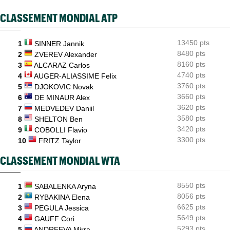
WTA - Toronto
11:33
CLASSEMENT MONDIAL ATP
Sabalenka, Swiatek, Pegula ce samedi : horaires et diffusion
TV
13450 pts
1
SINNER Jannik
Grodzisk Mazowiecki (CH)
11:19
Mathys Erhard peut aller chercher sa plus belle finale
8480 pts
2
ZVEREV Alexander
8160 pts
3
ALCARAZ Carlos
ATP - Montréal
11:02
4740 pts
4
AUGER-ALIASSIME Felix
Fils et Rinderknech ce samedi : horaires et diffusion TV
3760 pts
5
DJOKOVIC Novak
3660 pts
6
DE MINAUR Alex
3620 pts
7
MEDVEDEV Daniil
3580 pts
8
SHELTON Ben
3420 pts
9
COBOLLI Flavio
3300 pts
10
FRITZ Taylor
CLASSEMENT MONDIAL WTA
8550 pts
1
SABALENKA Aryna
8056 pts
2
RYBAKINA Elena
6625 pts
3
PEGULA Jessica
5649 pts
4
GAUFF Cori
5293 pts
5
ANDREEVA Mirra