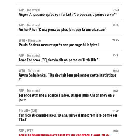
ATP - Montréal
21:33
Auger-Aliassime après son forfait : "Je pouvais à peine servir""
ATP - Montréal
21:08
Arthur Fils : "C’est presque plus lent que la terre battue"
WTA - Blessure
20:45
Paula Badosa rassure après son passage à l’hôpital
ATP - Montréal
20:18
Joao Fonseca : "Djokovic dit ça parce qu'il vieillit"
WTA - Toronto
19:52
Aryna Sabalenka : "On devrait leur présenter cette statistique
!"
ATP - Montréal
19:26
Terence Atmane a scalpé Tiafoe, Draper puis Khachanov en 9
jours
Plovdiv (CH)
19:00
Yannick Alexandrescou, 18 ans, privé d'une première demie en
Chal'
ATP / WTA
18:56
Tous les programmes et résultats du vendredi 7 août 2026