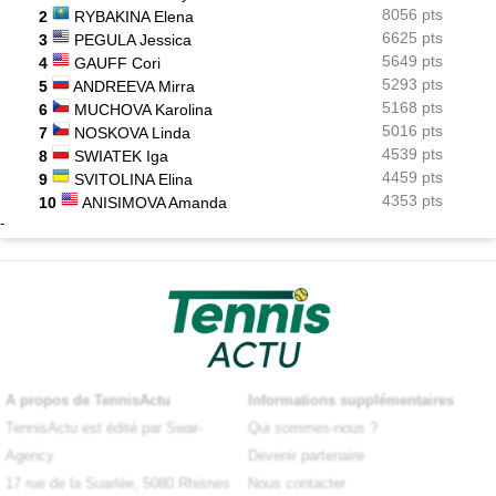
8056 pts
2
RYBAKINA Elena
6625 pts
3
PEGULA Jessica
5649 pts
4
GAUFF Cori
5293 pts
5
ANDREEVA Mirra
5168 pts
6
MUCHOVA Karolina
5016 pts
7
NOSKOVA Linda
4539 pts
8
SWIATEK Iga
4459 pts
9
SVITOLINA Elina
4353 pts
10
ANISIMOVA Amanda
-
A propos de TennisActu
Informations supplémentaires
TennisActu est édité par Swar-
Qui sommes-nous ?
Agency
Devenir partenaire
17 rue de la Suarlée, 5080 Rhisnes
Nous contacter