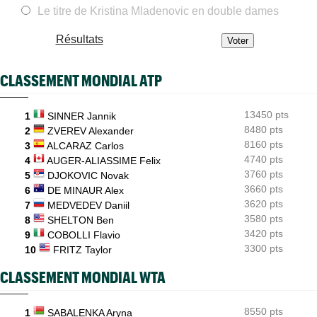
WTA - Toronto
17:26
Rybakina, Andreeva, Osaka, Gauff... horaires et diffusion TV
Le titre de Kristina Mladenovic en double dames
WTA - Toronto
17:06
Résultats
Jelena Ostapenko dénonce les messages d'insultes et de
menaces
CLASSEMENT MONDIAL ATP
ATP - Montréal
16:44
Duncan Chan scalpe Zverev et rêve de Coupe Davis contre la
France
13450 pts
1
SINNER Jannik
8480 pts
ATP - Montréal
2
ZVEREV Alexander
16:22
Daniil Medvedev après son échec : "Un véritable désastre"
8160 pts
3
ALCARAZ Carlos
4740 pts
4
AUGER-ALIASSIME Felix
3760 pts
5
DJOKOVIC Novak
3660 pts
6
DE MINAUR Alex
3620 pts
7
MEDVEDEV Daniil
3580 pts
8
SHELTON Ben
3420 pts
9
COBOLLI Flavio
3300 pts
10
FRITZ Taylor
CLASSEMENT MONDIAL WTA
8550 pts
1
SABALENKA Aryna