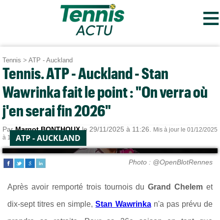
≡
Tennis
>
ATP - Auckland
Tennis. ATP - Auckland - Stan
Wawrinka fait le point : "On verra où
j'en serai fin 2026"
Par
Margot BONTHOUX
le 29/11/2025 à 11:26.
Mis à jour le 01/12/2025
ATP - AUCKLAND
à 13:02.
Photo : @OpenBlotRennes
Après avoir remporté trois tournois du
Grand Chelem
et
dix-sept titres en simple,
Stan Wawrinka
n'a pas prévu de