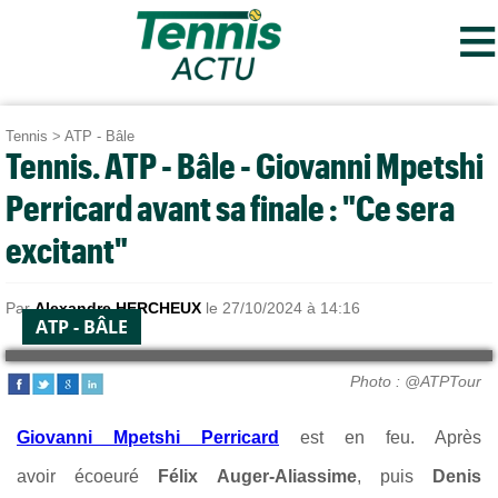
≡
Tennis
>
ATP - Bâle
Tennis. ATP - Bâle - Giovanni Mpetshi
Perricard avant sa finale : "Ce sera
excitant"
Par
Alexandre HERCHEUX
le 27/10/2024 à 14:16
ATP - BÂLE
Photo : @ATPTour
Giovanni Mpetshi Perricard
est en feu. Après
avoir écoeuré
Félix Auger-Aliassime
, puis
Denis