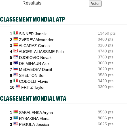
Résultats
WTA - Toronto
09/08
Osaka - Fernandez : à quelle heure et sur quelle chaîne TV ?
Next Gen ATP Finals
CLASSEMENT MONDIAL ATP
09/08
Moïse Kouame peut viser un bel exploit de précocité
13450 pts
1
SINNER Jannik
8480 pts
2
ZVEREV Alexander
8160 pts
3
ALCARAZ Carlos
4740 pts
4
AUGER-ALIASSIME Felix
3760 pts
5
DJOKOVIC Novak
3660 pts
6
DE MINAUR Alex
3620 pts
7
MEDVEDEV Daniil
3580 pts
8
SHELTON Ben
3420 pts
9
COBOLLI Flavio
3300 pts
10
FRITZ Taylor
CLASSEMENT MONDIAL WTA
8550 pts
1
SABALENKA Aryna
8056 pts
2
RYBAKINA Elena
6625 pts
3
PEGULA Jessica