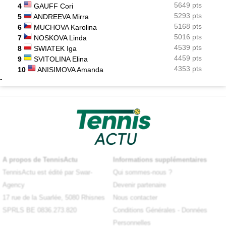
5649 pts
4
GAUFF Cori
5293 pts
5
ANDREEVA Mirra
5168 pts
6
MUCHOVA Karolina
5016 pts
7
NOSKOVA Linda
4539 pts
8
SWIATEK Iga
4459 pts
9
SVITOLINA Elina
4353 pts
10
ANISIMOVA Amanda
-
A propos de TennisActu
Informations supplémentaires
TennisActu est édité par Swar-
Qui sommes-nous ?
Agency
Devenir partenaire
17 rue de la Suarlée, 5080 Rhisnes
Nous contacter
SPRLS BE 0836.273.820
Conditions Générales
-
Données
Personnelles