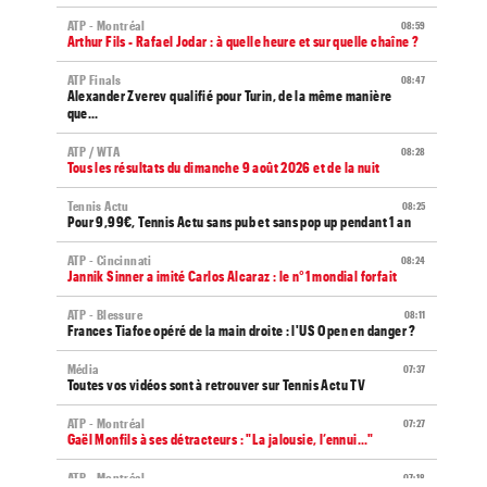
ATP - Montréal
08:59
Arthur Fils - Rafael Jodar : à quelle heure et sur quelle chaîne ?
ATP Finals
08:47
Alexander Zverev qualifié pour Turin, de la même manière
que...
ATP / WTA
08:28
Tous les résultats du dimanche 9 août 2026 et de la nuit
Tennis Actu
08:25
Pour 9,99€, Tennis Actu sans pub et sans pop up pendant 1 an
ATP - Cincinnati
08:24
Jannik Sinner a imité Carlos Alcaraz : le n°1 mondial forfait
ATP - Blessure
08:11
Frances Tiafoe opéré de la main droite : l'US Open en danger ?
Média
07:37
Toutes vos vidéos sont à retrouver sur Tennis Actu TV
ATP - Montréal
07:27
Gaël Monfils à ses détracteurs : "La jalousie, l’ennui..."
ATP - Montréal
07:18