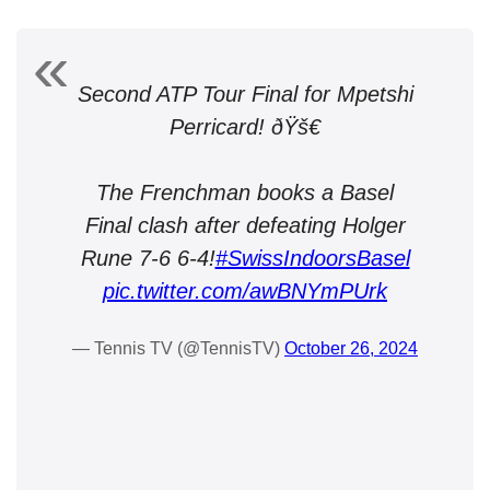
Second ATP Tour Final for Mpetshi
Perricard! ðŸš€
The Frenchman books a Basel
Final clash after defeating Holger
Rune 7-6 6-4!
#SwissIndoorsBasel
pic.twitter.com/awBNYmPUrk
— Tennis TV (@TennisTV)
October 26, 2024