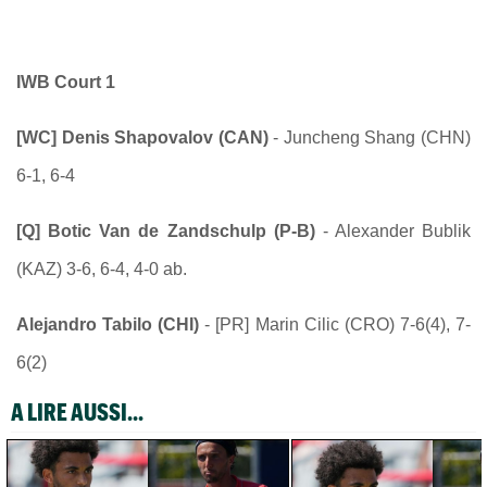
IWB Court 1
[WC] Denis Shapovalov (CAN)
- Juncheng Shang (CHN)
6-1, 6-4
[Q] Botic Van de Zandschulp (P-B)
- Alexander Bublik
(KAZ) 3-6, 6-4, 4-0 ab.
Alejandro Tabilo (CHI)
- [PR] Marin Cilic (CRO) 7-6(4), 7-
6(2)
A LIRE AUSSI...