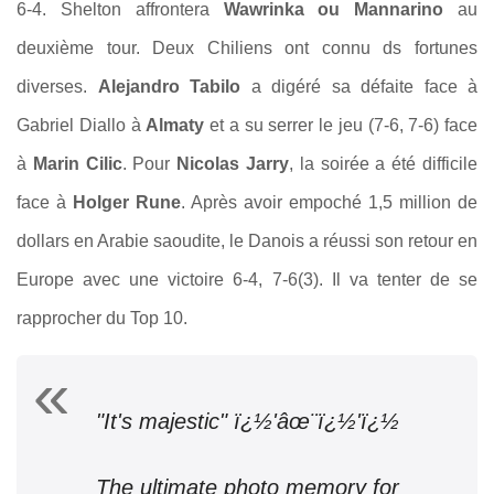
6-4. Shelton affrontera
Wawrinka ou Mannarino
au
deuxième tour. Deux Chiliens ont connu ds fortunes
diverses.
Alejandro Tabilo
a digéré sa défaite face à
Gabriel Diallo à
Almaty
et a su serrer le jeu (7-6, 7-6) face
à
Marin Cilic
. Pour
Nicolas Jarry
, la soirée a été difficile
face à
Holger Rune
. Après avoir empoché 1,5 million de
dollars en Arabie saoudite, le Danois a réussi son retour en
Europe avec une victoire 6-4, 7-6(3). Il va tenter de se
rapprocher du Top 10.
"It's majestic" ï¿½'âœ¨ï¿½'ï¿½
The ultimate photo memory for