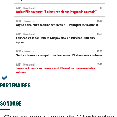
ATP - Montréal
14:49
Arthur Fils savoure : "J’aime revenir sur les grands tournois"
WTA - Toronto
14:25
Aryna Sabalenka taquine ses rivales : "Pourquoi me battre si..."
ATP - Montréal
13:58
Fonseca et Jodar imitent Shapovalov et Tsitsipas, huit ans
après
WTA - Toronto
13:38
Sept victoires de rang et... un dinosaure : l'Eala-mania continue
ATP - Montréal
13:14
Terence Atmane se tourne vers l'Ohio et un immense défi à
relever
WTA - Toronto
13:10
PARTENAIRES
Amanda Anisimova : "J'essaie de retrouver le plaisir..."
WTA - Toronto
12:43
Ex numéro 1 junior, Korneeva renaît après quinze mois galères...
SONDAGE
ATP - Toronto
12:18
Ben Shelton efface enfin une anomalie étonnante en Masters
1000