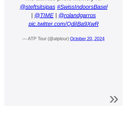
@steftsitsipas
#SwissIndoorsBasel
|
@TIME
|
@rolandgarros
pic.twitter.com/QdiIBa9XwR
— ATP Tour (@atptour)
October 20, 2024