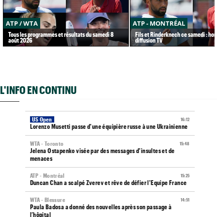
ATP / WTA
ATP - MONTRÉAL
Tous les programmes et résultats du samedi 8
Fils et Rinderknech ce samedi : hor
août 2026
diffusion TV
L'INFO EN CONTINU
US Open
16:12
Lorenzo Musetti passe d'une équipière russe à une Ukrainienne
WTA - Toronto
15:48
Jelena Ostapenko visée par des messages d'insultes et de
menaces
ATP - Montréal
15:25
Duncan Chan a scalpé Zverev et rêve de défier l'Equipe France
WTA - Blessure
14:51
Paula Badosa a donné des nouvelles après son passage à
l’hôpital