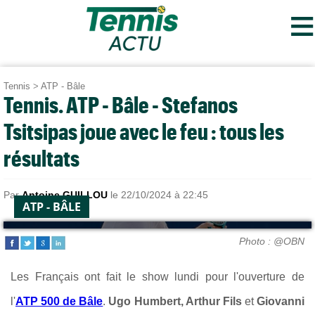
≡
Tennis
>
ATP - Bâle
Tennis. ATP - Bâle - Stefanos
Tsitsipas joue avec le feu : tous les
résultats
Par
Antoine GUILLOU
le 22/10/2024 à 22:45
ATP - BÂLE
Photo : @OBN
Les Français ont fait le show lundi pour l'ouverture de
l'
ATP 500 de Bâle
.
Ugo Humbert, Arthur Fils
et
Giovanni