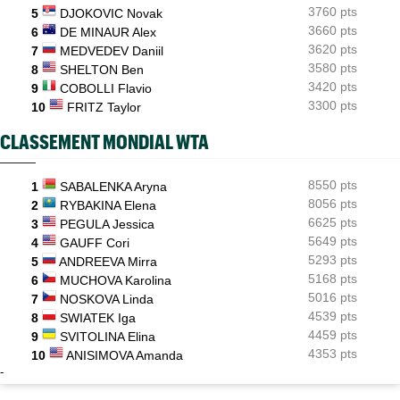
3760 pts
5
DJOKOVIC Novak
3660 pts
6
DE MINAUR Alex
3620 pts
7
MEDVEDEV Daniil
3580 pts
8
SHELTON Ben
3420 pts
9
COBOLLI Flavio
3300 pts
10
FRITZ Taylor
CLASSEMENT MONDIAL WTA
8550 pts
1
SABALENKA Aryna
8056 pts
2
RYBAKINA Elena
6625 pts
3
PEGULA Jessica
5649 pts
4
GAUFF Cori
5293 pts
5
ANDREEVA Mirra
5168 pts
6
MUCHOVA Karolina
5016 pts
7
NOSKOVA Linda
4539 pts
8
SWIATEK Iga
4459 pts
9
SVITOLINA Elina
4353 pts
10
ANISIMOVA Amanda
-