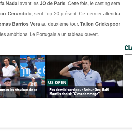
fa Nadal
avant les
JO de Paris
. Cette fois, le casting sera
sco Cerundolo
, seul Top 20 présent. Ce dernier attendra
omas Barrios Vera
au deuxième tour.
Tallon Griekspoor
i des ambitions. Le Portugais a un tableau ouvert.
CL
US OPEN
US
es et les résultats de ce
Pas de wild-card pour Arthur Gea, Gaël
Gaë
Monfils choisi: "C'est dommage"
Gea
-