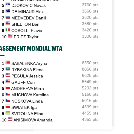
Sabalenka, Swiatek et Pegula ce jeudi : horaires et
3760 pts
5
DJOKOVIC Novak
diffusion TV
3660 pts
6
DE MINAUR Alex
3620 pts
7
MEDVEDEV Daniil
ATP - Montréal
12:20
Bourreau de Humbert, Daniel Merida aime croquer du
3580 pts
8
SHELTON Ben
Français...
3420 pts
9
COBOLLI Flavio
3300 pts
10
FRITZ Taylor
US Open
11:59
Pas de wild-card pour Arthur Gea, Gaël Monfils choisi:
ASSEMENT MONDIAL WTA
"C'est dommage"
Média
8550 pts
11:51
1
SABALENKA Aryna
Toutes vos vidéos à retrouver sur Tennis Actu TV...
8056 pts
2
RYBAKINA Elena
6625 pts
3
PEGULA Jessica
US Open
11:44
5649 pts
4
GAUFF Cori
 OPEN
JEUNES
Le calendrier ATP et WTA jusqu'à l'US Open 2026
5293 pts
5
ANDREEVA Mirra
l Monfils et Léolia Jeanjean wild-cards FFT,
Coupe Galéa : l’équipe de France U18 s
5168 pts
6
MUCHOVA Karolina
 en qualifs
championne d’Europe !
5016 pts
7
NOSKOVA Linda
4539 pts
8
SWIATEK Iga
4459 pts
9
SVITOLINA Elina
4353 pts
10
ANISIMOVA Amanda