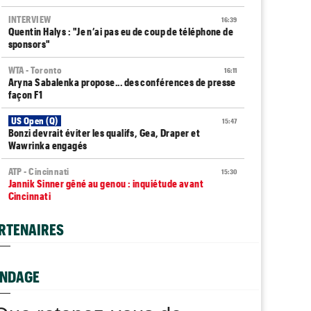
INTERVIEW
16:39
Quentin Halys : "Je n’ai pas eu de coup de téléphone de
sponsors"
WTA - Toronto
16:11
Aryna Sabalenka propose... des conférences de presse
façon F1
US Open (Q)
15:47
Bonzi devrait éviter les qualifs, Gea, Draper et
Wawrinka engagés
ATP - Cincinnati
15:30
Jannik Sinner gêné au genou : inquiétude avant
Cincinnati
WTA - Toronto
15:24
RTENAIRES
Bianca Andreescu, très déçue : "J’ai l’impression de
décevoir..."
US Open (Q)
NDAGE
14:56
Sept Françaises présentes en qualifs, Kristina
Mladenovic protégée