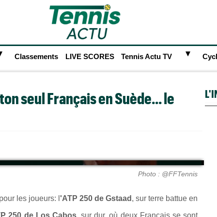
►
►
Classements
LIVE SCORES
Tennis Actu TV
Cyc
L'
ton seul Français en Suède... le
Photo : @FFTennis
our les joueurs: l
'ATP 250 de Gstaad
, sur terre battue en
TP 250 de Los Cabos
, sur dur, où deux Français se sont