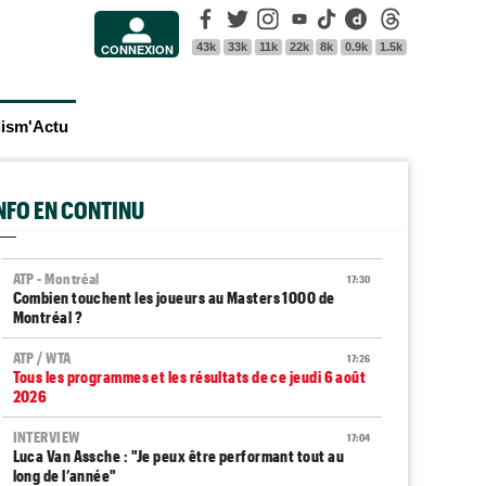
Facebook
Twitter
Instagram
Youtube
Tik Tok
Dailymotion
Threads
43k
33k
11k
22k
8k
0.9k
1.5k
CONNEXION
lism'Actu
INFO EN CONTINU
ATP - Montréal
17:30
Combien touchent les joueurs au Masters 1000 de
Montréal ?
ATP / WTA
17:26
Tous les programmes et les résultats de ce jeudi 6 août
2026
INTERVIEW
17:04
Luca Van Assche : "Je peux être performant tout au
long de l’année"