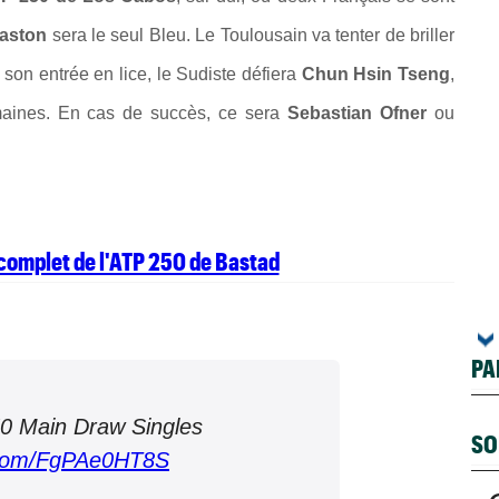
aston
sera le seul Bleu. Le Toulousain va tenter de briller
 son entrée en lice, le Sudiste défiera
Chun Hsin Tseng
,
maines. En cas de succès, ce sera
Sebastian Ofner
ou
 complet de l'ATP 250 de Bastad
PA
0 Main Draw Singles
SO
r.com/FgPAe0HT8S