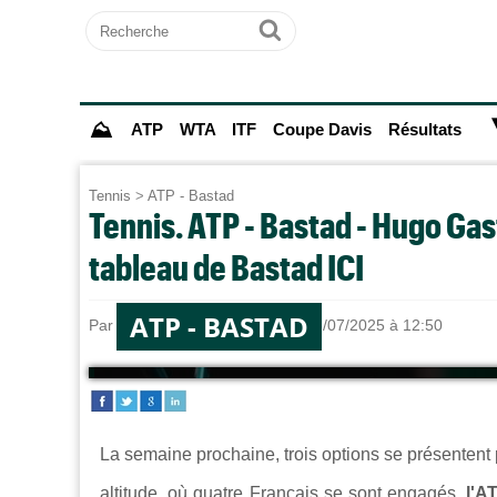
Recherche
Ok
⛰
ATP
WTA
ITF
Coupe Davis
Résultats
Tennis
>
ATP - Bastad
Tennis. ATP - Bastad - Hugo Gas
tableau de Bastad ICI
ATP - BASTAD
Par
Alexandre HERCHEUX
le 13/07/2025 à 12:50
La semaine prochaine, trois options se présentent p
altitude, où quatre Français se sont engagés,
l'A