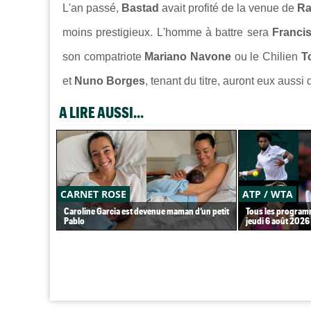
L'an passé,
Bastad
avait profité de la venue de
Ra
moins prestigieux. L'homme à battre sera
Franci
son compatriote
Mariano Navone
ou le Chilien
T
et
Nuno Borges
, tenant du titre, auront eux auss
A LIRE AUSSI...
CARNET ROSE
ATP / WTA
Caroline Garcia est devenue maman d’un petit
Tous les programm
Pablo
jeudi 6 août 2026