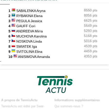
8550 pts
1
SABALENKA Aryna
8056 pts
2
RYBAKINA Elena
6625 pts
3
PEGULA Jessica
5649 pts
4
GAUFF Cori
5293 pts
5
ANDREEVA Mirra
5168 pts
6
MUCHOVA Karolina
5016 pts
7
NOSKOVA Linda
4539 pts
8
SWIATEK Iga
4459 pts
9
SVITOLINA Elina
4353 pts
10
ANISIMOVA Amanda
-
A propos de TennisActu
Informations supplémentaires
TennisActu est édité par Swar-
Qui sommes-nous ?