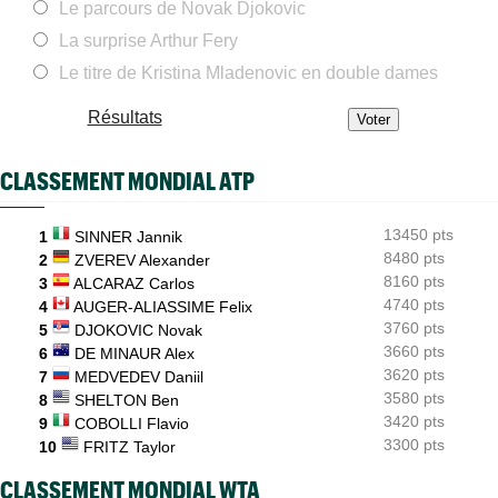
Le parcours de Novak Djokovic
Alexander Zverev s'est raté : "Le pire match de ma saison"
La surprise Arthur Fery
ATP - Blessure
08/08
Frances Tiafoe opéré de la main droite après son abandon
Le titre de Kristina Mladenovic en double dames
Carnet Rose
08/08
Résultats
Caroline Garcia est devenue la maman d’un petit Pablo...
ATP - Cincinnati
08/08
CLASSEMENT MONDIAL ATP
Comme Carlos Alcaraz, Holger Rune n'ira pas à Cincinnati
ATP - Montréal
08/08
13450 pts
Daniil Medvedev après son échec : "Il n’y a pas d’explication"
1
SINNER Jannik
8480 pts
2
ZVEREV Alexander
US Open
08/08
8160 pts
3
ALCARAZ Carlos
Elsa Jacquemot va éviter les périlleuses qualifications à New
4740 pts
4
AUGER-ALIASSIME Felix
York
3760 pts
5
DJOKOVIC Novak
3660 pts
6
DE MINAUR Alex
3620 pts
7
MEDVEDEV Daniil
3580 pts
8
SHELTON Ben
3420 pts
9
COBOLLI Flavio
3300 pts
10
FRITZ Taylor
CLASSEMENT MONDIAL WTA