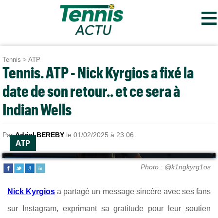
≡
Tennis
>
ATP
Tennis. ATP - Nick Kyrgios a fixé la
date de son retour.. et ce sera à
Indian Wells
Par
Adriel BEREBY
le 01/02/2025 à 23:06
ATP
Photo : @k1ngkyrg1os
Nick Kyrgios
a partagé un message sincère avec ses fans
sur Instagram, exprimant sa gratitude pour leur soutien