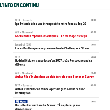
L'INFO EN CONTINU
WTA - Toronto
10:09
Iga Swiatek brise une étrange série noire face au Top 20
ATP - Montréal
09:59
Gaël Monfils répond aux critiques : "Le message est reçu"
Istanbul (CH)
09:53
Lucas Poullain joue sa première finale Challenger à 30 ans
WTA
09:35
Haddad Maia en pause jusqu'en 2027, João Fonseca prend sa
défense
ATP - Montréal
09:16
Arthur Fils s'invite dans un club de trois avec Sinner et Zverev
WTA - Toronto
08:59
Arthur Rinderknech tombe après un gros combat et une
interruption
US Open
08:52
Boris Becker sur Sascha Zverev : "À sa place, je me
dépêcherais"