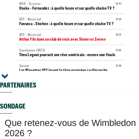
WTA - Toronto
12:42
Osaka - Fernandez : à quelle heure et sur quelle chaîne TV ?
ATP - Montréal
12:25
Fonseca - Shelton : à quelle heure et sur quelle chaîne TV ?
ATP - Montréal
12:14
Arthur Fils dans un club de trois avec Sinner et Zverev
Southaven (M25)
11:56
Timo Legout poursuit son rêve américain : encore une finale
Jeunes
11:38
Les Bleuettes U12 jouent le titre européen ce dimanche
ATP / WTA
11:15
PARTENAIRES
Tous les programmes et résultats du dimanche 9 août 2026
Média
09:44
Toutes vos vidéos à retrouver sur Tennis Actu TV
SONDAGE
WTA
09:35
Haddad Maia en pause jusqu'en 2027, João Fonseca prend sa
Que retenez-vous de Wimbledon
défense
2026 ?
WTA - Toronto
08:59
Arthur Rinderknech tombe après un gros combat et une