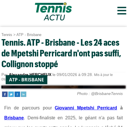
≡
Tennis
>
ATP - Brisbane
Tennis. ATP - Brisbane - Les 24 aces
de Mpetshi Perricard n'ont pas suffi,
Collignon stoppé
Par
Alexandre HERCHEUX
le 09/01/2026 à 09:28.
Mis à jour le
ATP - BRISBANE
09/01/2026 à 12:29.
Photo : @BrisbaneTennis
Fin de parcours pour
Giovanni Mpetshi Perricard
à
Brisbane
. Demi-finaliste en 2025, le géant n'a pas fait