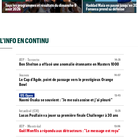
Tous les programmes et résultats du dimanche 9
Haddad Maia en pause jusqu'en 20
août 2026
Fonseca prend sa défense
L'INFO EN CONTINU
ATP - Toronto
14:35
Ben Shelton a effacé une anomalie étonnante en Masters 1000
Jeunes
14:07
Le Cap d'Agde, point de passage vers le prestigieux Orange
Bowl
US Open
13:45
Naomi Osaka se souvient : "Je me suis assise et j'ai pleuré"
Istanbul (CH)
13:25
Lucas Poullain va jouer sa première finale Challenger à 30 ans
ATP - Montréal
13:06
Gaël Monfils a répondu aux détracteurs : "Le message est reçu"