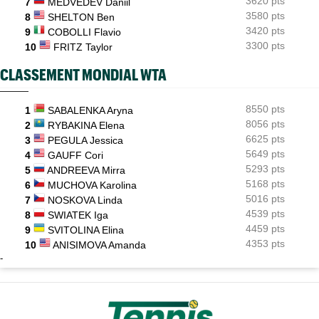
3620 pts
7
MEDVEDEV Daniil
3580 pts
8
SHELTON Ben
3420 pts
9
COBOLLI Flavio
3300 pts
10
FRITZ Taylor
CLASSEMENT MONDIAL WTA
8550 pts
1
SABALENKA Aryna
8056 pts
2
RYBAKINA Elena
6625 pts
3
PEGULA Jessica
5649 pts
4
GAUFF Cori
5293 pts
5
ANDREEVA Mirra
5168 pts
6
MUCHOVA Karolina
5016 pts
7
NOSKOVA Linda
4539 pts
8
SWIATEK Iga
4459 pts
9
SVITOLINA Elina
4353 pts
10
ANISIMOVA Amanda
-