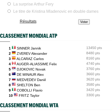
idée...
La surprise Arthur Fery
Le titre de Kristina Mladenovic en double dames
ATP - Montréal
08/08
Arthur Fils et Rinderknech ce samedi... horaires et diffusion TV
Résultats
ATP - Montréal
08/08
Dani Mérida explose en 2026 : le Top 50 et un nouveau cap
CLASSEMENT MONDIAL ATP
Jeunes
08/08
Le Cap d'Agde offre une route directe vers le prestigieux
Orange Bowl
13450 pts
1
SINNER Jannik
8480 pts
US Open
2
ZVEREV Alexander
08/08
Lorenzo Musetti passe d'une équipière russe à une Ukrainienne
8160 pts
3
ALCARAZ Carlos
4740 pts
4
AUGER-ALIASSIME Felix
3760 pts
5
DJOKOVIC Novak
3660 pts
6
DE MINAUR Alex
3620 pts
7
MEDVEDEV Daniil
3580 pts
8
SHELTON Ben
3420 pts
9
COBOLLI Flavio
3300 pts
10
FRITZ Taylor
CLASSEMENT MONDIAL WTA