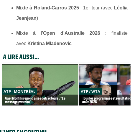
Mixte à Roland-Garros 2025
: 1er tour (avec
Léolia
Jeanjean
)
Mixte à l'Open d'Australie 2026
: finaliste
avec
Kristina Mladenovic
A LIRE AUSSI...
ATP - MONTRÉAL
ATP / WTA
Gaël Monfils répond à ses détracteurs : "Le
Tous les programmes et résultats d
message est reçu"
août 2026
L'INFO EN CONTINU