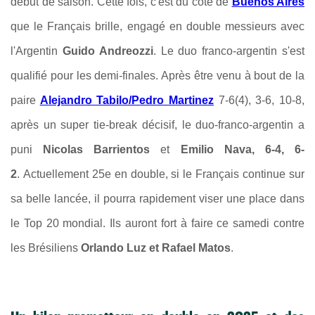
début de saison. Cette fois, c'est du côté de
Buenos Aires
que le Français brille, engagé en double messieurs avec
l'Argentin
Guido Andreozzi
. Le duo franco-argentin s'est
qualifié pour les demi-finales. Après être venu à bout de la
paire
Alejandro Tabilo/Pedro Martinez
7-6(4), 3-6, 10-8,
après un super tie-break décisif, le duo-franco-argentin a
puni
Nicolas Barrientos
et
Emilio Nava, 6-4, 6-
2
. Actuellement 25e en double, si le Français continue sur
sa belle lancée, il pourra rapidement viser une place dans
le Top 20 mondial. Ils auront fort à faire ce samedi contre
les Brésiliens
Orlando Luz et Rafael Matos
.