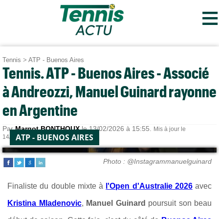
≡
Tennis
>
ATP - Buenos Aires
Tennis. ATP - Buenos Aires - Associé
à Andreozzi, Manuel Guinard rayonne
en Argentine
Par
Margot BONTHOUX
le 13/02/2026 à 15:55.
Mis à jour le
ATP - BUENOS AIRES
14/02/2026 à 10:29.
Photo : @Instagrammanuelguinard
Finaliste du double mixte à
l'Open d'Australie 2026
avec
Kristina Mladenovic
,
Manuel Guinard
poursuit son beau