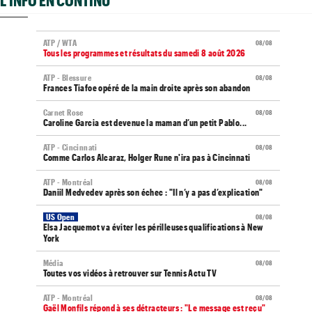
ATP / WTA
08/08
Tous les programmes et résultats du samedi 8 août 2026
ATP - Blessure
08/08
Frances Tiafoe opéré de la main droite après son abandon
Carnet Rose
08/08
Caroline Garcia est devenue la maman d’un petit Pablo...
ATP - Cincinnati
08/08
Comme Carlos Alcaraz, Holger Rune n'ira pas à Cincinnati
ATP - Montréal
08/08
Daniil Medvedev après son échec : "Il n’y a pas d’explication"
US Open
08/08
Elsa Jacquemot va éviter les périlleuses qualifications à New
York
Média
08/08
Toutes vos vidéos à retrouver sur Tennis Actu TV
ATP - Montréal
08/08
Gaël Monfils répond à ses détracteurs : "Le message est reçu"