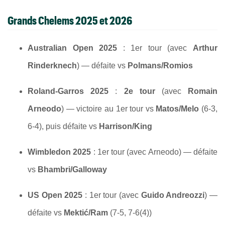
Grands Chelems 2025 et 2026
Australian Open 2025
: 1er tour (avec
Arthur
Rinderknech
) — défaite vs
Polmans/Romios
Roland-Garros 2025
:
2e tour
(avec
Romain
Arneodo
) — victoire au 1er tour vs
Matos/Melo
(6-3,
6-4), puis défaite vs
Harrison/King
Wimbledon 2025
: 1er tour (avec Arneodo) — défaite
vs
Bhambri/Galloway
US Open 2025
: 1er tour (avec
Guido Andreozzi
) —
défaite vs
Mektić/Ram
(7-5, 7-6(4))