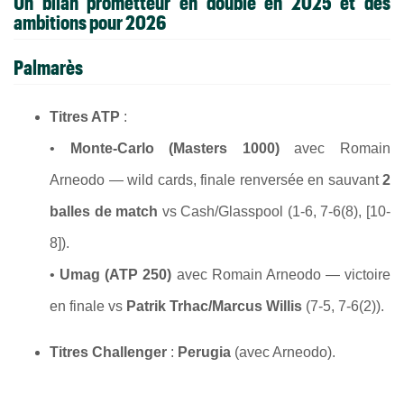
Un bilan prometteur en double en 2025 et des
ambitions pour 2026
Palmarès
Titres ATP
:
•
Monte-Carlo (Masters 1000)
avec Romain
Arneodo — wild cards, finale renversée en sauvant
2
balles de match
vs Cash/Glasspool (1-6, 7-6(8), [10-
8]).
•
Umag (ATP 250)
avec Romain Arneodo — victoire
en finale vs
Patrik Trhac/Marcus Willis
(7-5, 7-6(2)).
Titres Challenger
:
Perugia
(avec Arneodo).