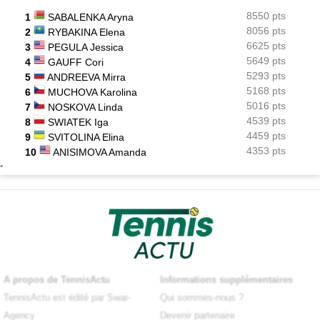
8550 pts
1
SABALENKA Aryna
8056 pts
2
RYBAKINA Elena
6625 pts
3
PEGULA Jessica
5649 pts
4
GAUFF Cori
5293 pts
5
ANDREEVA Mirra
5168 pts
6
MUCHOVA Karolina
5016 pts
7
NOSKOVA Linda
4539 pts
8
SWIATEK Iga
4459 pts
9
SVITOLINA Elina
4353 pts
10
ANISIMOVA Amanda
-
A propos de TennisActu
Informations supplémentaires
TennisActu est édité par Swar-
Qui sommes-nous ?
Agency
Devenir partenaire