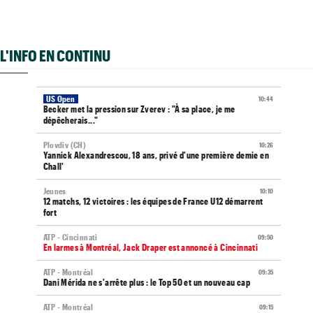
L'INFO EN CONTINU
US Open
10:44
Becker met la pression sur Zverev : "À sa place, je me
dépêcherais..."
Plovdiv (CH)
10:26
Yannick Alexandrescou, 18 ans, privé d'une première demie en
Chall'
Jeunes
10:10
12 matchs, 12 victoires : les équipes de France U12 démarrent
fort
ATP - Cincinnati
09:50
En larmes à Montréal, Jack Draper est annoncé à Cincinnati
ATP - Montréal
09:35
Dani Mérida ne s'arrête plus : le Top 50 et un nouveau cap
ATP - Montréal
09:15