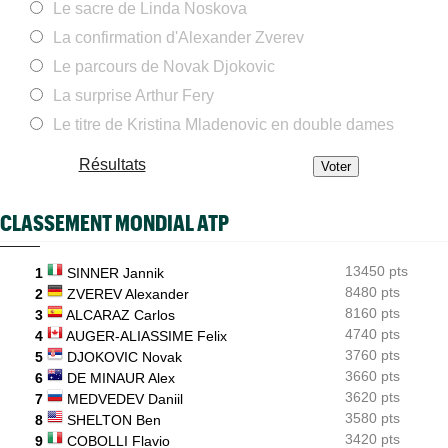
Joao Fonseca taquine Djokovic : "Il dit ça parce qu'il vieillit"
Le sacre de Linda Noskova
La confirmation d'Alexander Zverev
US Open
07:35
Arthur Gea sur la wild-card attribuée à Gaël Monfils : "C'est
Le parcours de Novak Djokovic
dommage"
La surprise Arthur Fery
ATP Finals
07:11
Alexander Zverev, deuxième joueur qualifié pour Turin...
Le titre de Kristina Mladenovic en double dames
Next Gen ATP Finals
07:00
Résultats
Moïse Kouame, 17 ans, peut faire mieux que Sinner et Alcaraz
ATP - Montréal
07/08
CLASSEMENT MONDIAL ATP
Dernier Top 10 en lice, Ben Shelton assume son statut
WTA - Toronto
07/08
13450 pts
Fernandez surprend Andreeva, Rybakina en contrôle
1
SINNER Jannik
8480 pts
2
ZVEREV Alexander
ATP - Montréal
07/08
8160 pts
3
ALCARAZ Carlos
Auger-Aliassime après son forfait : "Je pouvais à peine servir""
4740 pts
4
AUGER-ALIASSIME Felix
3760 pts
5
DJOKOVIC Novak
3660 pts
6
DE MINAUR Alex
3620 pts
7
MEDVEDEV Daniil
3580 pts
8
SHELTON Ben
3420 pts
9
COBOLLI Flavio