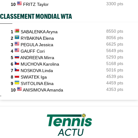
3300 pts
10
FRITZ Taylor
CLASSEMENT MONDIAL WTA
8550 pts
1
SABALENKA Aryna
8056 pts
2
RYBAKINA Elena
6625 pts
3
PEGULA Jessica
5649 pts
4
GAUFF Cori
5293 pts
5
ANDREEVA Mirra
5168 pts
6
MUCHOVA Karolina
5016 pts
7
NOSKOVA Linda
4539 pts
8
SWIATEK Iga
4459 pts
9
SVITOLINA Elina
4353 pts
10
ANISIMOVA Amanda
-