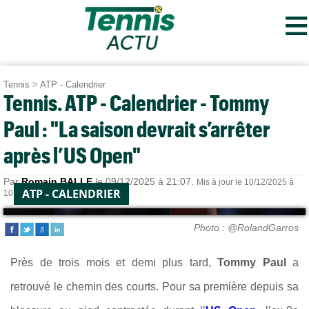
≡
Tennis
>
ATP - Calendrier
Tennis. ATP - Calendrier - Tommy
Paul : "La saison devrait s’arrêter
après l’US Open"
Par
Romain BALLE
le 09/12/2025 à 21:07.
Mis à jour le 10/12/2025 à
ATP - CALENDRIER
10:16.
Photo : @RolandGarros
Près de trois mois et demi plus tard,
Tommy Paul
a
retrouvé le chemin des courts. Pour sa première depuis sa