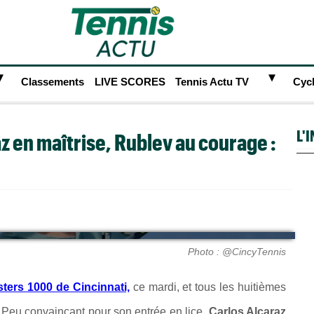
►
►
Classements
LIVE SCORES
Tennis Actu TV
Cyc
L'
az en maîtrise, Rublev au courage :
Photo : @CincyTennis
ters 1000 de Cincinnati,
ce mardi, et tous les huitièmes
e. Peu convaincant pour son entrée en lice,
Carlos Alcaraz