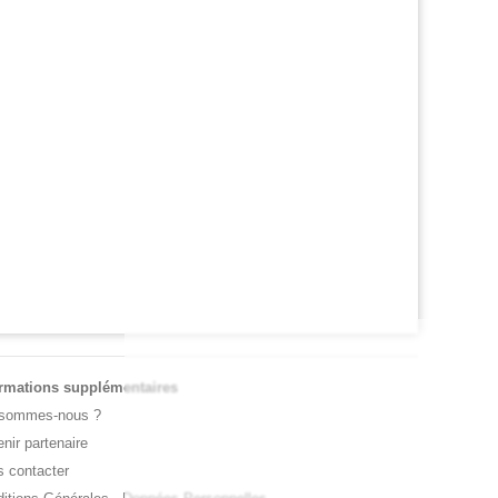
P - CINCINNATI
CARNET ROSE
me Carlos Alcaraz, Holger Rune a
Caroline Garcia est désormais maman 
oncé à Cincinnati
petit Pablo
ormations supplémentaires
 sommes-nous ?
nir partenaire
 contacter