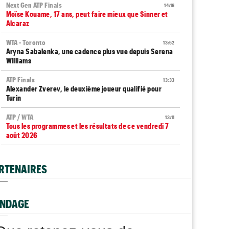
Next Gen ATP Finals
14:16
Moïse Kouame, 17 ans, peut faire mieux que Sinner et
Alcaraz
WTA - Toronto
13:52
Aryna Sabalenka, une cadence plus vue depuis Serena
Williams
ATP Finals
13:33
Alexander Zverev, le deuxième joueur qualifié pour
Turin
ATP / WTA
13:11
Tous les programmes et les résultats de ce vendredi 7
août 2026
WTA - Toronto
12:45
Rybakina ne peut plus être reine, Sabalenka reste n°1
RTENAIRES
mondiale
WTA - Toronto
12:22
Rybakina, Andreeva, Osaka, Gauff : horaires et
NDAGE
diffusion TV
ATP - Montréal
12:04