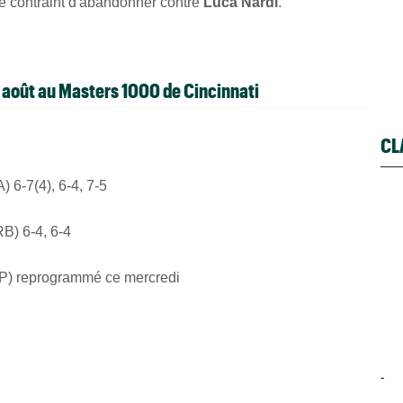
té contraint d'abandonner contre
Luca Nardi
.
2 août au Masters 1000 de Cincinnati
CL
 6-7(4), 6-4, 7-5
B) 6-4, 6-4
SP) reprogrammé ce mercredi
-