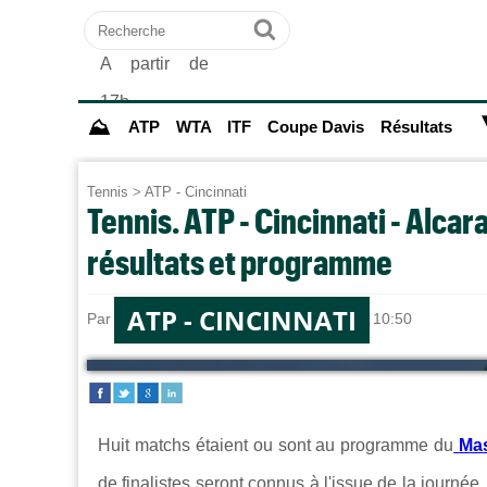
Recherche
Ok
A partir de
17h
⛰
ATP
WTA
ITF
Coupe Davis
Résultats
Tennis
>
ATP - Cincinnati
Tennis. ATP - Cincinnati - Alcar
résultats et programme
ATP - CINCINNATI
Par
Sebastien CLAUDE
le 13/08/2025 à 10:50
Huit matchs étaient ou sont au programme du
Mas
de finalistes seront connus à l'issue de la journé