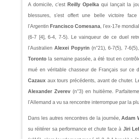
A domicile, c'est
Reilly Opelka
qui lançait la jo
blessures, s'est offert une belle victoire fa
l'Argentin
Francisco Comesana
, l'ex-17e mondia
(6-7 [4], 6-4, 7-5). Le vainqueur de ce duel re
l'Australien
Alexei Popyrin
(n°21), 6-7(5), 7-6(5
Toronto
la semaine passée, a été tout en contrô
mué en véritable chasseur de Français sur ce 
Cazaux
aux tours précédents, avant de chuter. L
Alexander Zverev
(n°3) en huitième. Parfaitem
l'Allemand a vu sa rencontre interrompue par la plui
Dans les autres rencontres de la journée,
Adam W
su réitérer sa performance et chute face à
Jiri L