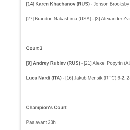
[14]
Karen
Khachanov (RUS)
-
Jenson
Brooksby 
[27]
Brandon
Nakashima (USA) - [3]
Alexander
Zve
Court 3
[9]
Andrey
Rublev (RUS)
-
[21]
Alexei
Popyrin (AU
Luca Nardi (ITA)
-
[16]
Jakub
Mensik (RTC) 6-2, 2
Champion's Court
Pas avant 23h