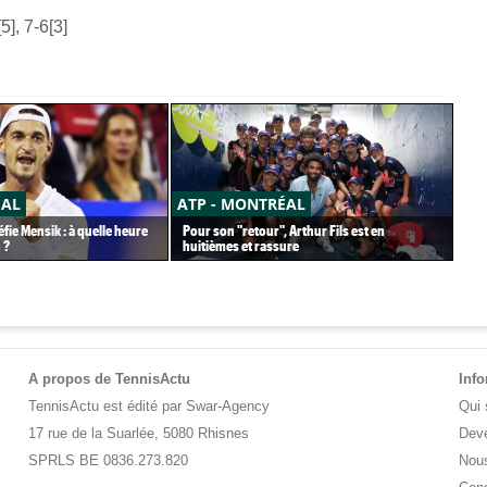
5], 7-6[3]
ÉAL
ATP - MONTRÉAL
AT
fie Mensik : à quelle heure
Pour son "retour", Arthur Fils est en
Com
 ?
huitièmes et rassure
ren
A propos de TennisActu
Inf
TennisActu est édité par Swar-Agency
Qui
17 rue de la Suarlée, 5080 Rhisnes
Deve
SPRLS BE 0836.273.820
Nous