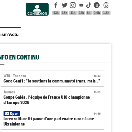
Facebook
Twitter
Instagram
Youtube
Tik Tok
Dailymotion
Threads
43k
33k
11k
22k
8k
0.9k
1.5k
CONNEXION
lism'Actu
INFO EN CONTINU
WTA - Toronto
15:33
Coco Gauff : "Je soutiens la communauté trans, mais..."
Jeunes
15:05
Coupe Galéa : l’équipe de France U18 championne
d’Europe 2026
US Open
14:40
Lorenzo Musetti passe d'une partenaire russe à une
Ukrainienne