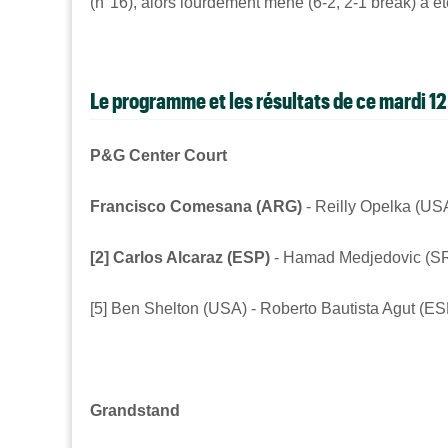
(n°16), alors lourdement mené (6-2, 2-1 break) a é
Le programme et les résultats de ce mardi 1
P&G Center Court
Francisco
Comesana (ARG)
-
Reilly Opelka (USA)
[2] Carlos Alcaraz (ESP)
-
Hamad
Medjedovic (SR
[5] Ben Shelton (USA) -
Roberto
Bautista Agut (E
Grandstand