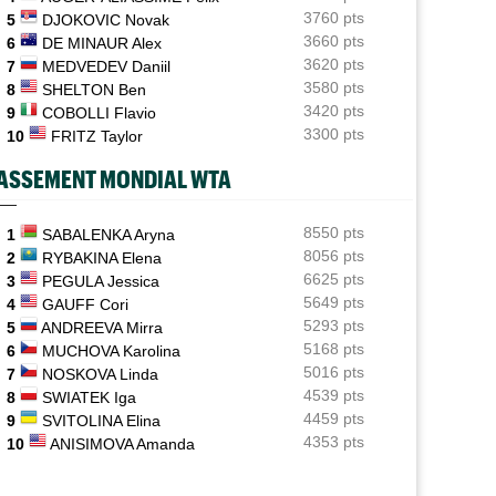
demie en Chal'
3760 pts
5
DJOKOVIC Novak
3660 pts
6
DE MINAUR Alex
ATP - Montréal
10:11
3620 pts
7
MEDVEDEV Daniil
Pour son "retour", Arthur Fils est en huitièmes et
rassure
3580 pts
8
SHELTON Ben
3420 pts
9
COBOLLI Flavio
ATP - Montréal
09:35
3300 pts
10
FRITZ Taylor
Une semaine après Washington, Rafa Jodar dompte
encore Musetti
ASSEMENT MONDIAL WTA
ATP / WTA
09:20
Tous les résultats de ce jeudi 6 août 2026 et de la nuit
8550 pts
1
SABALENKA Aryna
8056 pts
2
RYBAKINA Elena
ATP - Montréal
09:00
6625 pts
3
PEGULA Jessica
Rinderknech profite de l'abandon de Tiafoe et file en
5649 pts
4
GAUFF Cori
huitièmes
5293 pts
5
ANDREEVA Mirra
5168 pts
6
MUCHOVA Karolina
5016 pts
7
NOSKOVA Linda
4539 pts
8
SWIATEK Iga
4459 pts
9
SVITOLINA Elina
4353 pts
10
ANISIMOVA Amanda