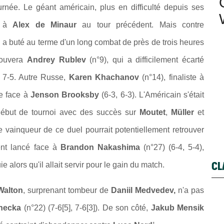
urnée. Le géant américain, plus en difficulté depuis ses
ce à
Alex de Minaur
au tour précédent. Mais contre
l a buté au terme d'un long combat de près de trois heures
trouvera
Andrey Rublev
(n°9), qui a difficilement écarté
), 7-5. Autre Russe,
Karen Khachanov
(n°14), finaliste à
le face à
Jenson Brooksby
(6-3, 6-3). L'Américain s'était
début de tournoi avec des succès sur
Moutet
,
Müller
et
e vainqueur de ce duel pourrait potentiellement retrouver
ent lancé face à
Brandon Nakashima
(n°27) (6-4, 5-4),
CL
e alors qu'il allait servir pour le gain du match.
alton
, surprenant tombeur de
Daniil Medvedev,
n'a pas
ehecka
(n°22) (7-6[5], 7-6[3]). De son côté,
Jakub Mensik