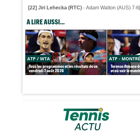
[22]
Jiri
Lehecka (RTC)
-
Adam
Walton (AUS)
7-6[
A LIRE AUSSI...
ATP / WTA
ATP - MONTR
Tous les programmes et les résultats de ce
Terence Atmane dé
vendredi 7 août 2026
et où voir le match