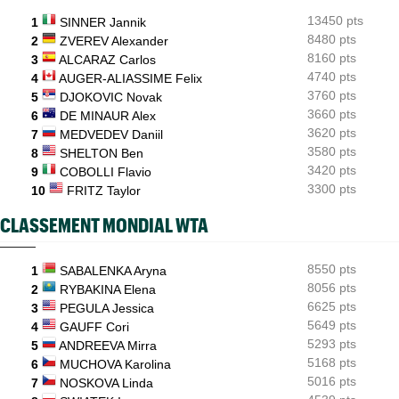
13450 pts
1
SINNER Jannik
Next Gen ATP Finals
05/08
Moïse Kouame peut faire mieux que Sinner et Alcaraz
8480 pts
2
ZVEREV Alexander
8160 pts
3
ALCARAZ Carlos
US Open
05/08
4740 pts
4
AUGER-ALIASSIME Felix
Le calendrier ATP et WTA jusqu'à l'US Open 2026
3760 pts
5
DJOKOVIC Novak
3660 pts
6
DE MINAUR Alex
3620 pts
7
MEDVEDEV Daniil
3580 pts
8
SHELTON Ben
3420 pts
9
COBOLLI Flavio
3300 pts
10
FRITZ Taylor
CLASSEMENT MONDIAL WTA
8550 pts
1
SABALENKA Aryna
8056 pts
2
RYBAKINA Elena
6625 pts
3
PEGULA Jessica
5649 pts
4
GAUFF Cori
5293 pts
5
ANDREEVA Mirra
5168 pts
6
MUCHOVA Karolina
5016 pts
7
NOSKOVA Linda