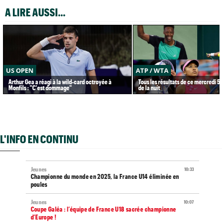
A LIRE AUSSI...
US OPEN
ATP / WTA
Arthur Gea a réagi à la wild-card octroyée à
Tous les résultats de ce mercredi 5
Monfils : "C'est dommage"
de la nuit
L'INFO EN CONTINU
Jeunes
10:33
Championne du monde en 2025, la France U14 éliminée en
poules
Jeunes
10:07
Coupe Galéa : l’équipe de France U18 sacrée championne
d’Europe !