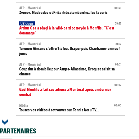
ATP - Montréal
09:59
Zverev, Medvedev et Fritz : hécatombe chez les favoris
US Open
09:37
Arthur Gea a réagi à la wild-card octroyée à Monfils : "C'est
dommage"
ATP - Montréal
09:32
Terence Atmane s'offre Tiafoe, Draper puis Khachanov en neuf
jours
ATP - Montréal
09:21
Coup dur à domicile pour Auger-Aliassime, Droguet saisit sa
chance
ATP - Montréal
09:02
Gaël Monfils a fait ses adieux à Montréal après un dernier
combat
Média
09:00
Toutes vos vidéos à retrouver sur Tennis Actu TV...
WTA - Toronto
08:45
Iga Swiatek change son jeu : "Je fais trop de choses trop vite..."
PARTENAIRES
ATP / WTA
08:36