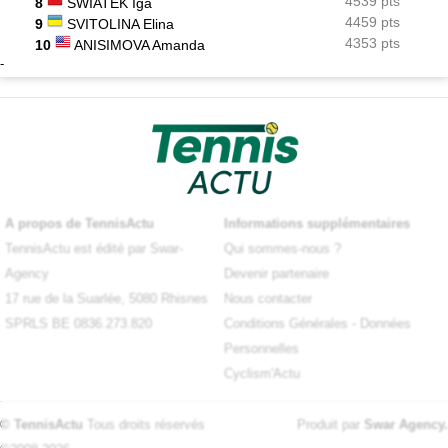
4539 pts
8
SWIATEK Iga
4459 pts
9
SVITOLINA Elina
4353 pts
10
ANISIMOVA Amanda
-
A propos de TennisActu
Informations supplémentaires
TennisActu est édité par Swar-
Qui sommes-nous ?
Agency
Devenir partenaire
17 rue de la Suarlée, 5080 Rhisnes
Nous contacter
SPRLS BE 0836.273.820
Conditions Générales
-
Données
Personnelles
Cyclism'Actu
© TennisActu
Tous droits réservés
Produit par
Swar Agency
.