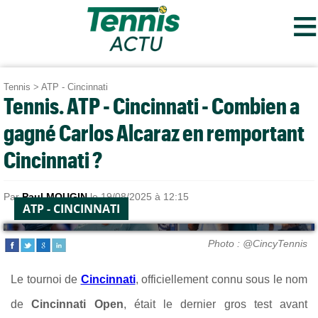
≡
Tennis
>
ATP - Cincinnati
Tennis. ATP - Cincinnati - Combien a
gagné Carlos Alcaraz en remportant
Cincinnati ?
Par
Paul MOUGIN
le 19/08/2025 à 12:15
ATP - CINCINNATI
Photo : @CincyTennis
Le tournoi de
Cincinnati
, officiellement connu sous le nom
de
Cincinnati Open
, était le
dernier gros test avant