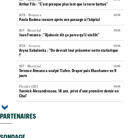
Arthur Fils : "C’est presque plus lent que la terre battue"
WTA - Blessure
07/08
Paula Badosa rassure après son passage à l’hôpital
ATP - Montréal
07/08
Joao Fonseca : "Djokovic dit ça parce qu'il vieillit"
WTA - Toronto
07/08
Aryna Sabalenka : "On devrait leur présenter cette statistique
!"
ATP - Montréal
07/08
Terence Atmane a scalpé Tiafoe, Draper puis Khachanov en 9
jours
Plovdiv (CH)
07/08
Yannick Alexandrescou, 18 ans, privé d'une première demie en
Chal'
ATP / WTA
07/08
Tous les programmes et résultats du vendredi 7 août 2026
PARTENAIRES
Grodzisk Mazowiecki (CH)
07/08
Mathys Erhard enchaîne et file en demi-finales
SONDAGE
ATP - Montréal
07/08