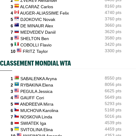
2
ZVEREV Alexander
8160 pts
3
ALCARAZ Carlos
4740 pts
4
AUGER-ALIASSIME Felix
3760 pts
5
DJOKOVIC Novak
3660 pts
6
DE MINAUR Alex
3620 pts
7
MEDVEDEV Daniil
3580 pts
8
SHELTON Ben
3420 pts
9
COBOLLI Flavio
3300 pts
10
FRITZ Taylor
CLASSEMENT MONDIAL WTA
8550 pts
1
SABALENKA Aryna
8056 pts
2
RYBAKINA Elena
6625 pts
3
PEGULA Jessica
5649 pts
4
GAUFF Cori
5293 pts
5
ANDREEVA Mirra
5168 pts
6
MUCHOVA Karolina
5016 pts
7
NOSKOVA Linda
4539 pts
8
SWIATEK Iga
4459 pts
9
SVITOLINA Elina
4353 pts
10
ANISIMOVA Amanda