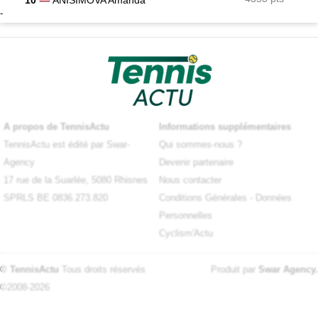
-
A propos de TennisActu
Informations supplémentaires
TennisActu est édité par Swar-
Qui sommes-nous ?
Agency
Devenir partenaire
17 rue de la Suarlée, 5080 Rhisnes
Nous contacter
SPRLS BE 0836.273.820
Conditions Générales
-
Données
Personnelles
Cyclism'Actu
© TennisActu
Tous droits réservés
Produit par
Swar Agency
.
©2008-2026