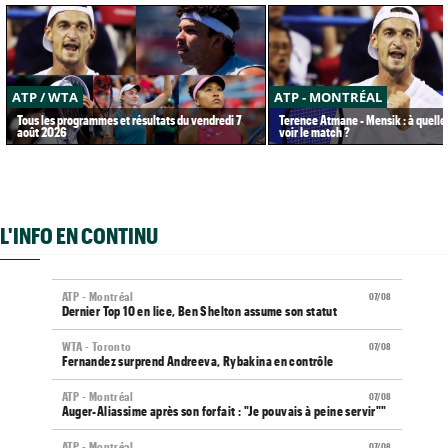
ATP / WTA
ATP - MONTRÉAL
Tous les programmes et résultats du vendredi 7
Terence Atmane - Mensik : à quelle
août 2026
voir le match ?
L'INFO EN CONTINU
ATP - Montréal
07/08
Dernier Top 10 en lice, Ben Shelton assume son statut
WTA - Toronto
07/08
Fernandez surprend Andreeva, Rybakina en contrôle
ATP - Montréal
07/08
Auger-Aliassime après son forfait : "Je pouvais à peine servir""
ATP - Montréal
07/08