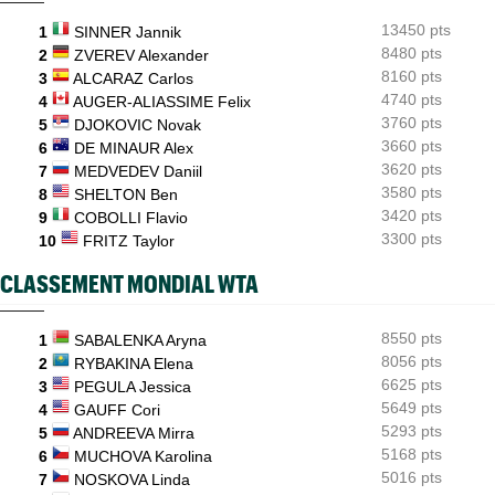
ATP - Montréal
12:20
13450 pts
Bourreau de Humbert, Daniel Merida aime croquer du
1
SINNER Jannik
Français...
8480 pts
2
ZVEREV Alexander
8160 pts
3
ALCARAZ Carlos
US Open
11:59
4740 pts
4
AUGER-ALIASSIME Felix
Pas de wild-card pour Arthur Gea, Gaël Monfils choisi: "C'est
dommage"
3760 pts
5
DJOKOVIC Novak
3660 pts
6
DE MINAUR Alex
3620 pts
7
MEDVEDEV Daniil
3580 pts
8
SHELTON Ben
3420 pts
9
COBOLLI Flavio
3300 pts
10
FRITZ Taylor
CLASSEMENT MONDIAL WTA
8550 pts
1
SABALENKA Aryna
8056 pts
2
RYBAKINA Elena
6625 pts
3
PEGULA Jessica
5649 pts
4
GAUFF Cori
5293 pts
5
ANDREEVA Mirra
5168 pts
6
MUCHOVA Karolina
5016 pts
7
NOSKOVA Linda