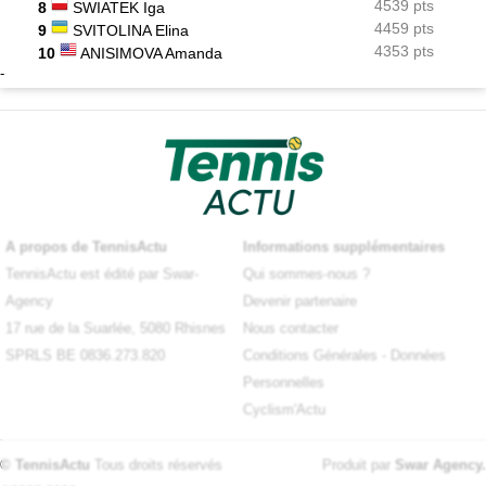
4539 pts
8
SWIATEK Iga
4459 pts
9
SVITOLINA Elina
4353 pts
10
ANISIMOVA Amanda
-
A propos de TennisActu
Informations supplémentaires
TennisActu est édité par Swar-
Qui sommes-nous ?
Agency
Devenir partenaire
17 rue de la Suarlée, 5080 Rhisnes
Nous contacter
SPRLS BE 0836.273.820
Conditions Générales
-
Données
Personnelles
Cyclism'Actu
© TennisActu
Tous droits réservés
Produit par
Swar Agency
.