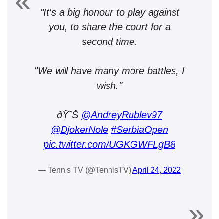
"It's a big honour to play against
you, to share the court for a
second time.
"We will have many more battles, I
wish."
ðŸ˜Š
@AndreyRublev97
@DjokerNole
#SerbiaOpen
pic.twitter.com/UGKGWFLgB8
— Tennis TV (@TennisTV)
April 24, 2022