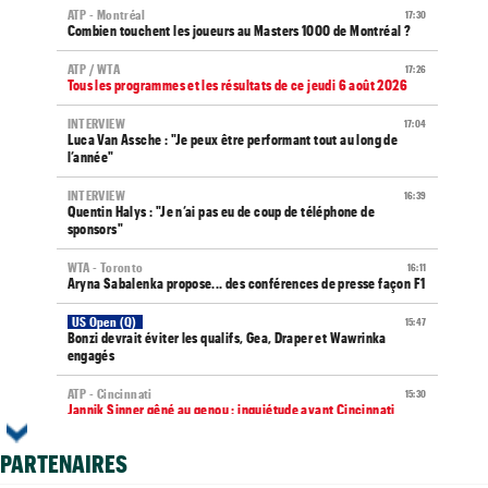
ATP - Montréal
17:30
Combien touchent les joueurs au Masters 1000 de Montréal ?
ATP / WTA
17:26
Tous les programmes et les résultats de ce jeudi 6 août 2026
INTERVIEW
17:04
Luca Van Assche : "Je peux être performant tout au long de
l’année"
INTERVIEW
16:39
Quentin Halys : "Je n’ai pas eu de coup de téléphone de
sponsors"
WTA - Toronto
16:11
Aryna Sabalenka propose... des conférences de presse façon F1
US Open (Q)
15:47
Bonzi devrait éviter les qualifs, Gea, Draper et Wawrinka
engagés
ATP - Cincinnati
15:30
Jannik Sinner gêné au genou : inquiétude avant Cincinnati
WTA - Toronto
15:24
PARTENAIRES
Bianca Andreescu, très déçue : "J’ai l’impression de décevoir..."