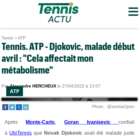
≡
Tennis
>
ATP
Tennis. ATP - Djokovic, malade début
avril : "Cela affectait mon
métabolisme"
Par
Alexandre HERCHEUX
le 27/04/2022 à 13:07
ATP
Photo : @serbiaOpen
Après
Monte-Carlo
,
Goran Ivanisevic
confiait
à
UbiTennis
que
Novak Djokovic
avait été malade juste