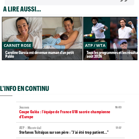
A LIRE AUSSI...
CARNET ROSE
ATP / WTA
Caroline Garcia est devenue maman d’un petit
Tous les programmes et les résultat
Pablo
août 2026
L'INFO EN CONTINU
Jeunes
18:03
Coupe Galéa : l’équipe de France U18 sacrée championne
d’Europe
ATP - Montréal
17:57
Stefanos Tsitsipas sur son père : "J’ai été trop patient..."