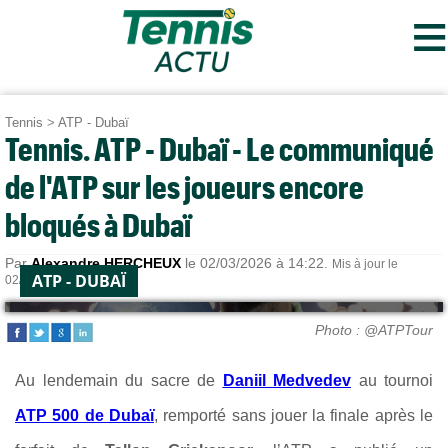
≡
Tennis
>
ATP - Dubaï
Tennis. ATP - Dubaï - Le communiqué
de l'ATP sur les joueurs encore
bloqués à Dubaï
Par
Alexandre HERCHEUX
le 02/03/2026 à 14:22.
Mis à jour le
ATP - DUBAÏ
02/03/2026 à 19:11.
Photo : @ATPTour
Au lendemain du sacre de
Daniil Medvedev
au tournoi
ATP 500 de Dubaï
, remporté sans jouer la finale après le