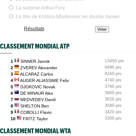
ATP - Montréal
07:05
La surprise Arthur Fery
Auger-Aliassime : "Les forfaits ? L’une des propositions..."
Le titre de Kristina Mladenovic en double dames
ATP - Montréal
05/08
Arthur Fils lâche un set mais s'en sort pour son "retour"
Résultats
Exhibition
05/08
Le Six Kings Slam sera de retour en octobre... mais avec qui ?
CLASSEMENT MONDIAL ATP
Tennis Actu
05/08
Abonnement 9,99€ et pour 1 an, Tennis Actu sans pub et sans
13450 pts
pop up !
1
SINNER Jannik
8480 pts
2
ZVEREV Alexander
ATP - Montréal
05/08
8160 pts
3
ALCARAZ Carlos
Arthur Fils : "C'est un peu mon vrai retour"
4740 pts
4
AUGER-ALIASSIME Felix
3760 pts
5
DJOKOVIC Novak
3660 pts
6
DE MINAUR Alex
3620 pts
7
MEDVEDEV Daniil
3580 pts
8
SHELTON Ben
3420 pts
9
COBOLLI Flavio
3300 pts
10
FRITZ Taylor
CLASSEMENT MONDIAL WTA