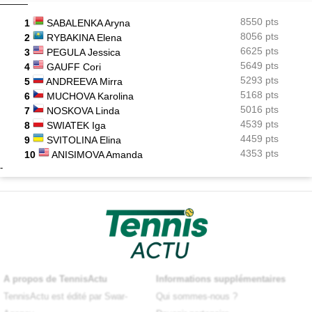
8550 pts
1
SABALENKA Aryna
8056 pts
2
RYBAKINA Elena
6625 pts
3
PEGULA Jessica
5649 pts
4
GAUFF Cori
5293 pts
5
ANDREEVA Mirra
5168 pts
6
MUCHOVA Karolina
5016 pts
7
NOSKOVA Linda
4539 pts
8
SWIATEK Iga
4459 pts
9
SVITOLINA Elina
4353 pts
10
ANISIMOVA Amanda
-
A propos de TennisActu
Informations supplémentaires
TennisActu est édité par Swar-
Qui sommes-nous ?