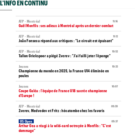
L'INFO EN CONTINU
ATP - Montréal
11:16
Gaël Monfils : ses adieux à Montréal après un dernier combat
ATP - Montréal
11:12
João Fonseca répond aux critiques : "Le circuit est épuisant"
ATP - Montréal
10:52
Tallon Griekspoor a piégé Zverev : "J’ai failli jeter l’éponge"
Jeunes
10:33
Championne du monde en 2025, la France U14 éliminée en
poules
Jeunes
10:07
Coupe Galéa : l’équipe de France U18 sacrée championne
d’Europe !
ATP - Montréal
09:59
Zverev, Medvedev et Fritz : hécatombe chez les favoris
US Open
09:37
Arthur Gea a réagi à la wild-card octroyée à Monfils : "C'est
dommage"