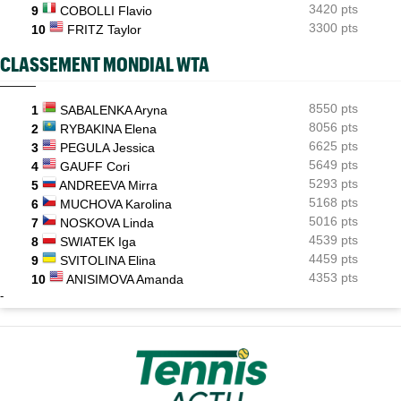
3420 pts
9
COBOLLI Flavio
3300 pts
10
FRITZ Taylor
CLASSEMENT MONDIAL WTA
8550 pts
1
SABALENKA Aryna
8056 pts
2
RYBAKINA Elena
6625 pts
3
PEGULA Jessica
5649 pts
4
GAUFF Cori
5293 pts
5
ANDREEVA Mirra
5168 pts
6
MUCHOVA Karolina
5016 pts
7
NOSKOVA Linda
4539 pts
8
SWIATEK Iga
4459 pts
9
SVITOLINA Elina
4353 pts
10
ANISIMOVA Amanda
-