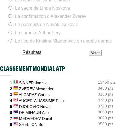
US Open
05/08
Elsa Jacquemot n’aura finalement pas à passer par les
Le sacre de Linda Noskova
qualifications
La confirmation d'Alexander Zverev
ATP - Montréal
05/08
Le parcours de Novak Djokovic
Combien gagnent les joueurs au Masters 1000 de Montréal ?
La surprise Arthur Fery
ATP - Blessure
05/08
Holger Rune espéré à Cincinnati, mais sa mère sème le doute...
Le titre de Kristina Mladenovic en double dames
US Open (Q)
05/08
Résultats
Bonzi proche du tableau, Gea, Draper et Wawrinka en qualifs
US Open (Q)
05/08
CLASSEMENT MONDIAL ATP
Sept Françaises engagées en qualifs, Kristina Mladenovic
protégée
13450 pts
1
SINNER Jannik
US Open
05/08
Emma Raducanu doit digérer un nouveau forfait, encore un
8480 pts
2
ZVEREV Alexander
coup dur
8160 pts
3
ALCARAZ Carlos
4740 pts
4
AUGER-ALIASSIME Felix
3760 pts
5
DJOKOVIC Novak
3660 pts
6
DE MINAUR Alex
3620 pts
7
MEDVEDEV Daniil
3580 pts
8
SHELTON Ben