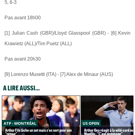
5, 6-3
Pas avant 18h00
[1]
Julian Cash (GBR)/
Lloyd Glasspool (GBR) - [6]
Kevin
Krawietz (ALL)/
Tim Puetz (ALL)
Pas avant 20h30
[9] Lorenzo Musetti (ITA) - [7] Alex de Minaur (AUS)
A LIRE AUSSI...
ATP - MONTRÉAL
US OPEN
Arthur Fils lâche un set mais s'en sort pour son
Arthur Gea réagit à la wild-card oc
"retour"
Monfils : "C'est dommage"