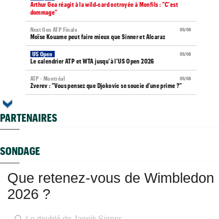
Arthur Gea réagit à la wild-card octroyée à Monfils : "C'est
dommage"
Next Gen ATP Finals
05/08
Moïse Kouame peut faire mieux que Sinner et Alcaraz
US Open
05/08
Le calendrier ATP et WTA jusqu'à l'US Open 2026
ATP - Montréal
05/08
Zverev : "Vous pensez que Djokovic se soucie d’une prime ?"
WTA - Toronto
05/08
Elena Rybakina peut détrôner Aryna Sabalenka à Toronto
PARTENAIRES
US Open
05/08
Gaël Monfils et Léolia Jeanjean wild-cards FFT, Gea en qualifs
SONDAGE
Vancouver (CH)
05/08
Après un an out, J.J. Wolf en pole pour la wild-card de l'US Open
Que retenez-vous de Wimbledon
Jeunes
05/08
Les Bleus U16 montent sur le podium au Touquet
2026 ?
Francfort (M15)
05/08
Après son titre, Pierre Delage enchaîne bien en Allemagne
Le doublé de Jannik Sinner