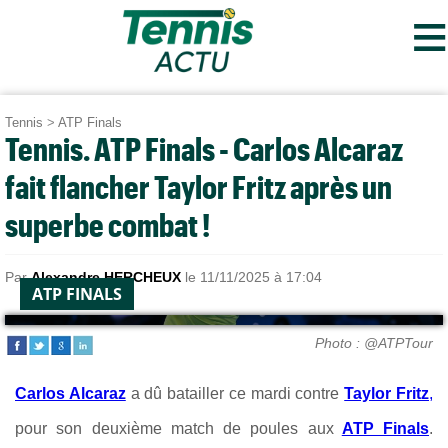
≡
Tennis
>
ATP Finals
Tennis. ATP Finals - Carlos Alcaraz
fait flancher Taylor Fritz après un
superbe combat !
Par
Alexandre HERCHEUX
le 11/11/2025 à 17:04
ATP FINALS
Photo : @ATPTour
Carlos Alcaraz
a dû batailler ce mardi contre
Taylor Fritz
,
pour son deuxième match de poules aux
ATP Finals
.