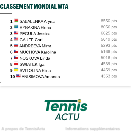
CLASSEMENT MONDIAL WTA
8550 pts
1
SABALENKA Aryna
8056 pts
2
RYBAKINA Elena
6625 pts
3
PEGULA Jessica
5649 pts
4
GAUFF Cori
5293 pts
5
ANDREEVA Mirra
5168 pts
6
MUCHOVA Karolina
5016 pts
7
NOSKOVA Linda
4539 pts
8
SWIATEK Iga
4459 pts
9
SVITOLINA Elina
4353 pts
10
ANISIMOVA Amanda
-
A propos de TennisActu
Informations supplémentaires