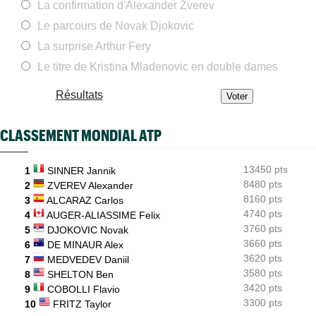
La confirmation d'Alexander Zverev
ATP - Montréal
13:58
Fonseca et Jodar imitent Shapovalov et Tsitsipas, huit ans
Le parcours de Novak Djokovic
après
La surprise Arthur Fery
WTA - Toronto
13:38
Sept victoires de rang et... un dinosaure : l'Eala-mania continue
Le titre de Kristina Mladenovic en double dames
ATP - Montréal
13:14
Résultats
Terence Atmane se tourne vers l'Ohio et un immense défi à
relever
CLASSEMENT MONDIAL ATP
WTA - Toronto
13:10
Amanda Anisimova : "J'essaie de retrouver le plaisir..."
13450 pts
1
SINNER Jannik
WTA - Toronto
12:43
Ex numéro 1 junior, Korneeva renaît après quinze mois galères...
8480 pts
2
ZVEREV Alexander
8160 pts
3
ALCARAZ Carlos
ATP - Toronto
12:18
4740 pts
4
AUGER-ALIASSIME Felix
Ben Shelton efface enfin une anomalie étonnante en Masters
1000
3760 pts
5
DJOKOVIC Novak
3660 pts
6
DE MINAUR Alex
3620 pts
7
MEDVEDEV Daniil
3580 pts
8
SHELTON Ben
3420 pts
9
COBOLLI Flavio
3300 pts
10
FRITZ Taylor