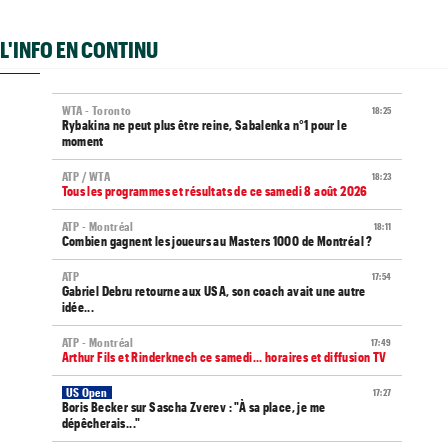
L'INFO EN CONTINU
WTA - Toronto
18:25
Rybakina ne peut plus être reine, Sabalenka n°1 pour le
moment
ATP / WTA
18:23
Tous les programmes et résultats de ce samedi 8 août 2026
ATP - Montréal
18:11
Combien gagnent les joueurs au Masters 1000 de Montréal ?
ATP
17:54
Gabriel Debru retourne aux USA, son coach avait une autre
idée...
ATP - Montréal
17:49
Arthur Fils et Rinderknech ce samedi... horaires et diffusion TV
US Open
17:27
Boris Becker sur Sascha Zverev : "À sa place, je me
dépêcherais..."