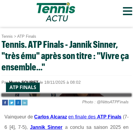
≡
Tennis
>
ATP Finals
Tennis. ATP Finals - Jannik Sinner,
"très ému" après son titre : "Vivre ça
ensemble..."
Par
Hugo SOUBET
le 18/11/2025 à 08:02
ATP FINALS
Photo : @NittoATPFinals
Vainqueur de
Carlos Alcaraz
en finale des
ATP Finals
(7-
6 [4], 7-5),
Jannik Sinner
a conclu sa saison 2025 en