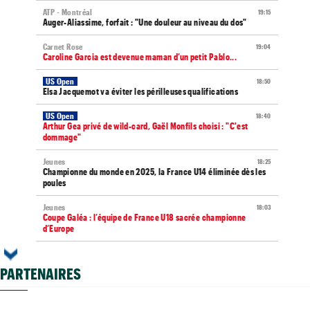
ATP - Montréal
19:15
Auger-Aliassime, forfait : "Une douleur au niveau du dos"
Carnet Rose
19:04
Caroline Garcia est devenue maman d’un petit Pablo...
US Open
18:50
Elsa Jacquemot va éviter les périlleuses qualifications
US Open
18:40
Arthur Gea privé de wild-card, Gaël Monfils choisi : "C'est
dommage"
Jeunes
18:25
Championne du monde en 2025, la France U14 éliminée dès les
poules
Jeunes
18:03
Coupe Galéa : l’équipe de France U18 sacrée championne
d’Europe
ATP - Montréal
17:57
Stefanos Tsitsipas sur son père : "J’ai été trop patient..."
PARTENAIRES
ATP - Montréal
17:30
Combien touchent les joueurs au Masters 1000 de Montréal ?