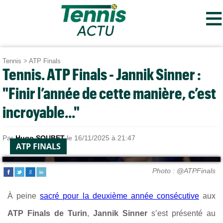
≡
Tennis
>
ATP Finals
Tennis. ATP Finals - Jannik Sinner :
"Finir l’année de cette manière, c’est
incroyable..."
Par
Hugo SOUBET
le 16/11/2025 à 21:47
ATP FINALS
Photo : @ATPFinals
À peine
sacré pour la deuxième année consécutive
aux
ATP Finals de Turin
,
Jannik Sinner
s’est présenté au