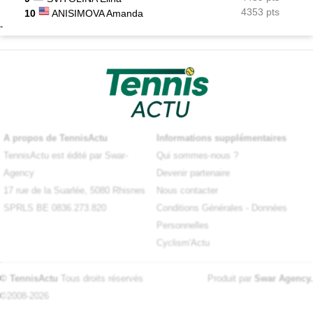
4353 pts
10
ANISIMOVA Amanda
-
A propos de TennisActu
Informations supplémentaires
TennisActu est édité par Swar-
Qui sommes-nous ?
Agency
Devenir partenaire
17 rue de la Suarlée, 5080 Rhisnes
Nous contacter
SPRLS BE 0836.273.820
Conditions Générales
-
Données
Personnelles
Cyclism'Actu
© TennisActu
Tous droits réservés
Produit par
Swar Agency
.
©2008-2026