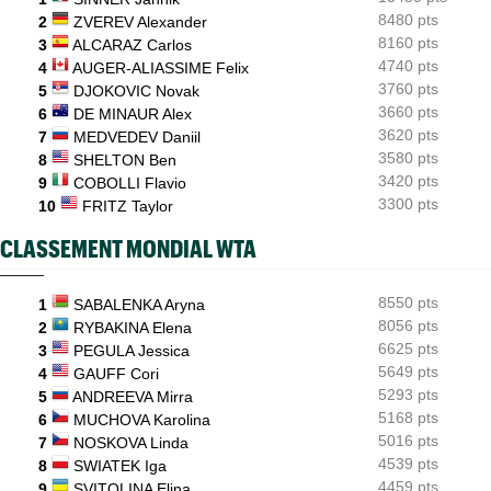
8480 pts
2
ZVEREV Alexander
BJK Cup
13:59
8160 pts
3
ALCARAZ Carlos
Zheng, Rybakina, Noskova... : qui jouera les BJK Cup Finals ?
4740 pts
4
AUGER-ALIASSIME Felix
3760 pts
5
DJOKOVIC Novak
3660 pts
6
DE MINAUR Alex
3620 pts
7
MEDVEDEV Daniil
3580 pts
8
SHELTON Ben
3420 pts
9
COBOLLI Flavio
3300 pts
10
FRITZ Taylor
CLASSEMENT MONDIAL WTA
8550 pts
1
SABALENKA Aryna
8056 pts
2
RYBAKINA Elena
6625 pts
3
PEGULA Jessica
5649 pts
4
GAUFF Cori
5293 pts
5
ANDREEVA Mirra
5168 pts
6
MUCHOVA Karolina
5016 pts
7
NOSKOVA Linda
4539 pts
8
SWIATEK Iga
4459 pts
9
SVITOLINA Elina