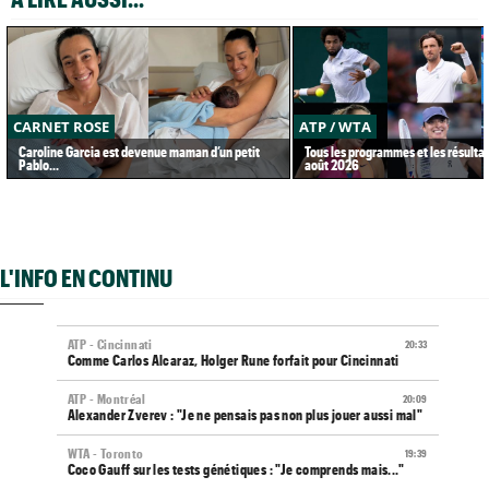
CARNET ROSE
ATP / WTA
Caroline Garcia est devenue maman d’un petit
Tous les programmes et les résultat
Pablo...
août 2026
L'INFO EN CONTINU
ATP - Cincinnati
20:33
Comme Carlos Alcaraz, Holger Rune forfait pour Cincinnati
ATP - Montréal
20:09
Alexander Zverev : "Je ne pensais pas non plus jouer aussi mal"
WTA - Toronto
19:39
Coco Gauff sur les tests génétiques : "Je comprends mais..."