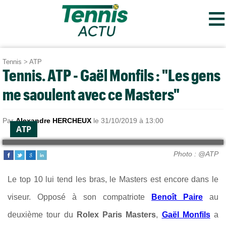
≡
Tennis
>
ATP
Tennis. ATP - Gaël Monfils : "Les gens
me saoulent avec ce Masters"
Par
Alexandre HERCHEUX
le 31/10/2019 à 13:00
ATP
Photo : @ATP
Le top 10 lui tend les bras, le Masters est encore dans le
viseur
. Opposé à son compatriote
Benoît Paire
au
deuxième tour du
Rolex Paris Masters
,
Gaël Monfils
a