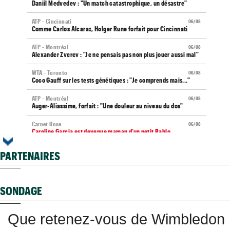
Daniil Medvedev : "Un match catastrophique, un désastre"
ATP - Cincinnati
06/08
Comme Carlos Alcaraz, Holger Rune forfait pour Cincinnati
ATP - Montréal
06/08
Alexander Zverev : "Je ne pensais pas non plus jouer aussi mal"
WTA - Toronto
06/08
Coco Gauff sur les tests génétiques : "Je comprends mais..."
ATP - Montréal
06/08
Auger-Aliassime, forfait : "Une douleur au niveau du dos"
Carnet Rose
06/08
Caroline Garcia est devenue maman d’un petit Pablo...
US Open
06/08
PARTENAIRES
Elsa Jacquemot va éviter les périlleuses qualifications
US Open
06/08
Arthur Gea privé de wild-card, Gaël Monfils choisi : "C'est
SONDAGE
dommage"
Jeunes
06/08
Que retenez-vous de Wimbledon
Championne du monde en 2025, la France U14 éliminée dès les
poules