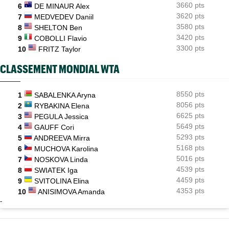
3660 pts
6
DE MINAUR Alex
3620 pts
7
MEDVEDEV Daniil
3580 pts
8
SHELTON Ben
3420 pts
9
COBOLLI Flavio
3300 pts
10
FRITZ Taylor
CLASSEMENT MONDIAL WTA
8550 pts
1
SABALENKA Aryna
8056 pts
2
RYBAKINA Elena
6625 pts
3
PEGULA Jessica
5649 pts
4
GAUFF Cori
5293 pts
5
ANDREEVA Mirra
5168 pts
6
MUCHOVA Karolina
5016 pts
7
NOSKOVA Linda
4539 pts
8
SWIATEK Iga
4459 pts
9
SVITOLINA Elina
4353 pts
10
ANISIMOVA Amanda
-