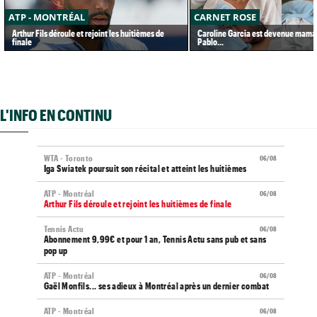
ATP - MONTRÉAL
CARNET ROSE
Arthur Fils déroule et rejoint les huitièmes de
Caroline Garcia est devenue maman
finale
Pablo...
L'INFO EN CONTINU
WTA - Toronto
06/08
Iga Swiatek poursuit son récital et atteint les huitièmes
ATP - Montréal
06/08
Arthur Fils déroule et rejoint les huitièmes de finale
Tennis Actu
06/08
Abonnement 9,99€ et pour 1 an, Tennis Actu sans pub et sans
pop up
ATP - Montréal
06/08
Gaël Monfils... ses adieux à Montréal après un dernier combat
ATP - Montréal
06/08