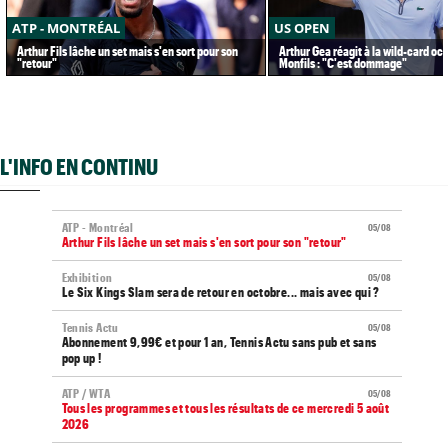
ATP - MONTRÉAL
US OPEN
Arthur Fils lâche un set mais s'en sort pour son
Arthur Gea réagit à la wild-card oc
"retour"
Monfils : "C'est dommage"
L'INFO EN CONTINU
ATP - Montréal
05/08
Arthur Fils lâche un set mais s'en sort pour son "retour"
Exhibition
05/08
Le Six Kings Slam sera de retour en octobre... mais avec qui ?
Tennis Actu
05/08
Abonnement 9,99€ et pour 1 an, Tennis Actu sans pub et sans
pop up !
ATP / WTA
05/08
Tous les programmes et tous les résultats de ce mercredi 5 août
2026