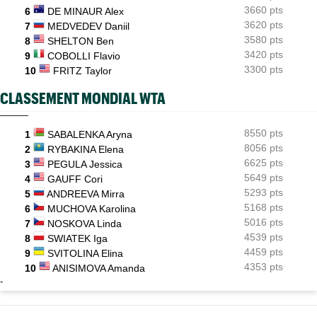
3660 pts
6
DE MINAUR Alex
3620 pts
7
MEDVEDEV Daniil
3580 pts
8
SHELTON Ben
3420 pts
9
COBOLLI Flavio
3300 pts
10
FRITZ Taylor
CLASSEMENT MONDIAL WTA
8550 pts
1
SABALENKA Aryna
8056 pts
2
RYBAKINA Elena
6625 pts
3
PEGULA Jessica
5649 pts
4
GAUFF Cori
5293 pts
5
ANDREEVA Mirra
5168 pts
6
MUCHOVA Karolina
5016 pts
7
NOSKOVA Linda
4539 pts
8
SWIATEK Iga
4459 pts
9
SVITOLINA Elina
4353 pts
10
ANISIMOVA Amanda
-