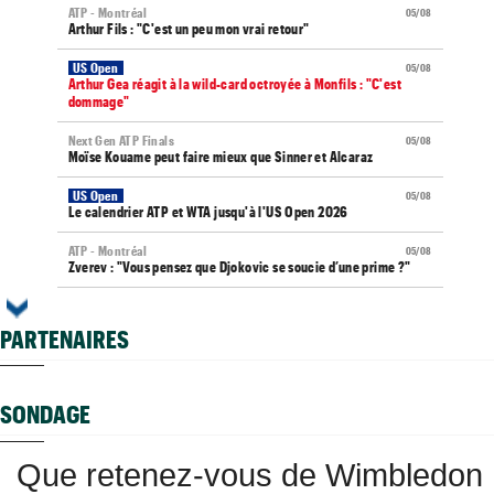
ATP - Montréal
05/08
Arthur Fils : "C'est un peu mon vrai retour"
US Open
05/08
Arthur Gea réagit à la wild-card octroyée à Monfils : "C'est
dommage"
Next Gen ATP Finals
05/08
Moïse Kouame peut faire mieux que Sinner et Alcaraz
US Open
05/08
Le calendrier ATP et WTA jusqu'à l'US Open 2026
ATP - Montréal
05/08
Zverev : "Vous pensez que Djokovic se soucie d’une prime ?"
WTA - Toronto
05/08
Elena Rybakina peut détrôner Aryna Sabalenka à Toronto
PARTENAIRES
US Open
05/08
Gaël Monfils et Léolia Jeanjean wild-cards FFT, Gea en qualifs
SONDAGE
Vancouver (CH)
05/08
Après un an out, J.J. Wolf en pole pour la wild-card de l'US Open
Que retenez-vous de Wimbledon
Jeunes
05/08
Les Bleus U16 montent sur le podium au Touquet