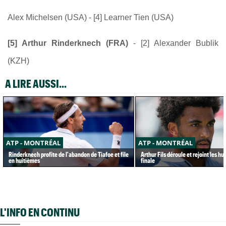
Alex Michelsen (USA) - [4] Learner Tien (USA)
[5] Arthur Rinderknech (FRA)
- [2] Alexander Bublik
(KZH)
A LIRE AUSSI...
ATP - MONTRÉAL
ATP - MONTRÉAL
Rinderknech profite de l'abandon de Tiafoe et file
Arthur Fils déroule et rejoint les h
en huitièmes
finale
L'INFO EN CONTINU