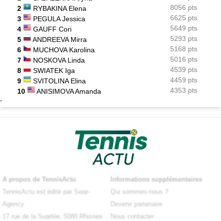
8056 pts
2
RYBAKINA Elena
6625 pts
3
PEGULA Jessica
5649 pts
4
GAUFF Cori
5293 pts
5
ANDREEVA Mirra
5168 pts
6
MUCHOVA Karolina
5016 pts
7
NOSKOVA Linda
4539 pts
8
SWIATEK Iga
4459 pts
9
SVITOLINA Elina
4353 pts
10
ANISIMOVA Amanda
-
A propos de TennisActu
Informations supplémentaires
TennisActu est édité par Swar-
Qui sommes-nous ?
Agency
Devenir partenaire
17 rue de la Suarlée, 5080 Rhisnes
Nous contacter