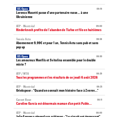
US Open
09:19
Lorenzo Musetti passe d'une partenaire russe... à une
Ukrainienne
ATP - Montréal
09:00
Rinderknech profite de l'abandon de Tiafoe et file en huitièmes
Tennis Actu
08:58
Abonnement 9,99€ et pour 1 an, Tennis Actu sans pub et sans
pop up
US Open
08:50
Les amoureux Monfils et Svitolina ensemble pour le double
mixte ?
ATP / WTA
08:39
Tous les programmes et les résultats de ce jeudi 6 août 2026
ATP - Montréal
08:25
Griekspoor : "Quand on connaît mon histoire face à Zverev..."
Carnet Rose
08:11
Caroline Garcia est désormais maman d’un petit Pablo...
ATP - Montréal
08:00
João Fonseca répond aux critiques : "Le circuit est éprouvant"