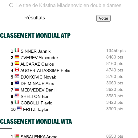
Coco Gauff sur les tests génétiques : "Je comprends mais..."
Le titre de Kristina Mladenovic en double dames
ATP - Montréal
06/08
Auger-Aliassime, forfait : "Une douleur au niveau du dos"
Résultats
US Open
06/08
Elsa Jacquemot va éviter les périlleuses qualifications
CLASSEMENT MONDIAL ATP
US Open
06/08
Arthur Gea privé de wild-card, Gaël Monfils choisi : "C'est
13450 pts
1
SINNER Jannik
dommage"
8480 pts
2
ZVEREV Alexander
8160 pts
3
ALCARAZ Carlos
4740 pts
4
AUGER-ALIASSIME Felix
3760 pts
5
DJOKOVIC Novak
3660 pts
6
DE MINAUR Alex
3620 pts
7
MEDVEDEV Daniil
3580 pts
8
SHELTON Ben
3420 pts
9
COBOLLI Flavio
3300 pts
10
FRITZ Taylor
CLASSEMENT MONDIAL WTA
8550 pts
1
SABALENKA Aryna