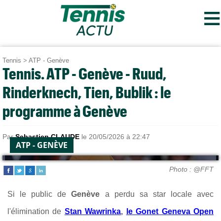
≡
Tennis
>
ATP - Genève
Tennis. ATP - Genève - Ruud,
Rinderknech, Tien, Bublik : le
programme à Genève
Par
Sebastien CLAUDE
le 20/05/2026 à 22:47
ATP - GENÈVE
Photo : @FFT
Si le public de
Genève
a perdu sa star locale avec
l'élimination de
Stan Wawrinka
,
le Gonet Geneva Open